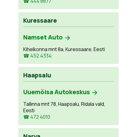
☎ 444 8877
Kuressaare
Namset Auto
Kihelkonna mnt 8a, Kuressaare, Eesti
☎ 452 4334
Haapsalu
Uuemõisa Autokeskus
Tallinna mnt 78, Haapsalu, Ridala vald,
Eesti
☎ 472 4010
Narva