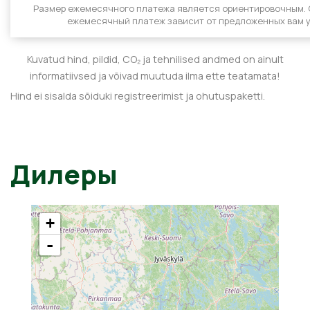
Размер ежемесячного платежа является ориентировочным.
ежемесячный платеж зависит от предложенных вам у
Kuvatud hind, pildid, CO₂ ja tehnilised andmed on ainult
informatiivsed ja võivad muutuda ilma ette teatamata!
Hind ei sisalda sõiduki registreerimist ja ohutuspaketti.
Дилеры
+
-