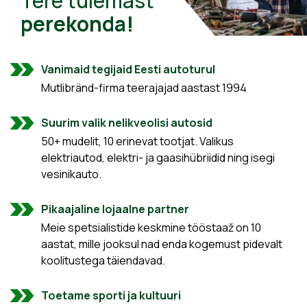
Tere tulemast
perekonda!
Vanimaid tegijaid Eesti autoturul
Mutlibränd-firma teerajajad aastast 1994
Suurim valik nelikveolisi autosid
50+ mudelit, 10 erinevat tootjat. Valikus
elektriautod, elektri- ja gaasihübriidid ning isegi
vesinikauto.
Pikaajaline lojaalne partner
Meie spetsialistide keskmine tööstaaž on 10
aastat, mille jooksul nad enda kogemust pidevalt
koolitustega täiendavad.
Toetame sporti ja kultuuri