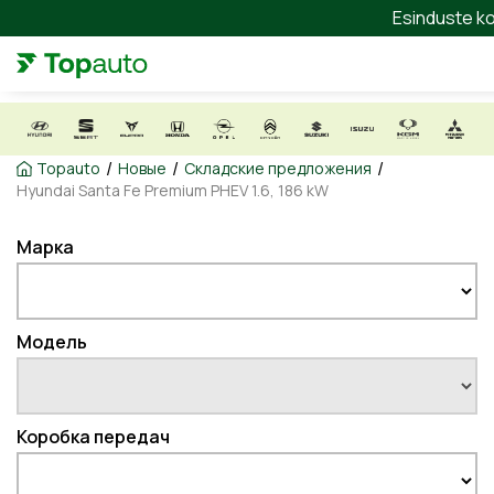
Esinduste ko
/
/
/
Topauto
Новые
Складские предложения
Hyundai Santa Fe Premium PHEV 1.6, 186 kW
Марка
Модель
Коробка передач