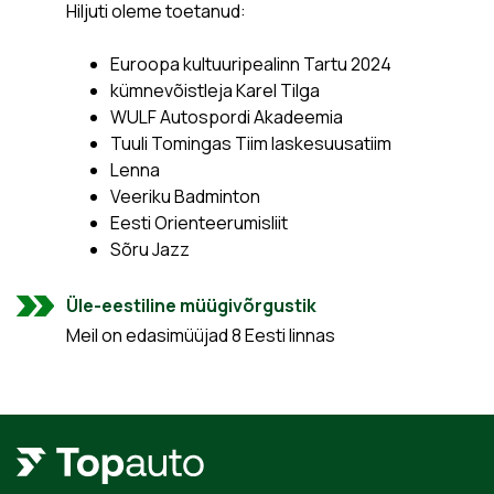
Hiljuti oleme toetanud:
Euroopa kultuuripealinn Tartu 2024
kümnevõistleja Karel Tilga
WULF Autospordi Akadeemia
Tuuli Tomingas Tiim laskesuusatiim
Lenna
Veeriku Badminton
Eesti Orienteerumisliit
Sõru Jazz
Üle-eestiline müügivõrgustik
Meil on edasimüüjad 8 Eesti linnas