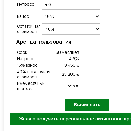
Интресс
Взнос
Остаточная
стоимость
Aренда пользования
Cрок
60
месяцeв
Интресс
4.6
%
15
% взнос
9 450 €
40
% остаточная
25 200 €
стоимость
Ежемесячный
596 €
платеж