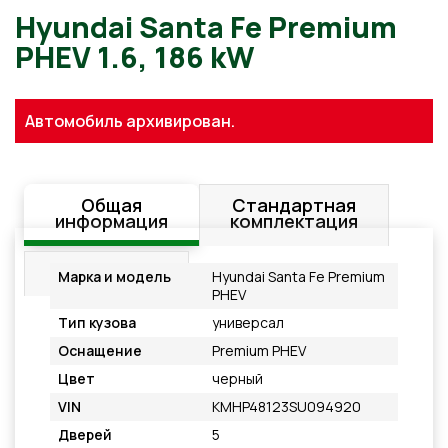
Hyundai Santa Fe Premium
Автомобиль архивирован.
PHEV 1.6, 186 kW
Общая
Стандартная
информация
комплектация
Подробнее
Марка и модель
Hyundai Santa Fe Premium
PHEV
Тип кузова
универсал
Оснащение
Premium PHEV
Цвет
черный
VIN
KMHP48123SU094920
Дверей
5