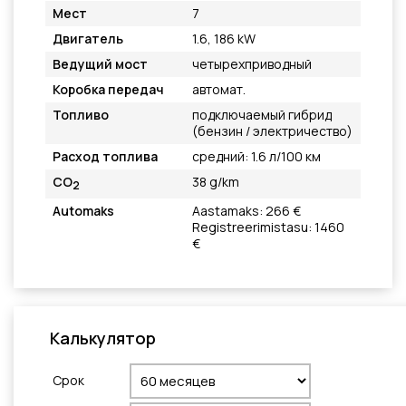
Мест
7
Двигатель
1.6, 186 kW
Ведущий мост
четырехприводный
Коробка передач
автомат.
Топливо
подключаемый гибрид
(бензин / электричество)
Расход топлива
средний: 1.6 л/100 км
CO
38 g/km
2
Automaks
Aastamaks: 266 €
Registreerimistasu: 1460
€
Калькулятор
Cрок