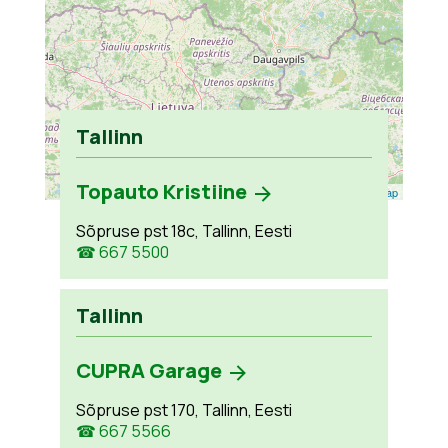
Tallinn
Topauto Kristiine
Leaflet
| ©
OpenStreetMap
Sõpruse pst 18c, Tallinn, Eesti
☎ 667 5500
Tallinn
CUPRA Garage
Sõpruse pst 170, Tallinn, Eesti
☎ 667 5566