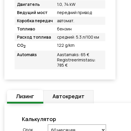
Двигатель
1.0, 74 kW
Ведущий мост
передний привод
Коробка передач
автомат.
Топливо
бензин
Расход топлива
средний: 5.3 л/100 км
CO
122 g/km
2
Automaks
Aastamaks: 65 €
Registreerimistasu:
785 €
Лизинг
Автокредит
Калькулятор
Cрок