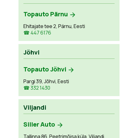
Topauto Pärnu
Ehitajate tee 2, Pärnu, Eesti
☎ 447 6176
Jõhvi
Topauto Jõhvi
Pargi 39, Jõhvi, Eesti
☎ 332 1430
Viljandi
Siller Auto
Tallinna 86, Peetrimõisa küla, Viljandi,