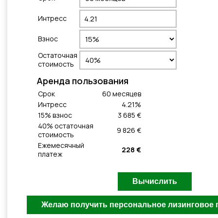
Интресс
Взнос
Остаточная
стоимость
Aренда пользования
Cрок
60
месяцeв
Интресс
4.21
%
15
% взнос
3 685 €
40
% остаточная
9 826 €
стоимость
Ежемесячный
228 €
платеж