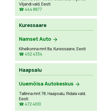
Viljandi vald, Eesti
☎ 444 8877
Kuressaare
Namset Auto
Kihelkonna mnt 8a, Kuressaare, Eesti
☎ 452 4334
Haapsalu
Uuemõisa Autokeskus
Tallinna mnt 78, Haapsalu, Ridala vald,
Eesti
☎ 472 4010