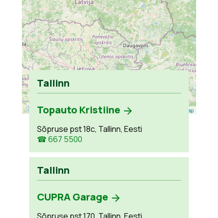
Tallinn
Topauto Kristiine
Leaflet
| ©
OpenStreetMap
Sõpruse pst 18c, Tallinn, Eesti
☎ 667 5500
Tallinn
CUPRA Garage
Sõpruse pst 170, Tallinn, Eesti