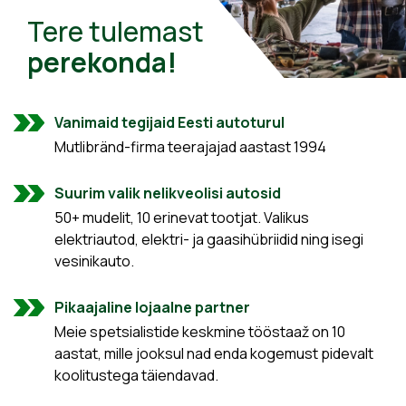
Tere tulemast
perekonda!
Vanimaid tegijaid Eesti autoturul
Mutlibränd-firma teerajajad aastast 1994
Suurim valik nelikveolisi autosid
50+ mudelit, 10 erinevat tootjat. Valikus
elektriautod, elektri- ja gaasihübriidid ning isegi
vesinikauto.
Pikaajaline lojaalne partner
Meie spetsialistide keskmine tööstaaž on 10
aastat, mille jooksul nad enda kogemust pidevalt
koolitustega täiendavad.