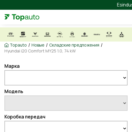
Esindu
/
/
/
Topauto
Новые
Складские предложения
Hyundai i20 Comfort MY25 1.0, 74 kW
Марка
Модель
Коробка передач