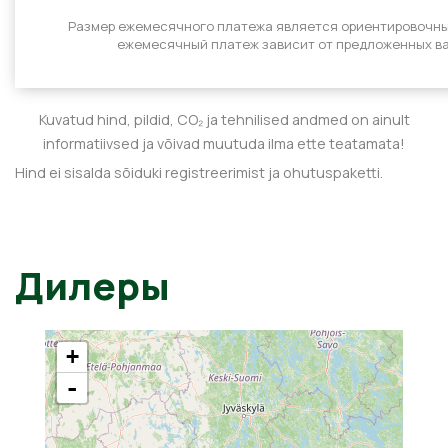
Размер ежемесячного платежа является ориентировочн
ежемесячный платеж зависит от предложенных ва
Kuvatud hind, pildid, CO₂ ja tehnilised andmed on ainult
informatiivsed ja võivad muutuda ilma ette teatamata!
Hind ei sisalda sõiduki registreerimist ja ohutuspaketti.
Дилеры
+
-