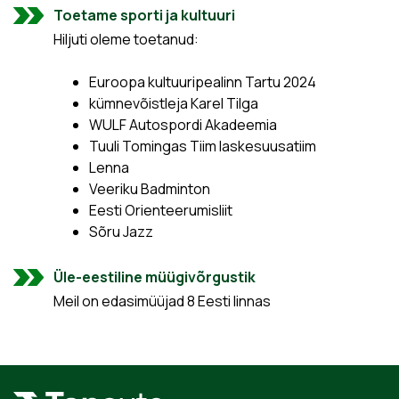
Toetame sporti ja kultuuri
Hiljuti oleme toetanud:
Euroopa kultuuripealinn Tartu 2024
kümnevõistleja Karel Tilga
WULF Autospordi Akadeemia
Tuuli Tomingas Tiim laskesuusatiim
Lenna
Veeriku Badminton
Eesti Orienteerumisliit
Sõru Jazz
Üle-eestiline müügivõrgustik
Meil on edasimüüjad 8 Eesti linnas