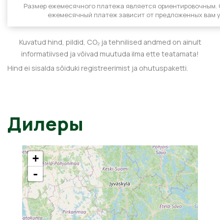
Размер ежемесячного платежа является ориентировочным.
ежемесячный платеж зависит от предложенных вам у
Kuvatud hind, pildid, CO₂ ja tehnilised andmed on ainult
informatiivsed ja võivad muutuda ilma ette teatamata!
Hind ei sisalda sõiduki registreerimist ja ohutuspaketti.
Дилеры
+
-