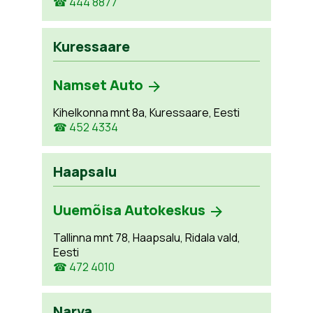
☎ 444 8877
Kuressaare
Namset Auto
Kihelkonna mnt 8a, Kuressaare, Eesti
☎ 452 4334
Haapsalu
Uuemõisa Autokeskus
Tallinna mnt 78, Haapsalu, Ridala vald,
Eesti
☎ 472 4010
Narva