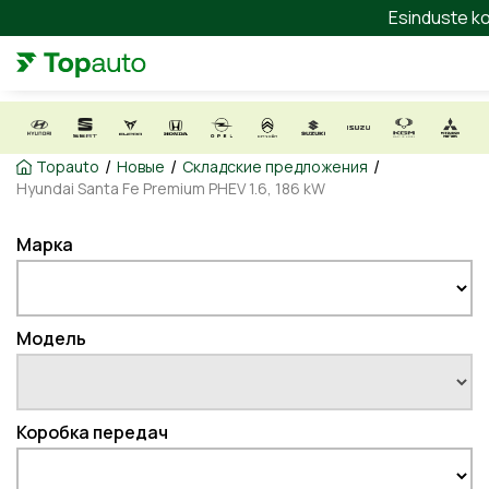
Esinduste ko
/
/
/
Topauto
Новые
Складские предложения
Hyundai Santa Fe Premium PHEV 1.6, 186 kW
Марка
Модель
Коробка передач