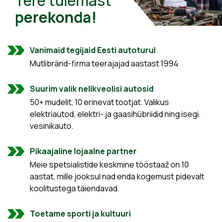
Tere tulemast
perekonda!
Vanimaid tegijaid Eesti autoturul
Mutlibränd-firma teerajajad aastast 1994
Suurim valik nelikveolisi autosid
50+ mudelit, 10 erinevat tootjat. Valikus
elektriautod, elektri- ja gaasihübriidid ning isegi
vesinikauto.
Pikaajaline lojaalne partner
Meie spetsialistide keskmine tööstaaž on 10
aastat, mille jooksul nad enda kogemust pidevalt
koolitustega täiendavad.
Toetame sporti ja kultuuri