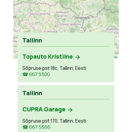
Tallinn
Topauto Kristiine
Leaflet
| ©
OpenStreetMap
Sõpruse pst 18c, Tallinn, Eesti
☎ 667 5500
Tallinn
CUPRA Garage
Sõpruse pst 170, Tallinn, Eesti
☎ 667 5566