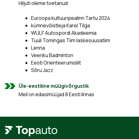
Hiljuti oleme toetanud:
Euroopa kultuuripealinn Tartu 2024
kümnevõistleja Karel Tilga
WULF Autospordi Akadeemia
Tuuli Tomingas Tiim laskesuusatiim
Lenna
Veeriku Badminton
Eesti Orienteerumisliit
Sõru Jazz
Üle-eestiline müügivõrgustik
Meil on edasimüüjad 8 Eesti linnas