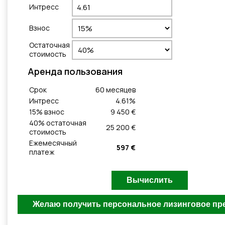
Интресс
Взнос
Остаточная
стоимость
Aренда пользования
Cрок
60
месяцeв
Интресс
4.61
%
15
% взнос
9 450 €
40
% остаточная
25 200 €
стоимость
Ежемесячный
597 €
платеж