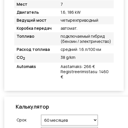
Мест
7
Двигатель
1.6, 186 kW
Ведущий мост
четырехприводный
Коробка передач
автомат.
Топливо
подключаемый гибрид
(бензин / электричество)
Расход топлива
средний: 1.6 л/100 км
CO
38 g/km
2
Automaks
Aastamaks: 266 €
Registreerimistasu: 1460
€
Калькулятор
Cрок