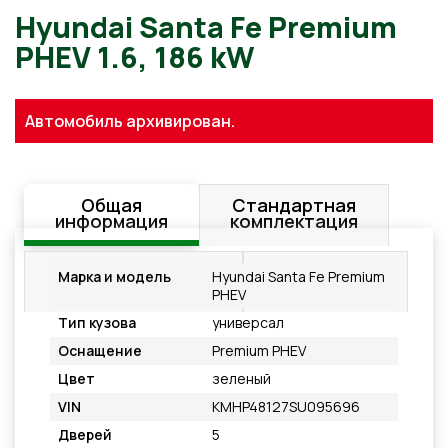
Hyundai Santa Fe Premium
Автомобиль архивирован.
PHEV 1.6, 186 kW
Общая
Стандартная
информация
комплектация
Дополнительное
Подробнее
Марка и модель
Hyundai Santa Fe Premium
оснащение
PHEV
Тип кузова
универсал
Оснащение
Premium PHEV
Цвет
зеленый
VIN
KMHP48127SU095696
Дверей
5