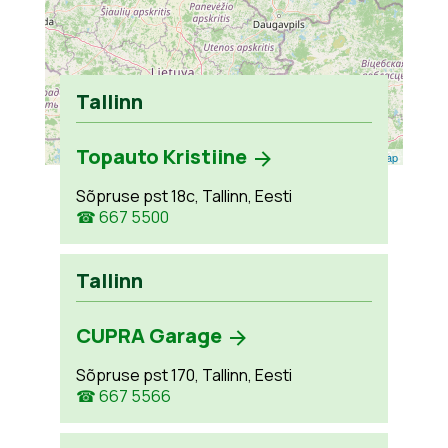
Tallinn
Topauto Kristiine
Leaflet
| ©
OpenStreetMap
Sõpruse pst 18c, Tallinn, Eesti
☎ 667 5500
Tallinn
CUPRA Garage
Sõpruse pst 170, Tallinn, Eesti
☎ 667 5566