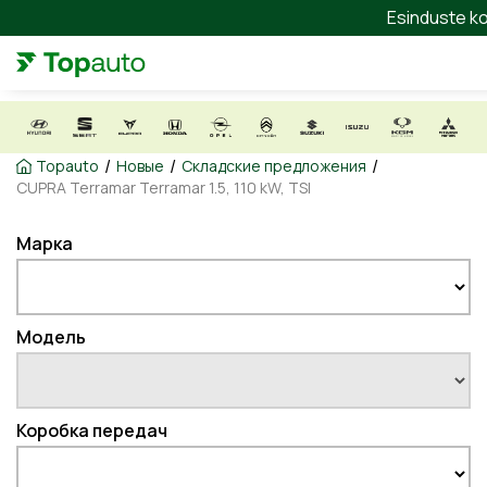
Esinduste ko
/
/
/
Topauto
Новые
Складские предложения
CUPRA Terramar Terramar 1.5, 110 kW, TSI
Марка
Модель
Коробка передач