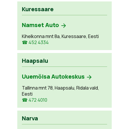
Kuressaare
Namset Auto
Kihelkonna mnt 8a, Kuressaare, Eesti
☎ 452 4334
Haapsalu
Uuemõisa Autokeskus
Tallinna mnt 78, Haapsalu, Ridala vald,
Eesti
☎ 472 4010
Narva