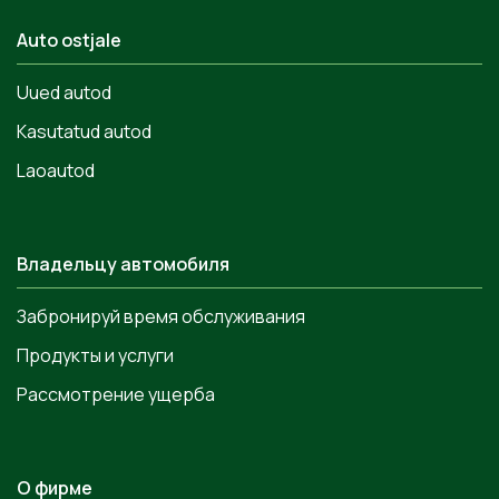
Auto ostjale
Uued autod
Kasutatud autod
Laoautod
Владельцу автомобиля
Забронируй время обслуживания
Продукты и услуги
Рассмотрение ущерба
О фирме