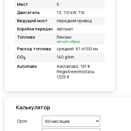
Мест
5
Двигатель
1.5, 110 kW, TSI
Ведущий мост
передний привод
Коробка передач
автомат.
Топливо
бензин
легкий гибрид
Расход топлива
средний: 6.1 л/100 км
CO
140 g/km
2
Automaks
Aastamaks: 191 €
Registreerimistasu:
1325 €
Калькулятор
Cрок