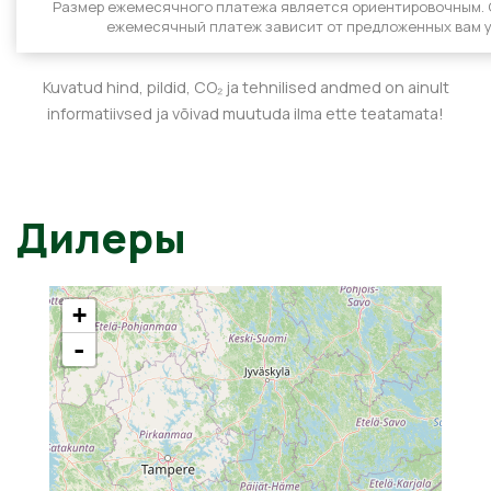
Размер ежемесячного платежа является ориентировочным.
ежемесячный платеж зависит от предложенных вам у
Kuvatud hind, pildid, CO₂ ja tehnilised andmed on ainult
informatiivsed ja võivad muutuda ilma ette teatamata!
Дилеры
+
-