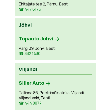
Ehitajate tee 2, Pärnu, Eesti
☎ 447 6176
Jõhvi
Topauto Jõhvi
Pargi 39, Jõhvi, Eesti
☎ 332 1430
Viljandi
Siller Auto
Tallinna 86, Peetrimõisa küla, Viljandi,
Viljandi vald, Eesti
☎ 444 8877