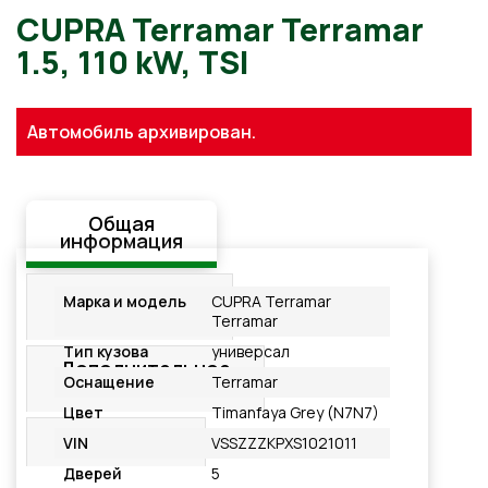
CUPRA Terramar Terramar
Автомобиль архивирован.
1.5, 110 kW, TSI
Общая
информация
Стандартная
Марка и модель
CUPRA Terramar
комплектация
Terramar
Тип кузова
универсал
Дополнительное
Оснащение
Terramar
оснащение
Цвет
Timanfaya Grey (N7N7)
Подробнее
VIN
VSSZZZKPXS1021011
Дверей
5