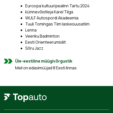
Euroopa kultuuripealinn Tartu 2024
kümnevõistleja Karel Tilga
WULF Autospordi Akadeemia
Tuuli Tomingas Tiim laskesuusatiim
Lenna
Veeriku Badminton
Eesti Orienteerumisliit
Sõru Jazz
Üle-eestiline müügivõrgustik
Meil on edasimüüjad 8 Eesti linnas