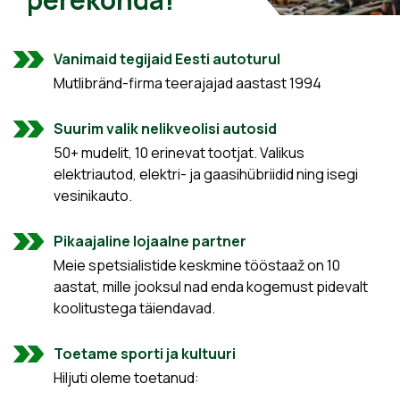
Vanimaid tegijaid Eesti autoturul
Mutlibränd-firma teerajajad aastast 1994
Suurim valik nelikveolisi autosid
50+ mudelit, 10 erinevat tootjat. Valikus
elektriautod, elektri- ja gaasihübriidid ning isegi
vesinikauto.
Pikaajaline lojaalne partner
Meie spetsialistide keskmine tööstaaž on 10
aastat, mille jooksul nad enda kogemust pidevalt
koolitustega täiendavad.
Toetame sporti ja kultuuri
Hiljuti oleme toetanud: