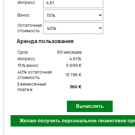
Интресс
Взнос
Остаточная
стоимость
Aренда пользования
Cрок
60
месяцeв
Интресс
4.61
%
15
% взнос
5 699 €
40
% остаточная
15 196 €
стоимость
Ежемесячный
360 €
платеж