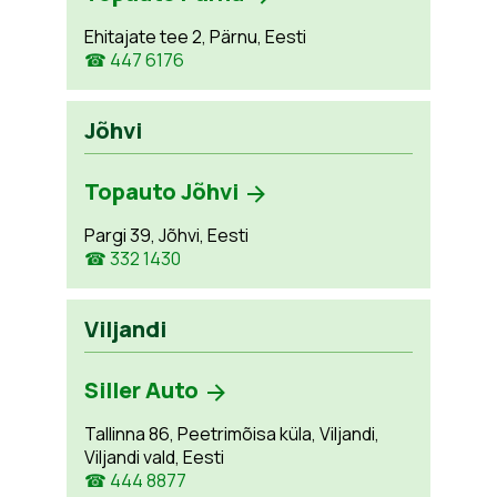
Ehitajate tee 2, Pärnu, Eesti
☎ 447 6176
Jõhvi
Topauto Jõhvi
Pargi 39, Jõhvi, Eesti
☎ 332 1430
Viljandi
Siller Auto
Tallinna 86, Peetrimõisa küla, Viljandi,
Viljandi vald, Eesti
☎ 444 8877