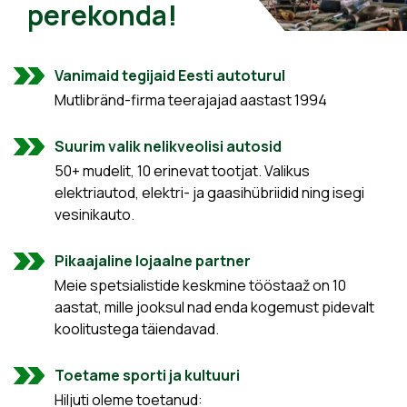
perekonda!
Vanimaid tegijaid Eesti autoturul
Mutlibränd-firma teerajajad aastast 1994
Suurim valik nelikveolisi autosid
50+ mudelit, 10 erinevat tootjat. Valikus
elektriautod, elektri- ja gaasihübriidid ning isegi
vesinikauto.
Pikaajaline lojaalne partner
Meie spetsialistide keskmine tööstaaž on 10
aastat, mille jooksul nad enda kogemust pidevalt
koolitustega täiendavad.
Toetame sporti ja kultuuri
Hiljuti oleme toetanud: