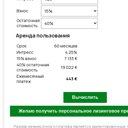
Взнос
Остаточная
стоимость
Aренда пользования
Cрок
60
месяцeв
Интресс
4.25
%
15
% взнос
7 133 €
40
% остаточная
19 022 €
стоимость
Ежемесячный
443 €
платеж
Размер ежемесячного платежа является ориентировочным.