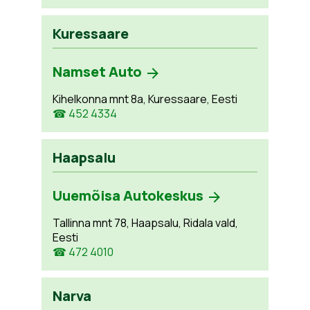
Kuressaare
Namset Auto
Kihelkonna mnt 8a, Kuressaare, Eesti
☎ 452 4334
Haapsalu
Uuemõisa Autokeskus
Tallinna mnt 78, Haapsalu, Ridala vald,
Eesti
☎ 472 4010
Narva