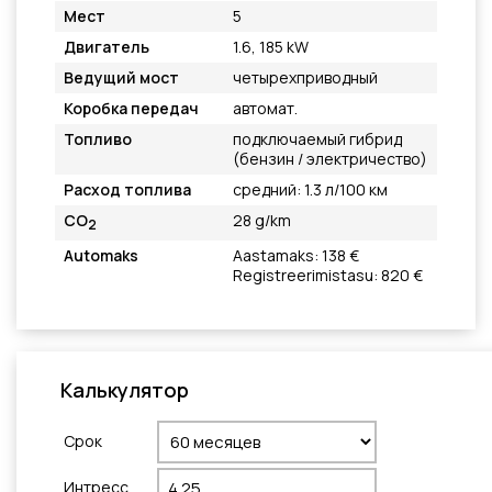
Мест
5
Двигатель
1.6, 185 kW
Ведущий мост
четырехприводный
Коробка передач
автомат.
Топливо
подключаемый гибрид
(бензин / электричество)
Расход топлива
средний: 1.3 л/100 км
CO
28 g/km
2
Automaks
Aastamaks: 138 €
Registreerimistasu: 820 €
Калькулятор
Cрок
Интресс