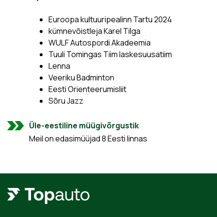
Euroopa kultuuripealinn Tartu 2024
kümnevõistleja Karel Tilga
WULF Autospordi Akadeemia
Tuuli Tomingas Tiim laskesuusatiim
Lenna
Veeriku Badminton
Eesti Orienteerumisliit
Sõru Jazz
Üle-eestiline müügivõrgustik
Meil on edasimüüjad 8 Eesti linnas