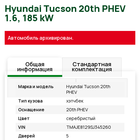
Hyundai Tucson 20th PHEV
Автомобиль архивирован.
1.6, 185 kW
Общая
Стандартная
информация
комплектация
Дополнительное
Подробнее
Марка и модель
Hyundai Tucson 20th
оснащение
PHEV
Тип кузова
хэтчбек
Оснащение
20th PHEV
Цвет
серебристый
VIN
TMAJE8129SJ345260
Дверей
5