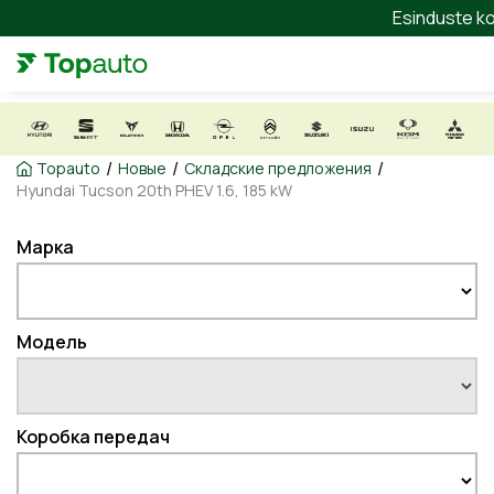
Esinduste ko
/
/
/
Topauto
Новые
Складские предложения
Hyundai Tucson 20th PHEV 1.6, 185 kW
Марка
Модель
Коробка передач