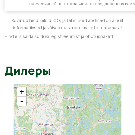
ежемесячный платеж зависит от предложенных вам у
Kuvatud hind, pildid, CO₂ ja tehnilised andmed on ainult
informatiivsed ja võivad muutuda ilma ette teatamata!
Hind ei sisalda sõiduki registreerimist ja ohutuspaketti.
Дилеры
+
-