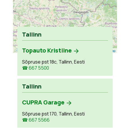
Tallinn
Topauto Kristiine
Leaflet
| ©
OpenStreetMap
Sõpruse pst 18c, Tallinn, Eesti
☎ 667 5500
Tallinn
CUPRA Garage
Sõpruse pst 170, Tallinn, Eesti
☎ 667 5566