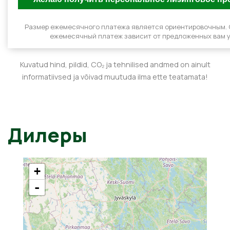
Размер ежемесячного платежа является ориентировочным.
ежемесячный платеж зависит от предложенных вам у
Kuvatud hind, pildid, CO₂ ja tehnilised andmed on ainult
informatiivsed ja võivad muutuda ilma ette teatamata!
Дилеры
+
-