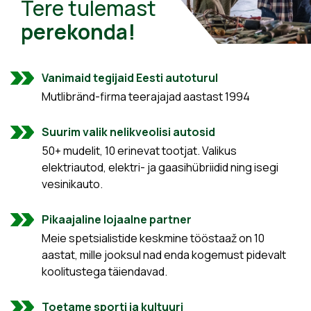
Tere tulemast
perekonda!
Vanimaid tegijaid Eesti autoturul
Mutlibränd-firma teerajajad aastast 1994
Suurim valik nelikveolisi autosid
50+ mudelit, 10 erinevat tootjat. Valikus
elektriautod, elektri- ja gaasihübriidid ning isegi
vesinikauto.
Pikaajaline lojaalne partner
Meie spetsialistide keskmine tööstaaž on 10
aastat, mille jooksul nad enda kogemust pidevalt
koolitustega täiendavad.
Toetame sporti ja kultuuri