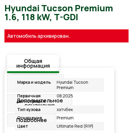
Hyundai Tucson Premium
Автомобиль архивирован.
1.6, 118 kW, T-GDI
Общая
информация
Стандартная
Марка и модель
Hyundai Tucson
комплектация
Premium
Первичная
08.2025
Дополнительное
регистрация
оснащение
Тип кузова
хэтчбек
Оснащение
Premium
Подробнее
Цвет
Ultimate Red (R1P)