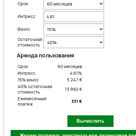
Cрок
Интресс
Взнос
Остаточная
стоимость
Aренда пользования
Cрок
60
месяцeв
Интресс
4.61
%
15
% взнос
5 247 €
40
% остаточная
13 992 €
стоимость
Ежемесячный
331 €
платеж