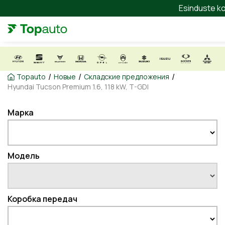
Esinduste ko
/
/
/
Topauto
Новые
Складские предложения
Hyundai Tucson Premium 1.6, 118 kW, T-GDI
Марка
Модель
Коробка передач