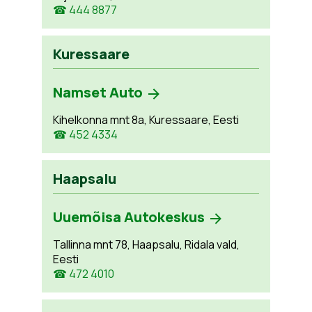
☎ 444 8877
Kuressaare
Namset Auto
Kihelkonna mnt 8a, Kuressaare, Eesti
☎ 452 4334
Haapsalu
Uuemõisa Autokeskus
Tallinna mnt 78, Haapsalu, Ridala vald,
Eesti
☎ 472 4010