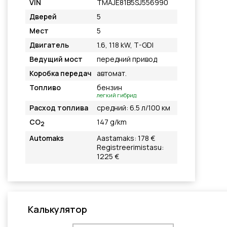
VIN
TMAJE81B5SJ556990
Дверей
5
Мест
5
Двигатель
1.6, 118 kW, T-GDI
Ведущий мост
передний привод
Коробка передач
автомат.
Топливо
бензин
легкий гибрид
Расход топлива
средний: 6.5 л/100 км
CO
147 g/km
2
Automaks
Aastamaks: 178 €
Registreerimistasu:
1225 €
Калькулятор