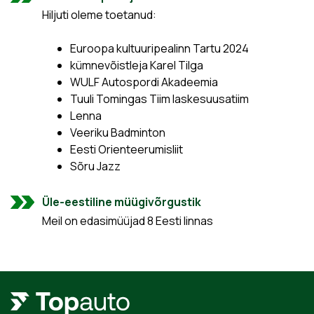
Hiljuti oleme toetanud:
Euroopa kultuuripealinn Tartu 2024
kümnevõistleja Karel Tilga
WULF Autospordi Akadeemia
Tuuli Tomingas Tiim laskesuusatiim
Lenna
Veeriku Badminton
Eesti Orienteerumisliit
Sõru Jazz
Üle-eestiline müügivõrgustik
Meil on edasimüüjad 8 Eesti linnas