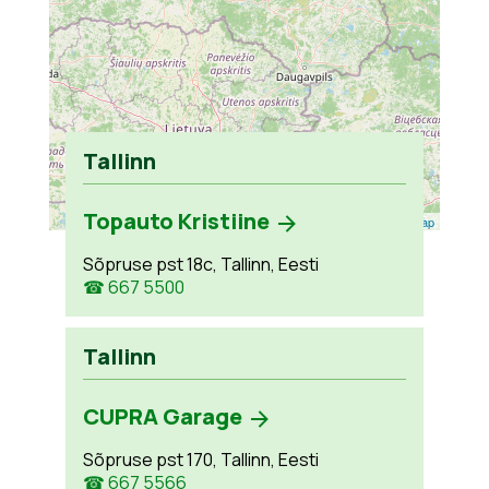
Tallinn
Topauto Kristiine
Leaflet
| ©
OpenStreetMap
Sõpruse pst 18c, Tallinn, Eesti
☎ 667 5500
Tallinn
CUPRA Garage
Sõpruse pst 170, Tallinn, Eesti
☎ 667 5566