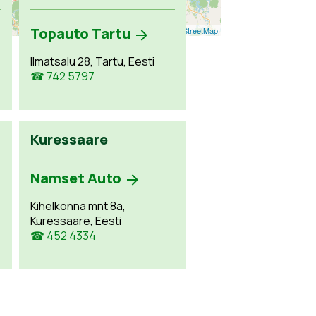
Topauto Tartu
Leaflet
| ©
OpenStreetMap
Ilmatsalu 28, Tartu, Eesti
☎ 742 5797
Kuressaare
Namset Auto
Kihelkonna mnt 8a,
Kuressaare, Eesti
☎ 452 4334