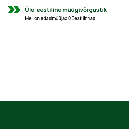
Üle-eestiline müügivõrgustik
Meil on edasimüüjad 8 Eesti linnas