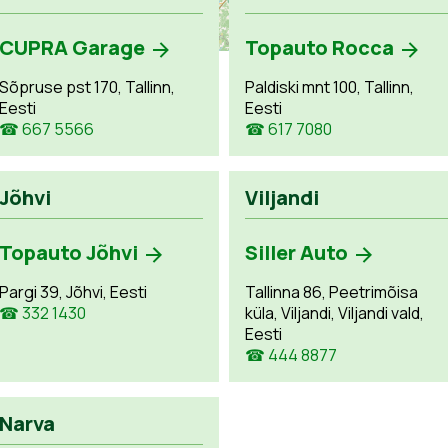
CUPRA Garage
Topauto Rocca
Sõpruse pst 170, Tallinn,
Paldiski mnt 100, Tallinn,
Eesti
Eesti
☎ 667 5566
☎ 617 7080
Jõhvi
Viljandi
Topauto Jõhvi
Siller Auto
Pargi 39, Jõhvi, Eesti
Tallinna 86, Peetrimõisa
☎ 332 1430
küla, Viljandi, Viljandi vald,
Eesti
☎ 444 8877
Narva