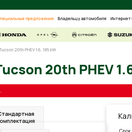
пециальные предложения
Владельцу автомобиля
Интернет
Tucson 20th PHEV 1.6, 185 kW
 Tucson 20th PHEV
.
Стандартная
Кал
комплектация
Cрок