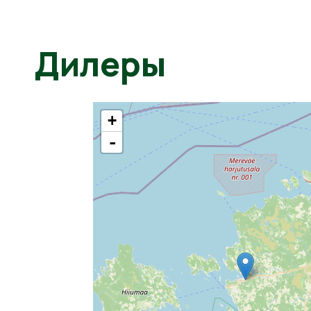
Дилеры
+
-