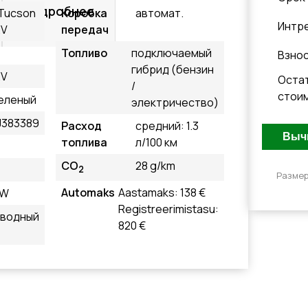
Подробнее
 Tucson
Коробка
автомат.
Интр
EV
передач
Топливо
подключаемый
Взно
гибрид (бензин
EV
Оста
/
стои
еленый
электричество)
J383389
Расход
средний: 1.3
топлива
л/100 км
CO
28 g/km
2
Размер
Automaks
Aastamaks: 138 €
kW
Registreerimistasu:
иводный
820 €