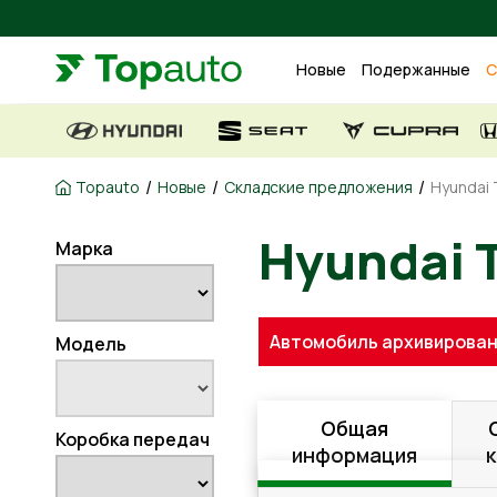
Новые
Подержанные
С
/
/
/
Topauto
Новые
Складские предложения
Hyundai 
Марка
Hyundai
Автомобиль архивирован
Модель
Общая
Коробка передач
информация