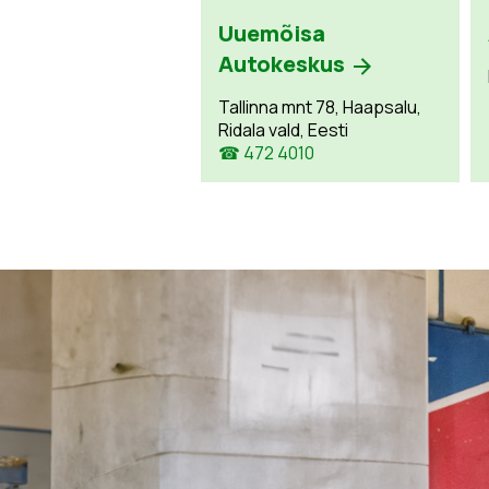
Uuemõisa
Autokeskus
Tallinna mnt 78, Haapsalu,
Ridala vald, Eesti
☎ 472 4010