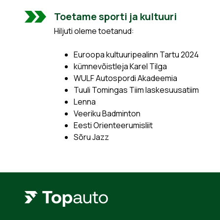
Toetame sporti ja kultuuri
Hiljuti oleme toetanud:
Euroopa kultuuripealinn Tartu 2024
kümnevõistleja Karel Tilga
WULF Autospordi Akadeemia
Tuuli Tomingas Tiim laskesuusatiim
Lenna
Veeriku Badminton
Eesti Orienteerumisliit
Sõru Jazz