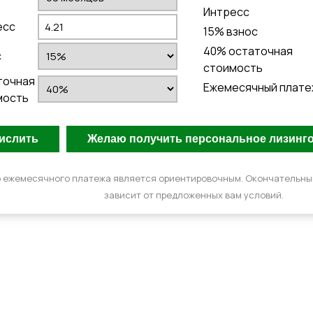
Интресс
есс
15
% взнос
40
% остаточная
с
стоимость
точная
Ежемесячный плате
мость
 ежемесячного платежа является ориентировочным. Окончательн
зависит от предложенных вам условий.