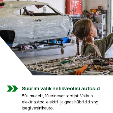
Suurim valik nelikveolisi autosid
50+ mudelit, 10 erinevat tootjat. Valikus
elektriautod, elektri- ja gaasihübriidid ning
isegi vesinikauto.