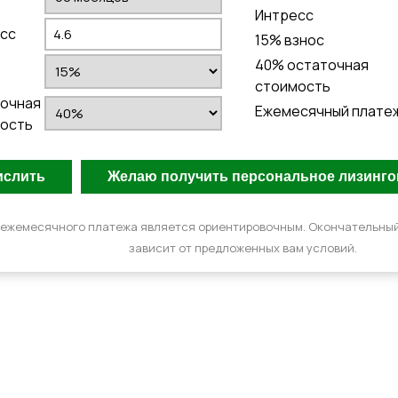
Интресс
сс
15
% взнос
40
% остаточная
стоимость
очная
Ежемесячный плате
ость
 ежемесячного платежа является ориентировочным. Окончательны
зависит от предложенных вам условий.