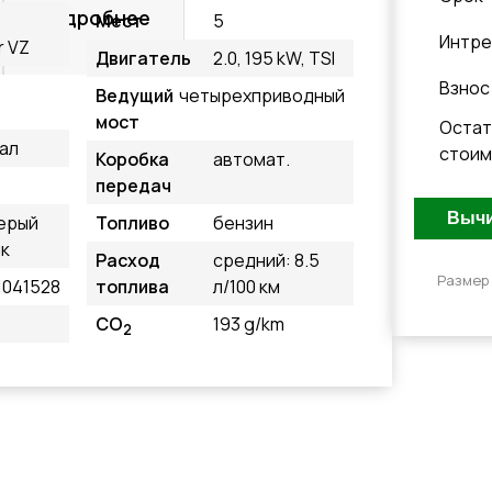
Подробнее
Мест
5
Интре
r VZ
Двигатель
2.0, 195 kW, TSI
Взнос
Ведущий
четырехприводный
мост
Остат
ал
стоим
Коробка
автомат.
передач
ерый
Топливо
бензин
к
Расход
средний: 8.5
Размер
041528
топлива
л/100 км
CO
193 g/km
2