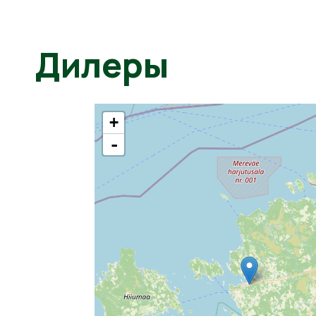
Дилеры
+
-