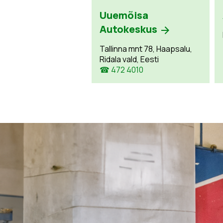
Uuemõisa
Autokeskus
Tallinna mnt 78, Haapsalu,
Ridala vald, Eesti
☎ 472 4010