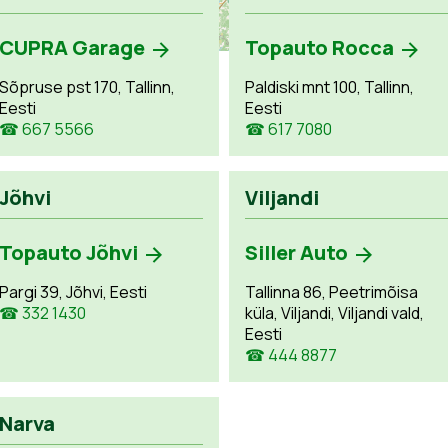
CUPRA Garage
Topauto Rocca
Sõpruse pst 170, Tallinn,
Paldiski mnt 100, Tallinn,
Eesti
Eesti
☎ 667 5566
☎ 617 7080
Jõhvi
Viljandi
Topauto Jõhvi
Siller Auto
Pargi 39, Jõhvi, Eesti
Tallinna 86, Peetrimõisa
☎ 332 1430
küla, Viljandi, Viljandi vald,
Eesti
☎ 444 8877
Narva