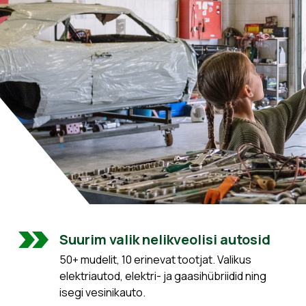
Suurim valik nelikveolisi autosid
50+ mudelit, 10 erinevat tootjat. Valikus
elektriautod, elektri- ja gaasihübriidid ning
isegi vesinikauto.