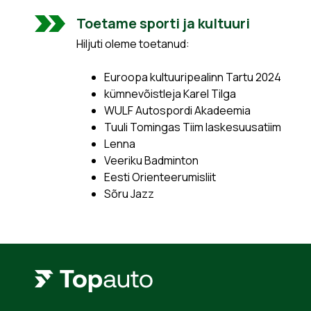
Toetame sporti ja kultuuri
Hiljuti oleme toetanud:
Euroopa kultuuripealinn Tartu 2024
kümnevõistleja Karel Tilga
WULF Autospordi Akadeemia
Tuuli Tomingas Tiim laskesuusatiim
Lenna
Veeriku Badminton
Eesti Orienteerumisliit
Sõru Jazz