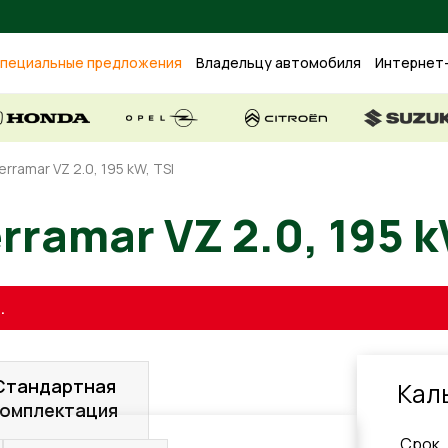
пециальные предложения
Владельцу автомобиля
Интернет
rramar VZ 2.0, 195 kW, TSI
erramar VZ 2.0, 1
.
Стандартная
Кал
комплектация
Cрок