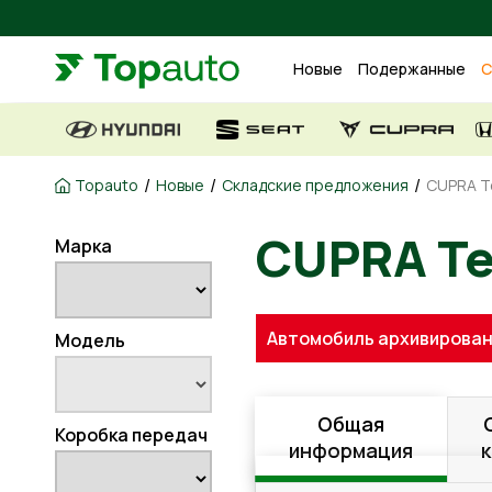
Новые
Подержанные
С
/
/
/
Topauto
Новые
Складские предложения
CUPRA Te
Марка
CUPRA T
Автомобиль архивирован
Модель
Общая
Коробка передач
информация