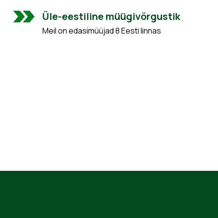
Üle-eestiline müügivõrgustik
Meil on edasimüüjad 8 Eesti linnas