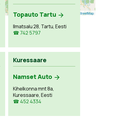
Topauto Tartu
Leaflet
| ©
OpenStreetMap
Ilmatsalu 28, Tartu, Eesti
☎ 742 5797
Kuressaare
Namset Auto
Kihelkonna mnt 8a,
Kuressaare, Eesti
☎ 452 4334