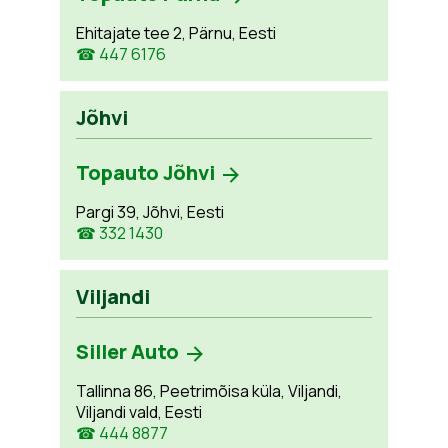
Ehitajate tee 2, Pärnu, Eesti
☎ 447 6176
Jõhvi
Topauto Jõhvi
Pargi 39, Jõhvi, Eesti
☎ 332 1430
Viljandi
Siller Auto
Tallinna 86, Peetrimõisa küla, Viljandi,
Viljandi vald, Eesti
☎ 444 8877