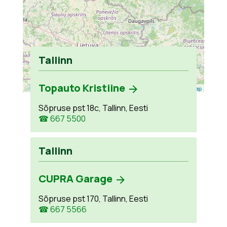
Tallinn
Topauto Kristiine
Leaflet
| ©
OpenStreetMap
Sõpruse pst 18c, Tallinn, Eesti
☎ 667 5500
Tallinn
CUPRA Garage
Sõpruse pst 170, Tallinn, Eesti
☎ 667 5566