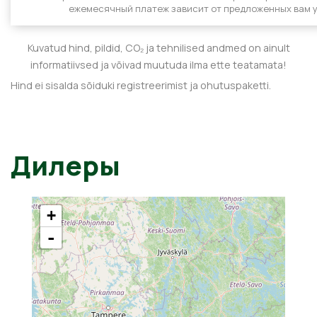
ежемесячный платеж зависит от предложенных вам у
Kuvatud hind, pildid, CO₂ ja tehnilised andmed on ainult
informatiivsed ja võivad muutuda ilma ette teatamata!
Hind ei sisalda sõiduki registreerimist ja ohutuspaketti.
Дилеры
+
-