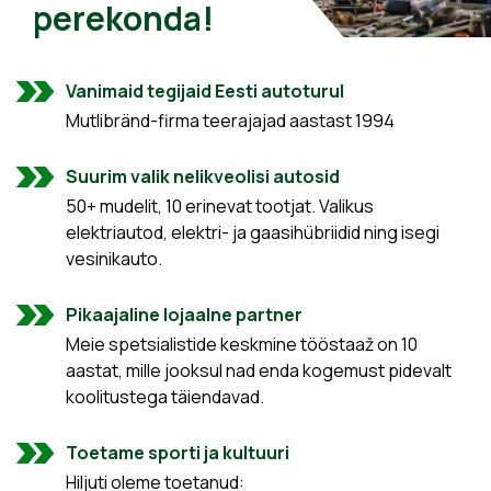
perekonda!
Vanimaid tegijaid Eesti autoturul
Mutlibränd-firma teerajajad aastast 1994
Suurim valik nelikveolisi autosid
50+ mudelit, 10 erinevat tootjat. Valikus
elektriautod, elektri- ja gaasihübriidid ning isegi
vesinikauto.
Pikaajaline lojaalne partner
Meie spetsialistide keskmine tööstaaž on 10
aastat, mille jooksul nad enda kogemust pidevalt
koolitustega täiendavad.
Toetame sporti ja kultuuri
Hiljuti oleme toetanud: