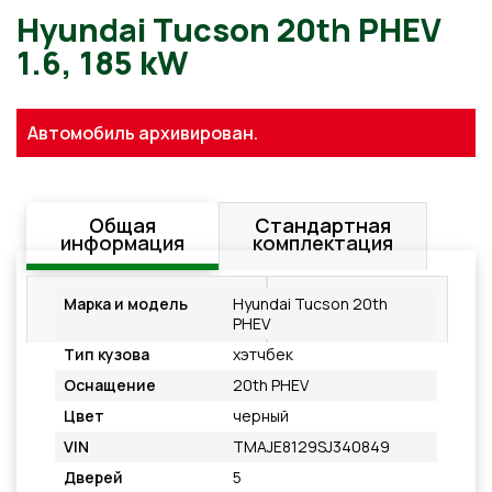
Hyundai Tucson 20th PHEV
Автомобиль архивирован.
1.6, 185 kW
Общая
Стандартная
информация
комплектация
Дополнительное
Подробнее
Марка и модель
Hyundai Tucson 20th
оснащение
PHEV
Тип кузова
хэтчбек
Оснащение
20th PHEV
Цвет
черный
VIN
TMAJE8129SJ340849
Дверей
5