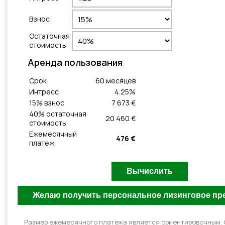
Взнос
Остаточная
стоимость
Aренда пользования
Cрок
60
месяцeв
Интресс
4.25
%
15
% взнос
7 673 €
40
% остаточная
20 460 €
стоимость
Ежемесячный
476 €
платеж
Размер ежемесячного платежа является ориентировочным.