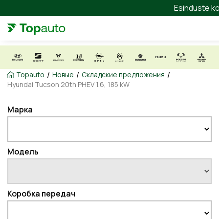
Esinduste ko
/
/
/
Topauto
Новые
Складские предложения
Hyundai Tucson 20th PHEV 1.6, 185 kW
Марка
Модель
Коробка передач