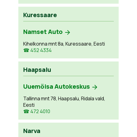
Kuressaare
Namset Auto
Kihelkonna mnt 8a, Kuressaare, Eesti
☎ 452 4334
Haapsalu
Uuemõisa Autokeskus
Tallinna mnt 78, Haapsalu, Ridala vald,
Eesti
☎ 472 4010
Narva