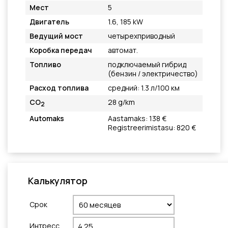
Мест
5
Двигатель
1.6, 185 kW
Ведущий мост
четырехприводный
Коробка передач
автомат.
Топливо
подключаемый гибрид
(бензин / электричество)
Расход топлива
средний: 1.3 л/100 км
CO
28 g/km
2
Automaks
Aastamaks: 138 €
Registreerimistasu: 820 €
Калькулятор
Cрок
Интресс