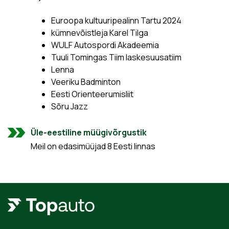
Euroopa kultuuripealinn Tartu 2024
kümnevõistleja Karel Tilga
WULF Autospordi Akadeemia
Tuuli Tomingas Tiim laskesuusatiim
Lenna
Veeriku Badminton
Eesti Orienteerumisliit
Sõru Jazz
Üle-eestiline müügivõrgustik
Meil on edasimüüjad 8 Eesti linnas