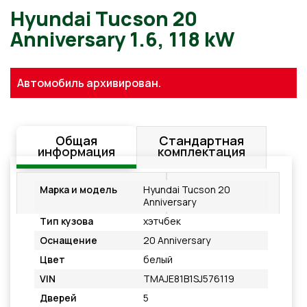
Hyundai Tucson 20
Автомобиль архивирован.
Anniversary 1.6, 118 kW
Общая
Стандартная
информация
комплектация
Дополнительное
Подробнее
Марка и модель
Hyundai Tucson 20
оснащение
Anniversary
Тип кузова
хэтчбек
Оснащение
20 Anniversary
Цвет
белый
VIN
TMAJE81B1SJ576119
Дверей
5