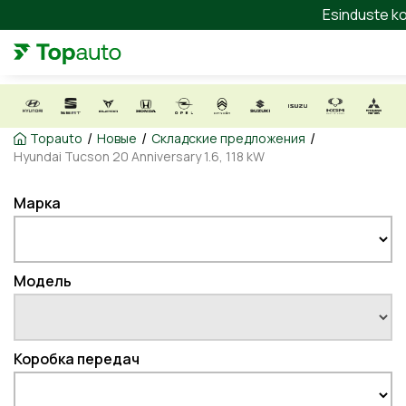
Esinduste ko
/
/
/
Topauto
Новые
Складские предложения
Hyundai Tucson 20 Anniversary 1.6, 118 kW
Марка
Модель
Коробка передач