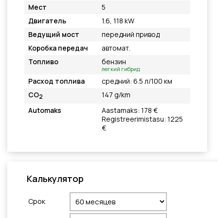
Мест
5
Двигатель
1.6, 118 kW
Ведущий мост
передний привод
Коробка передач
автомат.
Топливо
бензин
легкий гибрид
Расход топлива
средний: 6.5 л/100 км
CO
147 g/km
2
Automaks
Aastamaks: 178 €
Registreerimistasu: 1225
€
Калькулятор
Cрок