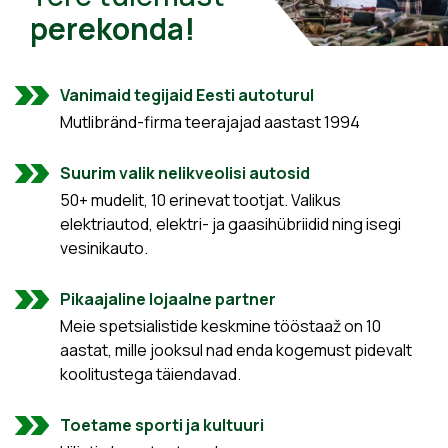
perekonda!
Vanimaid tegijaid Eesti autoturul
Mutlibränd-firma teerajajad aastast 1994
Suurim valik nelikveolisi autosid
50+ mudelit, 10 erinevat tootjat. Valikus
elektriautod, elektri- ja gaasihübriidid ning isegi
vesinikauto.
Pikaajaline lojaalne partner
Meie spetsialistide keskmine tööstaaž on 10
aastat, mille jooksul nad enda kogemust pidevalt
koolitustega täiendavad.
Toetame sporti ja kultuuri