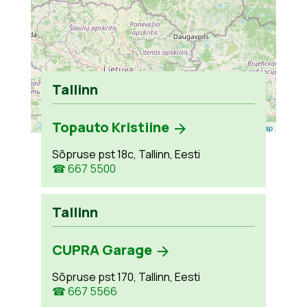
Tallinn
Topauto Kristiine
Leaflet
| ©
OpenStreetMap
Sõpruse pst 18c, Tallinn, Eesti
☎ 667 5500
Tallinn
CUPRA Garage
Sõpruse pst 170, Tallinn, Eesti
☎ 667 5566