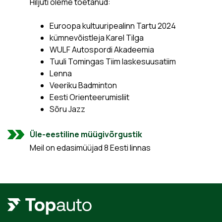
Hiljuti oleme toetanud:
Euroopa kultuuripealinn Tartu 2024
kümnevõistleja Karel Tilga
WULF Autospordi Akadeemia
Tuuli Tomingas Tiim laskesuusatiim
Lenna
Veeriku Badminton
Eesti Orienteerumisliit
Sõru Jazz
Üle-eestiline müügivõrgustik
Meil on edasimüüjad 8 Eesti linnas