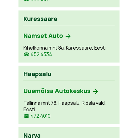
Kuressaare
Namset Auto
Kihelkonna mnt 8a, Kuressaare, Eesti
☎ 452 4334
Haapsalu
Uuemõisa Autokeskus
Tallinna mnt 78, Haapsalu, Ridala vald,
Eesti
☎ 472 4010
Narva