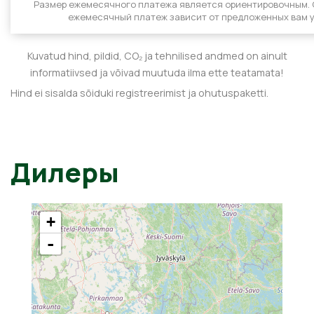
Размер ежемесячного платежа является ориентировочным.
ежемесячный платеж зависит от предложенных вам у
Kuvatud hind, pildid, CO₂ ja tehnilised andmed on ainult
informatiivsed ja võivad muutuda ilma ette teatamata!
Hind ei sisalda sõiduki registreerimist ja ohutuspaketti.
Дилеры
+
-