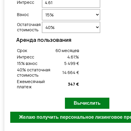
Интресс
Взнос
Остаточная
стоимость
Aренда пользования
Cрок
60
месяцeв
Интресс
4.61
%
15
% взнос
5 499 €
40
% остаточная
14 664 €
стоимость
Ежемесячный
347 €
платеж