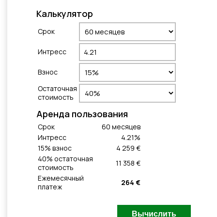
Калькулятор
Cрок
Интресс
Взнос
Остаточная
стоимость
Aренда пользования
Cрок
60
месяцeв
Интресс
4.21
%
15
% взнос
4 259 €
40
% остаточная
11 358 €
стоимость
Ежемесячный
264 €
платеж