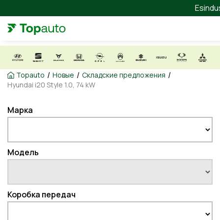
Esindu
/
/
/
Topauto
Новые
Складские предложения
Hyundai i20 Style 1.0, 74 kW
Марка
Модель
Коробка передач