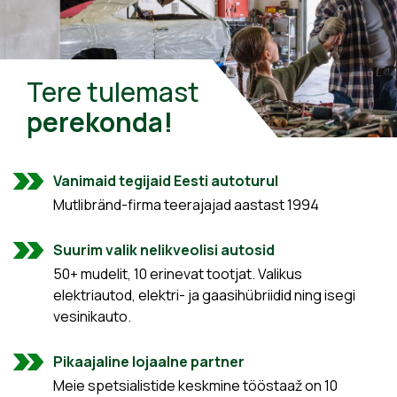
Tere tulemast
perekonda!
Vanimaid tegijaid Eesti autoturul
Mutlibränd-firma teerajajad aastast 1994
Suurim valik nelikveolisi autosid
50+ mudelit, 10 erinevat tootjat. Valikus
elektriautod, elektri- ja gaasihübriidid ning isegi
vesinikauto.
Pikaajaline lojaalne partner
Meie spetsialistide keskmine tööstaaž on 10