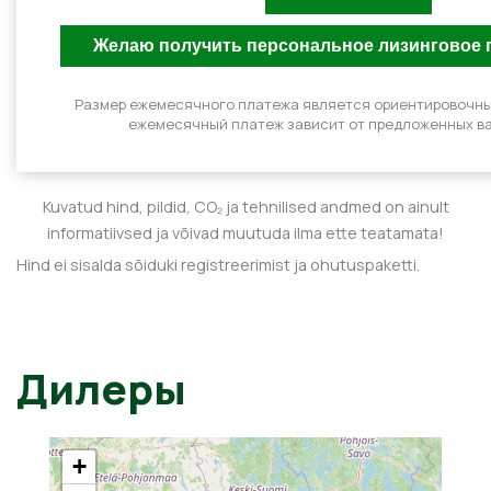
Размер ежемесячного платежа является ориентировочн
ежемесячный платеж зависит от предложенных ва
Kuvatud hind, pildid, CO₂ ja tehnilised andmed on ainult
informatiivsed ja võivad muutuda ilma ette teatamata!
Hind ei sisalda sõiduki registreerimist ja ohutuspaketti.
Дилеры
+