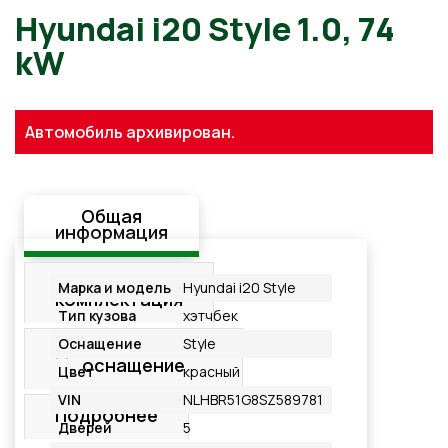
Hyundai i20 Style 1.0, 74
kW
Автомобиль архивирован.
Общая
информация
Стандартная
Марка и модель
Hyundai i20 Style
комплектация
Тип кузова
хэтчбек
Оснащение
Style
Дополнительное
оснащение
Цвет
красный
VIN
NLHBR51G8SZ589781
Подробнее
Дверей
5