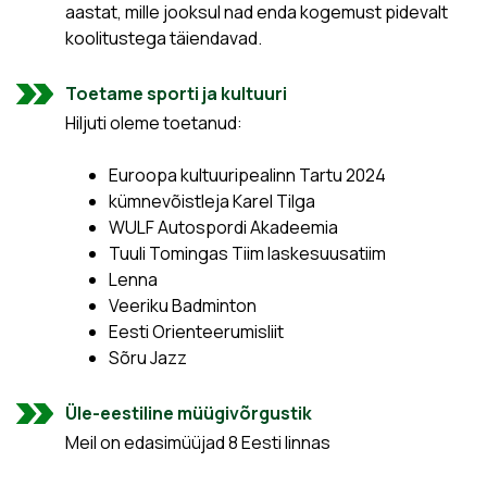
aastat, mille jooksul nad enda kogemust pidevalt
koolitustega täiendavad.
Toetame sporti ja kultuuri
Hiljuti oleme toetanud:
Euroopa kultuuripealinn Tartu 2024
kümnevõistleja Karel Tilga
WULF Autospordi Akadeemia
Tuuli Tomingas Tiim laskesuusatiim
Lenna
Veeriku Badminton
Eesti Orienteerumisliit
Sõru Jazz
Üle-eestiline müügivõrgustik
Meil on edasimüüjad 8 Eesti linnas