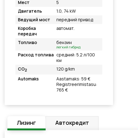
Мест
5
Двигатель
1.0, 74 kW
Ведущий мост
передний привод
Коробка
автомат.
передач
Топливо
бензин
легкий гибрид
Расход топлива
средний: 5.2 л/100
км
CO
120 g/km
2
Automaks
Aastamaks: 59 €
Registreerimistasu:
765 €
Лизинг
Автокредит