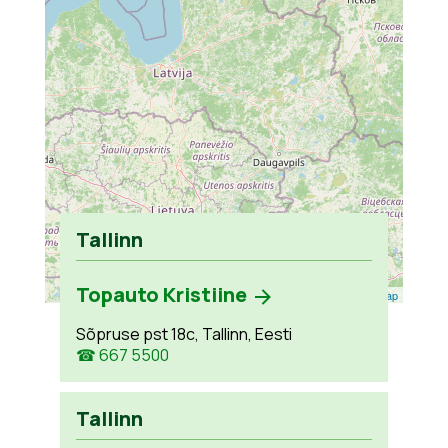
Tallinn
Topauto Kristiine
Leaflet
| ©
OpenStreetMap
Sõpruse pst 18c, Tallinn, Eesti
☎ 667 5500
Tallinn