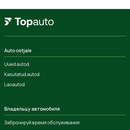
Auto ostjale
Uued autod
Kasutatud autod
Laoautod
Владельцу автомобиля
Забронируй время обслуживания