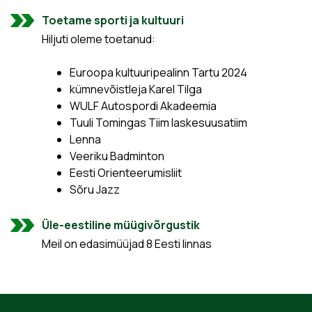
Toetame sporti ja kultuuri
Hiljuti oleme toetanud:
Euroopa kultuuripealinn Tartu 2024
kümnevõistleja Karel Tilga
WULF Autospordi Akadeemia
Tuuli Tomingas Tiim laskesuusatiim
Lenna
Veeriku Badminton
Eesti Orienteerumisliit
Sõru Jazz
Üle-eestiline müügivõrgustik
Meil on edasimüüjad 8 Eesti linnas