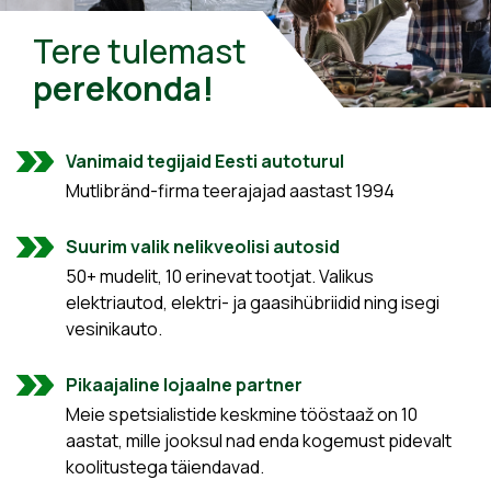
Tere tulemast
perekonda!
Vanimaid tegijaid Eesti autoturul
Mutlibränd-firma teerajajad aastast 1994
Suurim valik nelikveolisi autosid
50+ mudelit, 10 erinevat tootjat. Valikus
elektriautod, elektri- ja gaasihübriidid ning isegi
vesinikauto.
Pikaajaline lojaalne partner
Meie spetsialistide keskmine tööstaaž on 10
aastat, mille jooksul nad enda kogemust pidevalt
koolitustega täiendavad.