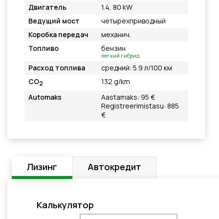
Двигатель
1.4, 80 kW
Ведущий мост
четырехприводный
Коробка передач
механич.
Топливо
бензин
легкий гибрид
Расход топлива
средний: 5.9 л/100 км
CO
132 g/km
2
Automaks
Aastamaks: 95 €
Registreerimistasu: 885
€
Лизинг
Автокредит
Калькулятор