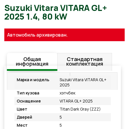
Suzuki Vitara VITARA GL+
Автомобиль архивирован.
2025 1.4, 80 kW
Общая
Стандартная
информация
комплектация
Дополнительное
Подробнее
Марка и модель
Suzuki Vitara VITARA GL+
оснащение
2025
Тип кузова
хэтчбек
Оснащение
VITARA GL+ 2025
Цвет
Titan Dark Gray (ZZZ)
Дверей
5
Мест
5