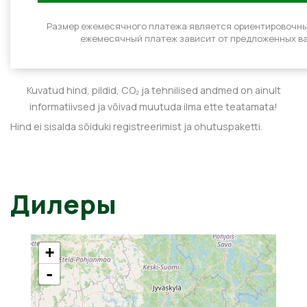
Размер ежемесячного платежа является ориентировочн
ежемесячный платеж зависит от предложенных ва
Kuvatud hind, pildid, CO₂ ja tehnilised andmed on ainult
informatiivsed ja võivad muutuda ilma ette teatamata!
Hind ei sisalda sõiduki registreerimist ja ohutuspaketti.
Дилеры
+
-