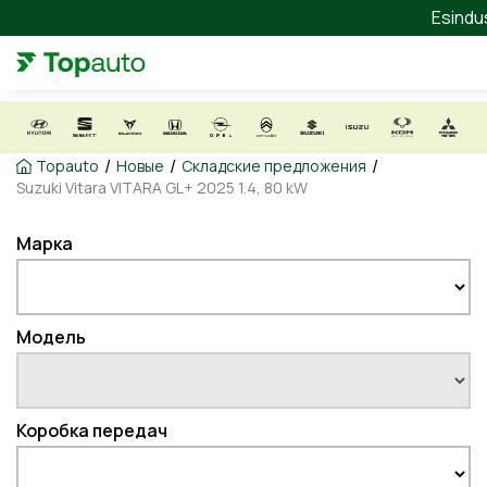
Esindu
/
/
/
Topauto
Новые
Складские предложения
Suzuki Vitara VITARA GL+ 2025 1.4, 80 kW
Марка
Модель
Коробка передач