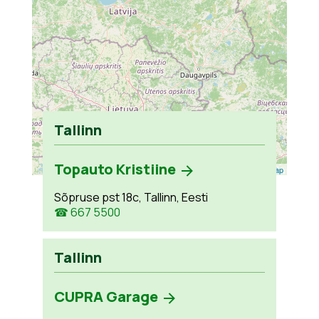
Tallinn
Topauto Kristiine
Leaflet
| ©
OpenStreetMap
Sõpruse pst 18c, Tallinn, Eesti
☎ 667 5500
Tallinn
CUPRA Garage