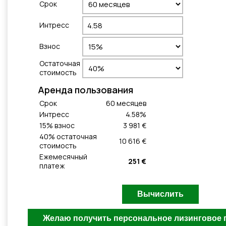
Cрок
Интресс
Взнос
Остаточная
стоимость
Aренда пользования
Cрок
60
месяцeв
Интресс
4.58
%
15
% взнос
3 981 €
40
% остаточная
10 616 €
стоимость
Ежемесячный
251 €
платеж