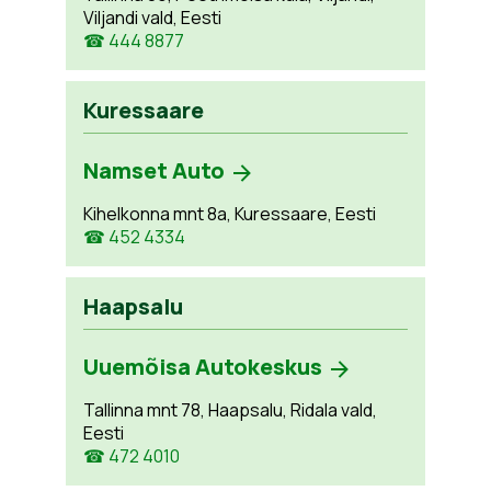
Viljandi vald, Eesti
☎ 444 8877
Kuressaare
Namset Auto
Kihelkonna mnt 8a, Kuressaare, Eesti
☎ 452 4334
Haapsalu
Uuemõisa Autokeskus
Tallinna mnt 78, Haapsalu, Ridala vald,
Eesti
☎ 472 4010