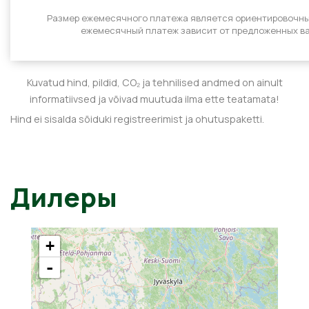
Размер ежемесячного платежа является ориентировочн
ежемесячный платеж зависит от предложенных ва
Kuvatud hind, pildid, CO₂ ja tehnilised andmed on ainult
informatiivsed ja võivad muutuda ilma ette teatamata!
Hind ei sisalda sõiduki registreerimist ja ohutuspaketti.
Дилеры
+
-