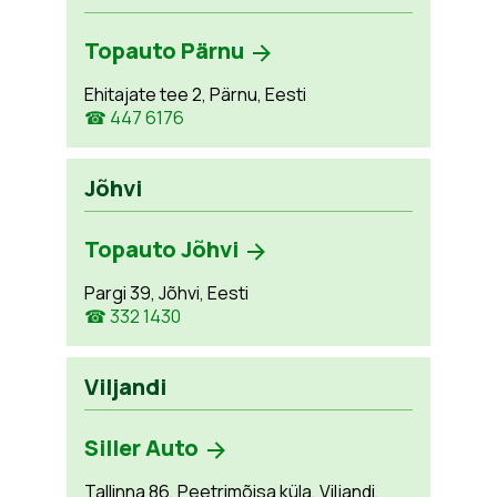
Topauto Pärnu
Ehitajate tee 2, Pärnu, Eesti
☎ 447 6176
Jõhvi
Topauto Jõhvi
Pargi 39, Jõhvi, Eesti
☎ 332 1430
Viljandi
Siller Auto
Tallinna 86, Peetrimõisa küla, Viljandi,