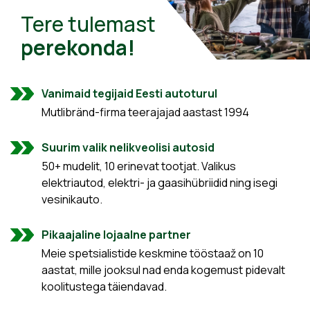
Tere tulemast
perekonda!
Vanimaid tegijaid Eesti autoturul
Mutlibränd-firma teerajajad aastast 1994
Suurim valik nelikveolisi autosid
50+ mudelit, 10 erinevat tootjat. Valikus
elektriautod, elektri- ja gaasihübriidid ning isegi
vesinikauto.
Pikaajaline lojaalne partner
Meie spetsialistide keskmine tööstaaž on 10
aastat, mille jooksul nad enda kogemust pidevalt
koolitustega täiendavad.