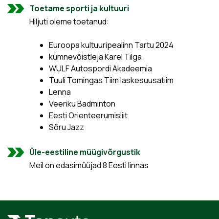
Toetame sporti ja kultuuri
Hiljuti oleme toetanud:
Euroopa kultuuripealinn Tartu 2024
kümnevõistleja Karel Tilga
WULF Autospordi Akadeemia
Tuuli Tomingas Tiim laskesuusatiim
Lenna
Veeriku Badminton
Eesti Orienteerumisliit
Sõru Jazz
Üle-eestiline müügivõrgustik
Meil on edasimüüjad 8 Eesti linnas