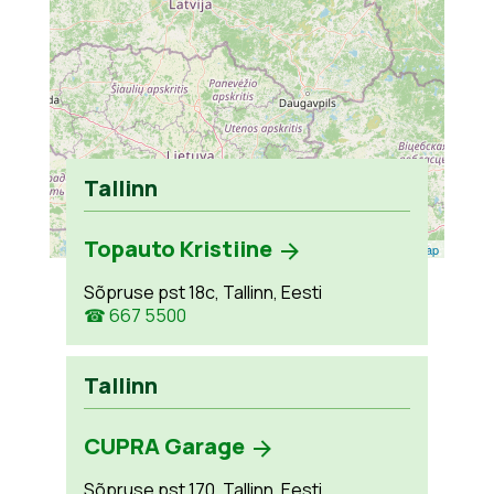
Tallinn
Topauto Kristiine
Leaflet
| ©
OpenStreetMap
Sõpruse pst 18c, Tallinn, Eesti
☎ 667 5500
Tallinn
CUPRA Garage
Sõpruse pst 170, Tallinn, Eesti