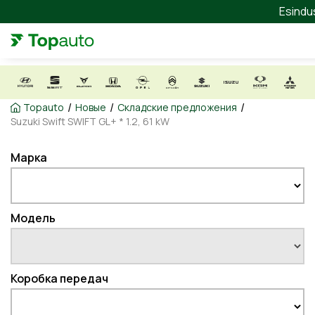
Esindu
/
/
/
Topauto
Новые
Складские предложения
Suzuki Swift SWIFT GL+ * 1.2, 61 kW
Марка
Модель
Коробка передач