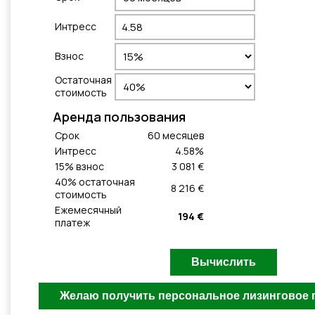
Интресс
Взнос
Остаточная
стоимость
Aренда пользования
Cрок
60
месяцeв
Интресс
4.58
%
15
% взнос
3 081 €
40
% остаточная
8 216 €
стоимость
Ежемесячный
194 €
платеж