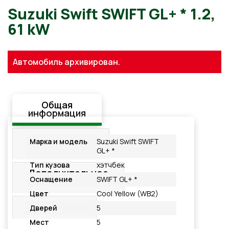
Suzuki Swift SWIFT GL+ * 1.
Автомобиль архивирован.
61 kW
Общая
информация
Стандартная
Марка и модель
Suzuki Swift SWIFT
комплектация
GL+ *
Тип кузова
хэтчбек
Дополнительное
Оснащение
SWIFT GL+ *
оснащение
Цвет
Cool Yellow (WB2)
Подробнее
Дверей
5
Мест
5