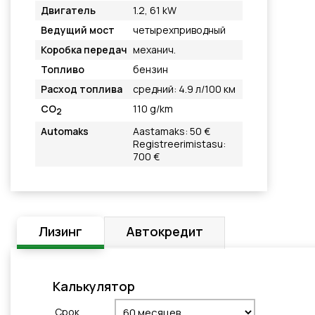
Двигатель
1.2, 61 kW
Ведущий мост
четырехприводный
Коробка передач
механич.
Топливо
бензин
Расход топлива
средний: 4.9 л/100 км
CO
110 g/km
2
Automaks
Aastamaks: 50 €
Registreerimistasu:
700 €
Лизинг
Автокредит
Калькулятор
Cрок