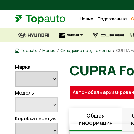
Новые
Подержанные
С
/
/
/
Topauto
Новые
Складские предложения
CUPRA Fo
Марка
CUPRA F
Автомобиль архивирован
Модель
Общая
Коробка передач
информация