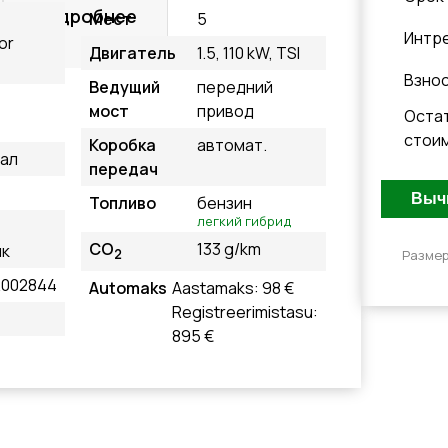
Подробнее
Мест
5
Интр
or
Двигатель
1.5, 110 kW, TSI
Взно
Ведущий
передний
мост
привод
Оста
стои
Коробка
автомат.
ал
передач
Топливо
бензин
легкий гибрид
CO
133 g/km
ик
2
Размер
002844
Automaks
Aastamaks: 98 €
Registreerimistasu:
895 €