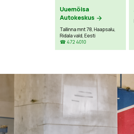
Uuemõisa
Autokeskus
Tallinna mnt 78, Haapsalu,
Ridala vald, Eesti
☎ 472 4010