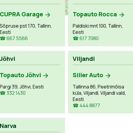
CUPRA Garage
Topauto Rocca
Sõpruse pst 170, Tallinn,
Paldiski mnt 100, Tallinn,
Eesti
Eesti
☎ 667 5566
☎ 617 7080
Jõhvi
Viljandi
Topauto Jõhvi
Siller Auto
Pargi 39, Jõhvi, Eesti
Tallinna 86, Peetrimõisa
☎ 332 1430
küla, Viljandi, Viljandi vald,
Eesti
☎ 444 8877
Narva