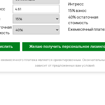
Интресс
есс
15
% взнос
40
% остаточная
с
стоимость
точная
Ежемесячный плате
мость
 ежемесячного платежа является ориентировочным. Окончательн
зависит от предложенных вам условий.