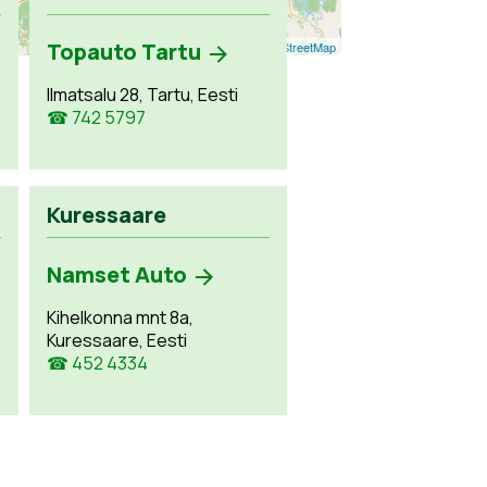
Topauto Tartu
Leaflet
| ©
OpenStreetMap
Ilmatsalu 28, Tartu, Eesti
☎ 742 5797
Kuressaare
Namset Auto
Kihelkonna mnt 8a,
Kuressaare, Eesti
☎ 452 4334