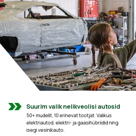
Suurim valik nelikveolisi autosid
50+ mudelit, 10 erinevat tootjat. Valikus
elektriautod, elektri- ja gaasihübriidid ning
isegi vesinikauto.