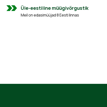
Üle-eestiline müügivõrgustik
Meil on edasimüüjad 8 Eesti linnas