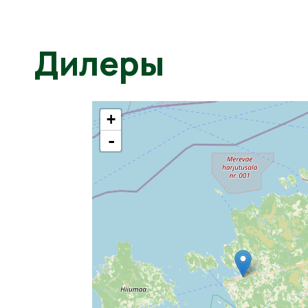
Дилеры
+
-