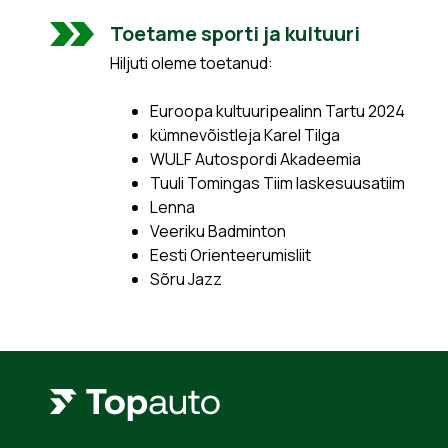
Toetame sporti ja kultuuri
Hiljuti oleme toetanud:
Euroopa kultuuripealinn Tartu 2024
kümnevõistleja Karel Tilga
WULF Autospordi Akadeemia
Tuuli Tomingas Tiim laskesuusatiim
Lenna
Veeriku Badminton
Eesti Orienteerumisliit
Sõru Jazz