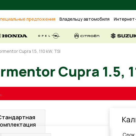
пециальные предложения
Владельцу автомобиля
Интернет
rmentor Cupra 1.5, 110 kW, TSI
ormentor Cupra 1.
.
Стандартная
Кал
комплектация
Cрок