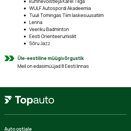
kümnevõistleja Karel Tilga
WULF Autospordi Akadeemia
Tuuli Tomingas Tiim laskesuusatiim
Lenna
Veeriku Badminton
Eesti Orienteerumisliit
Sõru Jazz
Üle-eestiline müügivõrgustik
Meil on edasimüüjad 8 Eesti linnas
Auto ostjale