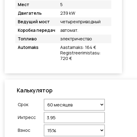
Мест
5
Двигатель
239 kW
Ведущий мост
четырехприводный
Коробка передач
автомат.
Топливо
электричество
Automaks
Aastamaks: 164 €
Registreerimistasu:
720 €
Калькулятор
Cрок
Интресс
Взнос