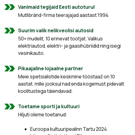
Vanimaid tegijaid Eesti autoturul
Mutlibränd-firma teerajajad aastast 1994
Suurim valik nelikveolisi autosid
50+ mudelit, 10 erinevat tootjat. Valikus
elektriautod, elektri- ja gaasihübriidid ning isegi
vesinikauto.
Pikaajaline lojaalne partner
Meie spetsialistide keskmine tööstaaž on 10
aastat, mille jooksul nad enda kogemust pidevalt
koolitustega täiendavad.
Toetame sporti ja kultuuri
Hiljuti oleme toetanud:
Euroopa kultuuripealinn Tartu 2024