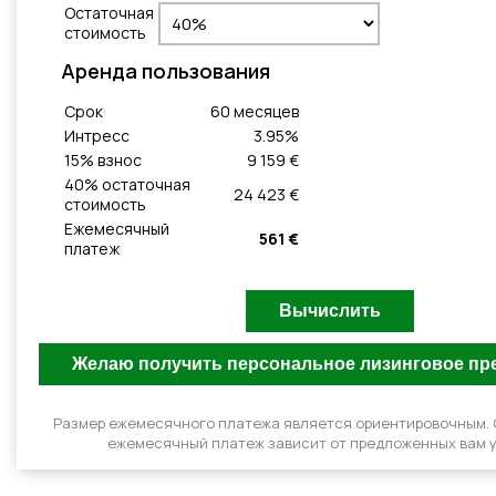
Остаточная
стоимость
Aренда пользования
Cрок
60
месяцeв
Интресс
3.95
%
15
% взнос
9 159 €
40
% остаточная
24 423 €
стоимость
Ежемесячный
561 €
платеж
Размер ежемесячного платежа является ориентировочным.
ежемесячный платеж зависит от предложенных вам у