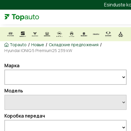
Esinduste ko
/
/
/
Topauto
Новые
Складские предложения
Hyundai IONIQ 5 Premium25 239 kW
Марка
Модель
Коробка передач