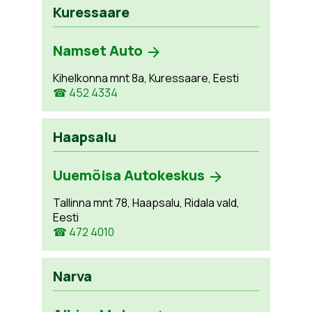
Kuressaare
Namset Auto
Kihelkonna mnt 8a, Kuressaare, Eesti
☎ 452 4334
Haapsalu
Uuemõisa Autokeskus
Tallinna mnt 78, Haapsalu, Ridala vald,
Eesti
☎ 472 4010
Narva