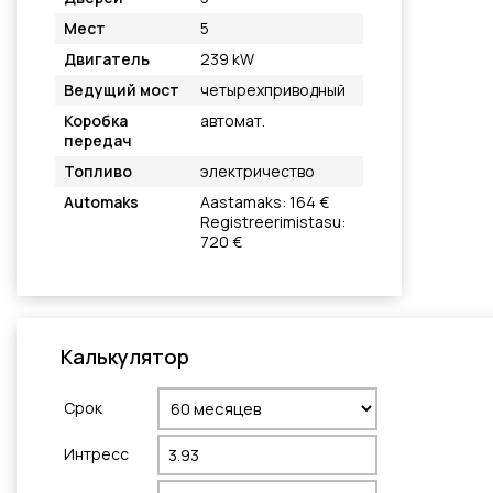
Мест
5
Двигатель
239 kW
Ведущий мост
четырехприводный
Коробка
автомат.
передач
Топливо
электричество
Automaks
Aastamaks: 164 €
Registreerimistasu:
720 €
Калькулятор
Cрок
Интресс