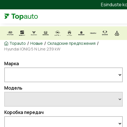
Esinduste ko
/
/
/
Topauto
Новые
Складские предложения
Hyundai IONIQ 5 N Line 239 kW
Марка
Модель
Коробка передач