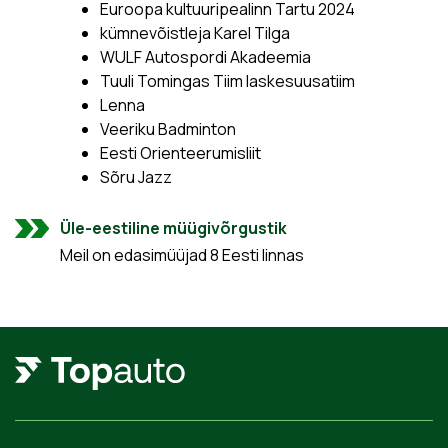
Euroopa kultuuripealinn Tartu 2024
kümnevõistleja Karel Tilga
WULF Autospordi Akadeemia
Tuuli Tomingas Tiim laskesuusatiim
Lenna
Veeriku Badminton
Eesti Orienteerumisliit
Sõru Jazz
Üle-eestiline müügivõrgustik
Meil on edasimüüjad 8 Eesti linnas