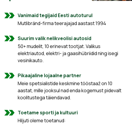
Vanimaid tegijaid Eesti autoturul
Mutlibränd-firma teerajajad aastast 1994
Suurim valik nelikveolisi autosid
50+ mudelit, 10 erinevat tootjat. Valikus
elektriautod, elektri- ja gaasihübriidid ning isegi
vesinikauto.
Pikaajaline lojaalne partner
Meie spetsialistide keskmine tööstaaž on 10
aastat, mille jooksul nad enda kogemust pidevalt
koolitustega täiendavad.
Toetame sporti ja kultuuri
Hiljuti oleme toetanud: