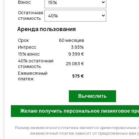
Взнос
Остаточная
стоимость
Aренда пользования
Cрок
60
месяцeв
Интресс
3.93
%
15
% взнос
9 399 €
40
% остаточная
25 063 €
стоимость
Ежемесячный
575 €
платеж
Размер ежемесячного платежа является ориентировочным.
ежемесячный платеж зависит от предложенных вам у