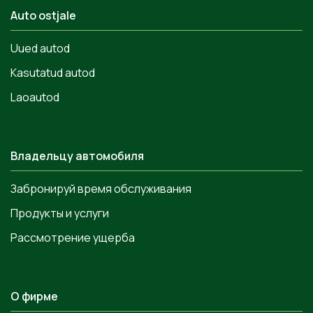
Auto ostjale
Uued autod
Kasutatud autod
Laoautod
Владельцу автомобиля
Забронируй время обслуживания
Продукты и услуги
Рассмотрение ущерба
О фирме