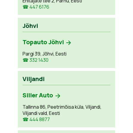
Ehitajate tee 2, Pärnu, Eesti
☎ 447 6176
Jõhvi
Topauto Jõhvi
Pargi 39, Jõhvi, Eesti
☎ 332 1430
Viljandi
Siller Auto
Tallinna 86, Peetrimõisa küla, Viljandi,
Viljandi vald, Eesti
☎ 444 8877