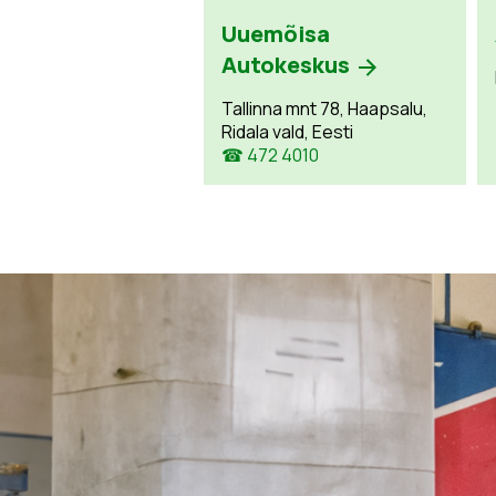
Uuemõisa
Autokeskus
Tallinna mnt 78, Haapsalu,
Ridala vald, Eesti
☎ 472 4010