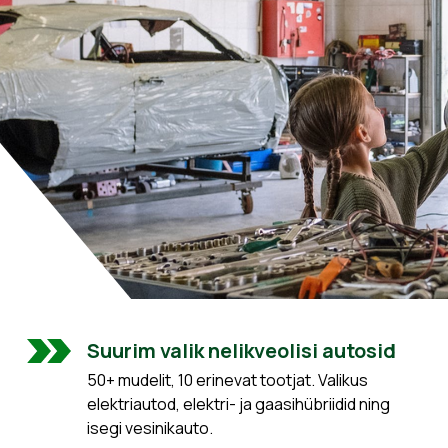
Suurim valik nelikveolisi autosid
50+ mudelit, 10 erinevat tootjat. Valikus
elektriautod, elektri- ja gaasihübriidid ning
isegi vesinikauto.