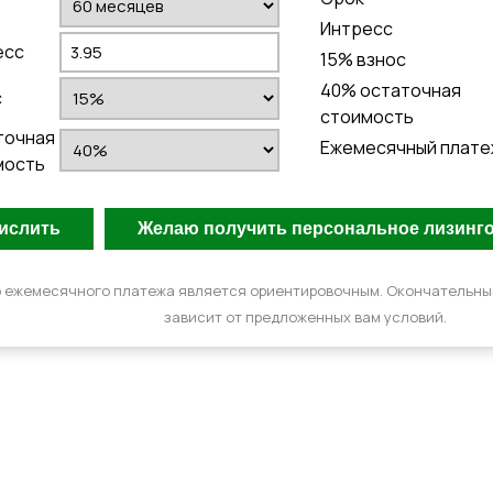
Интресс
есс
15
% взнос
40
% остаточная
с
стоимость
точная
Ежемесячный плате
мость
 ежемесячного платежа является ориентировочным. Окончательн
зависит от предложенных вам условий.