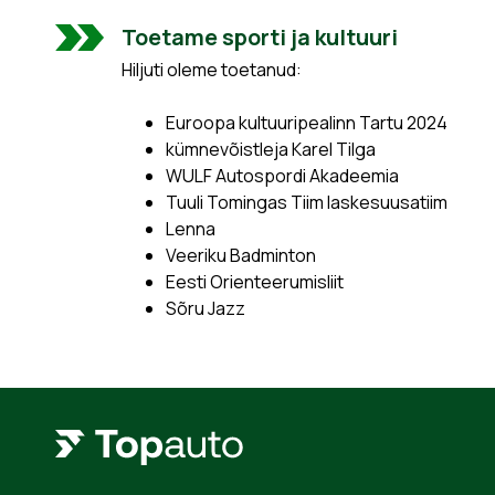
Toetame sporti ja kultuuri
Hiljuti oleme toetanud:
Euroopa kultuuripealinn Tartu 2024
kümnevõistleja Karel Tilga
WULF Autospordi Akadeemia
Tuuli Tomingas Tiim laskesuusatiim
Lenna
Veeriku Badminton
Eesti Orienteerumisliit
Sõru Jazz