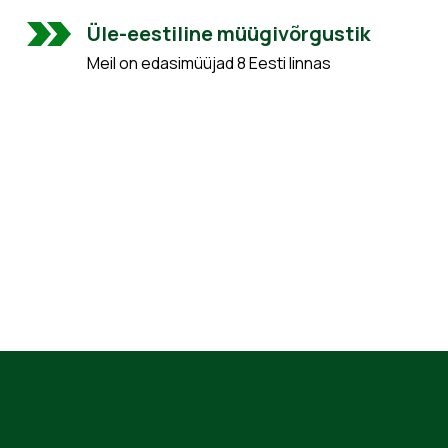
Üle-eestiline müügivõrgustik
Meil on edasimüüjad 8 Eesti linnas