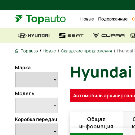
Новые
Подержанные
С
/
/
/
Topauto
Новые
Складские предложения
Hyundai 
Hyundai 
Марка
Модель
Автомобиль архивирован
Общая
Коробка передач
информация