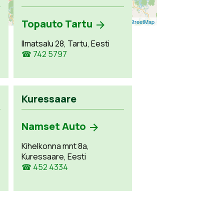
Topauto Tartu
Leaflet
| ©
OpenStreetMap
Ilmatsalu 28, Tartu, Eesti
☎ 742 5797
Kuressaare
Namset Auto
Kihelkonna mnt 8a,
Kuressaare, Eesti
☎ 452 4334