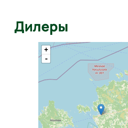
Дилеры
+
-