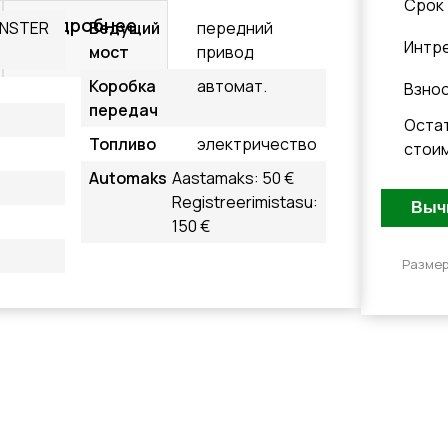
Cрок
Подробнее
 INSTER
Ведущий
передний
Интр
мост
привод
Коробка
автомат.
Взно
передач
Оста
Топливо
электричество
стои
Automaks
Aastamaks: 50 €
Registreerimistasu:
150 €
Размер