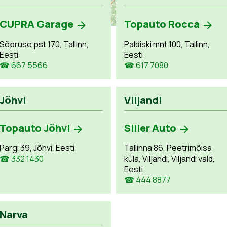
CUPRA Garage
Topauto Rocca
Sõpruse pst 170, Tallinn,
Paldiski mnt 100, Tallinn,
Eesti
Eesti
☎ 667 5566
☎ 617 7080
Jõhvi
Viljandi
Topauto Jõhvi
Siller Auto
Pargi 39, Jõhvi, Eesti
Tallinna 86, Peetrimõisa
☎ 332 1430
küla, Viljandi, Viljandi vald,
Eesti
☎ 444 8877
Narva