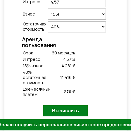
Интресс
Взнос
Остаточная
стоимость
Aренда
пользования
Cрок
60
месяцeв
Интресс
4.57
%
15
% взнос
4 281 €
40
%
остаточная
11 416 €
стоимость
Ежемесячный
270 €
платеж