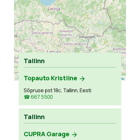
Tallinn
Topauto Kristiine
Leaflet
| ©
OpenStreetMap
Sõpruse pst 18c, Tallinn, Eesti
☎ 667 5500
Tallinn
CUPRA Garage