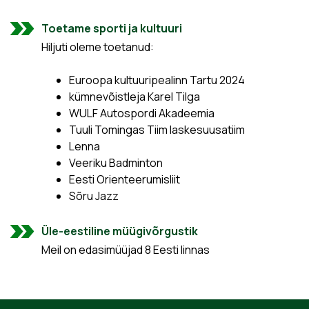
Toetame sporti ja kultuuri
Hiljuti oleme toetanud:
Euroopa kultuuripealinn Tartu 2024
kümnevõistleja Karel Tilga
WULF Autospordi Akadeemia
Tuuli Tomingas Tiim laskesuusatiim
Lenna
Veeriku Badminton
Eesti Orienteerumisliit
Sõru Jazz
Üle-eestiline müügivõrgustik
Meil on edasimüüjad 8 Eesti linnas