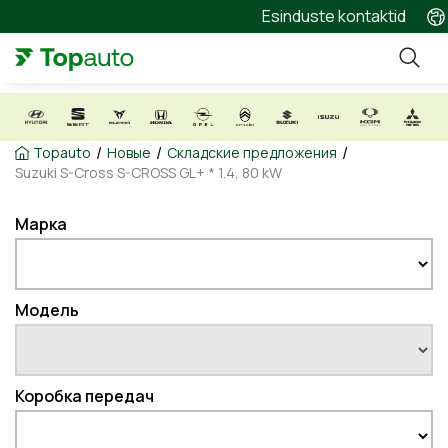
Esinduste kontaktid
/
/
/
Topauto
Новые
Складские предложения
Suzuki S-Cross S-CROSS GL+ * 1.4, 80 kW
Марка
Модель
Коробка передач