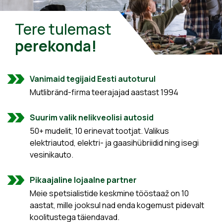
Tere tulemast
perekonda!
Vanimaid tegijaid Eesti autoturul
Mutlibränd-firma teerajajad aastast 1994
Suurim valik nelikveolisi autosid
50+ mudelit, 10 erinevat tootjat. Valikus
elektriautod, elektri- ja gaasihübriidid ning isegi
vesinikauto.
Pikaajaline lojaalne partner
Meie spetsialistide keskmine tööstaaž on 10
aastat, mille jooksul nad enda kogemust pidevalt
koolitustega täiendavad.