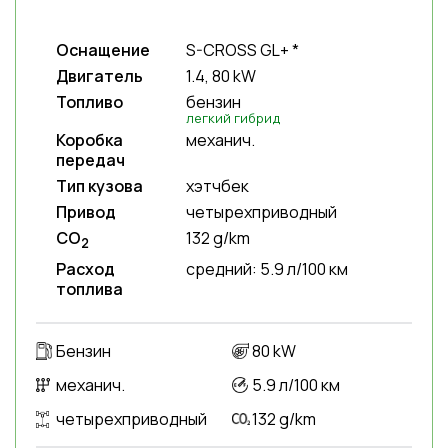
Оснащение
S-CROSS GL+ *
Двигатель
1.4, 80 kW
Топливо
бензин
легкий гибрид
Коробка
механич.
передач
Тип кузова
хэтчбек
Привод
четырехприводный
CO
132 g/km
2
Расход
средний: 5.9 л/100 км
топлива
Бензин
80 kW
механич.
5.9 л/100 км
четырехприводный
132 g/km