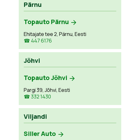
Pärnu
Topauto Pärnu
Ehitajate tee 2, Pärnu, Eesti
☎ 447 6176
Jõhvi
Topauto Jõhvi
Pargi 39, Jõhvi, Eesti
☎ 332 1430
Viljandi
Siller Auto