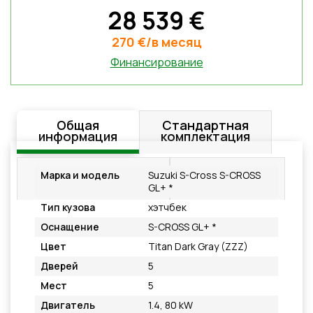
28 539 €
270 €/в месяц
Финансирование
Общая
Стандартная
информация
комплектация
Дополнительное
Подробнее
Марка и модель
Suzuki S-Cross S-CROSS
оснащение
GL+ *
Тип кузова
хэтчбек
Оснащение
S-CROSS GL+ *
Цвет
Titan Dark Gray (ZZZ)
Дверей
5
Мест
5
Двигатель
1.4, 80 kW