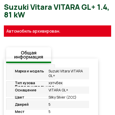
Suzuki Vitara VITARA GL+ 1.
Автомобиль архивирован.
81 kW
Общая
информация
Стандартная
Марка и модель
Suzuki Vitara VITARA
комплектация
GL+
Тип кузова
хэтчбек
Дополнительное
Оснащение
VITARA GL+
оснащение
Цвет
Silky Silver (ZCC)
Подробнее
Дверей
5
Мест
5