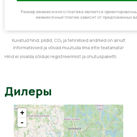
Размер ежемесячного платежа является ориентировочн
ежемесячный платеж зависит от предложенных ва
Kuvatud hind, pildid, CO₂ ja tehnilised andmed on ainult
informatiivsed ja võivad muutuda ilma ette teatamata!
Hind ei sisalda sõiduki registreerimist ja ohutuspaketti.
Дилеры
+
-