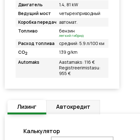
Двигатель
1.4, 81 kW
Ведущий мост
четырехприводный
Коробка передач
автомат.
Топливо
бензин
легкий гибрид
Расход топлива
средний: 5.9 л/100 км
CO
139 g/km
2
Automaks
Aastamaks: 116 €
Registreerimistasu:
955 €
Лизинг
Автокредит
Калькулятор