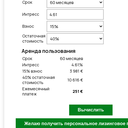
Cрок
Интресс
Взнос
Остаточная
стоимость
Aренда пользования
Cрок
60
месяцeв
Интресс
4.61
%
15
% взнос
3 981 €
40
% остаточная
10 616 €
стоимость
Ежемесячный
251 €
платеж