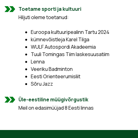
Toetame sporti ja kultuuri
Hiljuti oleme toetanud:
Euroopa kultuuripealinn Tartu 2024
kümnevõistleja Karel Tilga
WULF Autospordi Akadeemia
Tuuli Tomingas Tiim laskesuusatiim
Lenna
Veeriku Badminton
Eesti Orienteerumisliit
Sõru Jazz
Üle-eestiline müügivõrgustik
Meil on edasimüüjad 8 Eesti linnas