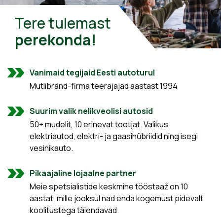
Tere tulemast
perekonda!
Vanimaid tegijaid Eesti autoturul
Mutlibränd-firma teerajajad aastast 1994
Suurim valik nelikveolisi autosid
50+ mudelit, 10 erinevat tootjat. Valikus
elektriautod, elektri- ja gaasihübriidid ning isegi
vesinikauto.
Pikaajaline lojaalne partner
Meie spetsialistide keskmine tööstaaž on 10
aastat, mille jooksul nad enda kogemust pidevalt
koolitustega täiendavad.