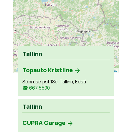
Tallinn
Topauto Kristiine
Leaflet
| ©
OpenStreetMap
Sõpruse pst 18c, Tallinn, Eesti
☎ 667 5500
Tallinn
CUPRA Garage