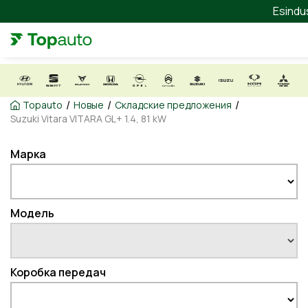
Esindu
/
/
/
Topauto
Новые
Складские предложения
Suzuki Vitara VITARA GL+ 1.4, 81 kW
Марка
Модель
Коробка передач