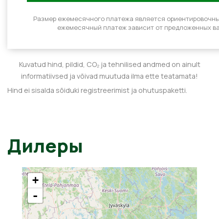
Размер ежемесячного платежа является ориентировочн
ежемесячный платеж зависит от предложенных ва
Kuvatud hind, pildid, CO₂ ja tehnilised andmed on ainult
informatiivsed ja võivad muutuda ilma ette teatamata!
Hind ei sisalda sõiduki registreerimist ja ohutuspaketti.
Дилеры
+
-