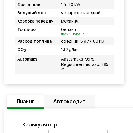
Двигатель
1.4, 80 kW
Ведущий мост
четырехприводный
Коробка передач
механич.
Топливо
бензин
легкий гибрид
Расход топлива
средний: 5.9 л/100 км
CO
132 g/km
2
Automaks
Aastamaks: 95 €
Registreerimistasu: 885
€
Лизинг
Автокредит
Калькулятор