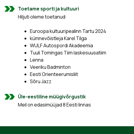
Toetame sporti ja kultuuri
Hiljuti oleme toetanud:
Euroopa kultuuripealinn Tartu 2024
kümnevõistleja Karel Tilga
WULF Autospordi Akadeemia
Tuuli Tomingas Tiim laskesuusatiim
Lenna
Veeriku Badminton
Eesti Orienteerumisliit
Sõru Jazz
Üle-eestiline müügivõrgustik
Meil on edasimüüjad 8 Eesti linnas