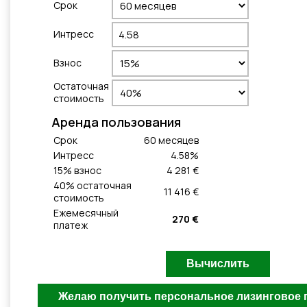
Cрок
Интресс
Взнос
Остаточная
стоимость
Aренда пользования
Cрок
60
месяцeв
Интресс
4.58
%
15
% взнос
4 281 €
40
% остаточная
11 416 €
стоимость
Ежемесячный
270 €
платеж