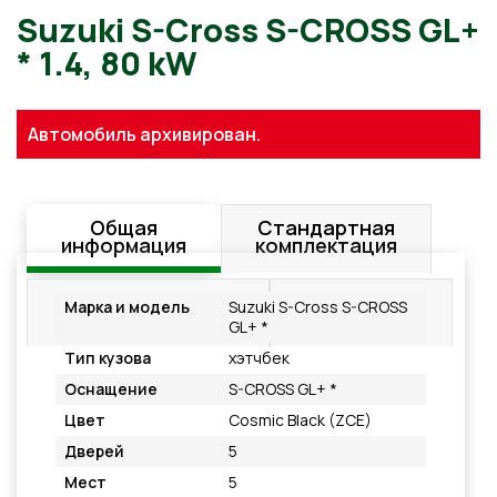
Suzuki S-Cross S-CROSS G
Автомобиль архивирован.
* 1.4, 80 kW
Общая
Стандартная
информация
комплектация
Дополнительное
Подробнее
Марка и модель
Suzuki S-Cross S-CROSS
оснащение
GL+ *
Тип кузова
хэтчбек
Оснащение
S-CROSS GL+ *
Цвет
Cosmic Black (ZCE)
Дверей
5
Мест
5