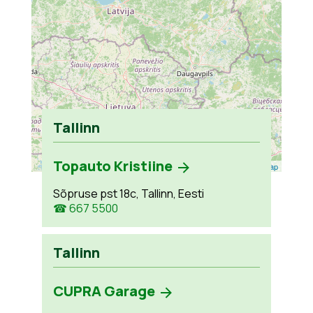
Tallinn
Topauto Kristiine
Leaflet
| ©
OpenStreetMap
Sõpruse pst 18c, Tallinn, Eesti
☎ 667 5500
Tallinn
CUPRA Garage