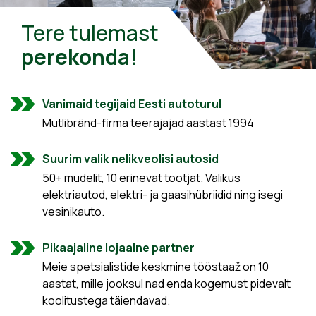
Tere tulemast
perekonda!
Vanimaid tegijaid Eesti autoturul
Mutlibränd-firma teerajajad aastast 1994
Suurim valik nelikveolisi autosid
50+ mudelit, 10 erinevat tootjat. Valikus
elektriautod, elektri- ja gaasihübriidid ning isegi
vesinikauto.
Pikaajaline lojaalne partner
Meie spetsialistide keskmine tööstaaž on 10
aastat, mille jooksul nad enda kogemust pidevalt
koolitustega täiendavad.