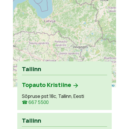
Tallinn
Topauto Kristiine
Leaflet
| ©
OpenStreetMap
Sõpruse pst 18c, Tallinn, Eesti
☎ 667 5500
Tallinn