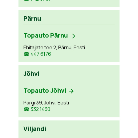
Pärnu
Topauto Pärnu
Ehitajate tee 2, Pärnu, Eesti
☎ 447 6176
Jõhvi
Topauto Jõhvi
Pargi 39, Jõhvi, Eesti
☎ 332 1430
Viljandi