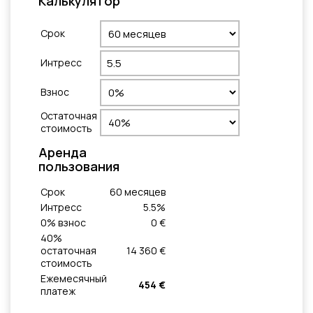
Калькулятор
Cрок
Интресс
Взнос
Остаточная
стоимость
Aренда
пользования
Cрок
60
месяцeв
Интресс
5.5
%
0
% взнос
0 €
40
%
остаточная
14 360 €
стоимость
Ежемесячный
454 €
платеж