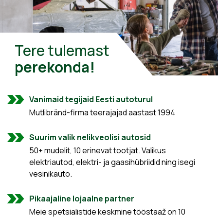
Tere tulemast
perekonda!
Vanimaid tegijaid Eesti autoturul
Mutlibränd-firma teerajajad aastast 1994
Suurim valik nelikveolisi autosid
50+ mudelit, 10 erinevat tootjat. Valikus
elektriautod, elektri- ja gaasihübriidid ning isegi
vesinikauto.
Pikaajaline lojaalne partner
Meie spetsialistide keskmine tööstaaž on 10