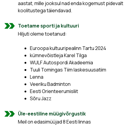
aastat, mille jooksul nad enda kogemust pidevalt
koolitustega täiendavad.
Toetame sporti ja kultuuri
Hiljuti oleme toetanud:
Euroopa kultuuripealinn Tartu 2024
kümnevõistleja Karel Tilga
WULF Autospordi Akadeemia
Tuuli Tomingas Tiim laskesuusatiim
Lenna
Veeriku Badminton
Eesti Orienteerumisliit
Sõru Jazz
Üle-eestiline müügivõrgustik
Meil on edasimüüjad 8 Eesti linnas