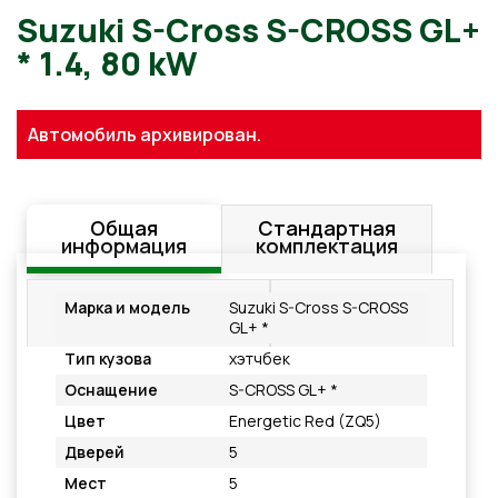
Suzuki S-Cross S-CROSS G
Автомобиль архивирован.
* 1.4, 80 kW
Общая
Стандартная
информация
комплектация
Дополнительное
Подробнее
Марка и модель
Suzuki S-Cross S-CROSS
оснащение
GL+ *
Тип кузова
хэтчбек
Оснащение
S-CROSS GL+ *
Цвет
Energetic Red (ZQ5)
Дверей
5
Мест
5