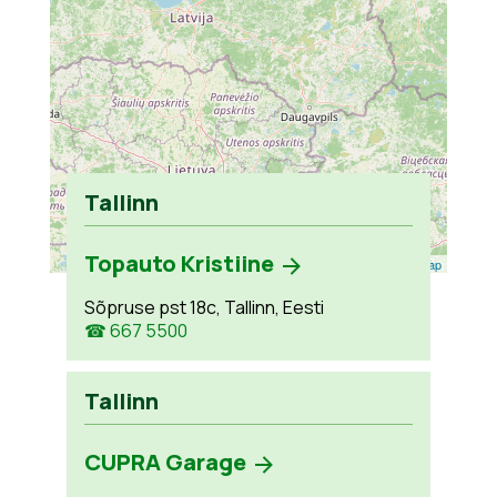
Tallinn
Topauto Kristiine
Leaflet
| ©
OpenStreetMap
Sõpruse pst 18c, Tallinn, Eesti
☎ 667 5500
Tallinn
CUPRA Garage