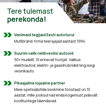
Tere tulemast
perekonda!
Vanimaid tegijaid Eesti autoturul
Mutlibränd-firma teerajajad aastast 1994
Suurim valik nelikveolisi autosid
50+ mudelit, 10 erinevat tootjat. Valikus
elektriautod, elektri- ja gaasihübriidid ning isegi
vesinikauto.
Pikaajaline lojaalne partner
Meie spetsialistide keskmine tööstaaž on 10
aastat, mille jooksul nad enda kogemust pidevalt
koolitustega täiendavad.