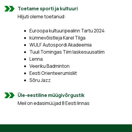
Toetame sporti ja kultuuri
Hiljuti oleme toetanud:
Euroopa kultuuripealinn Tartu 2024
kümnevõistleja Karel Tilga
WULF Autospordi Akadeemia
Tuuli Tomingas Tiim laskesuusatiim
Lenna
Veeriku Badminton
Eesti Orienteerumisliit
Sõru Jazz
Üle-eestiline müügivõrgustik
Meil on edasimüüjad 8 Eesti linnas