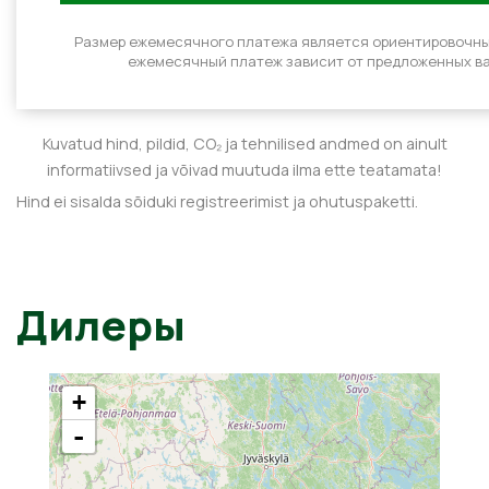
Размер ежемесячного платежа является ориентировочн
ежемесячный платеж зависит от предложенных ва
Kuvatud hind, pildid, CO₂ ja tehnilised andmed on ainult
informatiivsed ja võivad muutuda ilma ette teatamata!
Hind ei sisalda sõiduki registreerimist ja ohutuspaketti.
Дилеры
+
-