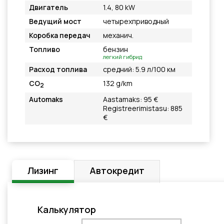
Двигатель
1.4, 80 kW
Ведущий мост
четырехприводный
Коробка передач
механич.
Топливо
бензин
легкий гибрид
Расход топлива
средний: 5.9 л/100 км
CO
132 g/km
2
Automaks
Aastamaks: 95 €
Registreerimistasu: 885
€
Лизинг
Автокредит
Калькулятор