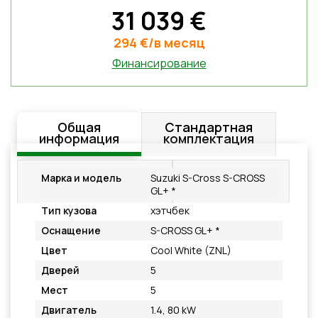
31 039 €
294 €/в месяц
Финансирование
Общая
Стандартная
информация
комплектация
Дополнительное
Подробнее
Марка и модель
Suzuki S-Cross S-CROSS
оснащение
GL+ *
Тип кузова
хэтчбек
Оснащение
S-CROSS GL+ *
Цвет
Cool White (ZNL)
Дверей
5
Мест
5
Двигатель
1.4, 80 kW