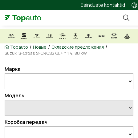
Esinduste kontaktid
/
/
/
Topauto
Новые
Складские предложения
Suzuki S-Cross S-CROSS GL+ * 1.4, 80 kW
Марка
Модель
Коробка передач