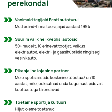
perekonda!
Vanimaid tegijaid Eesti autoturul
Mutlibränd-firma teerajajad aastast 1994
Suurim valik nelikveolisi autosid
50+ mudelit, 10 erinevat tootjat. Valikus
elektriautod, elektri- ja gaasihübriidid ning isegi
vesinikauto.
Pikaajaline lojaalne partner
Meie spetsialistide keskmine tööstaaž on 10
aastat, mille jooksul nad enda kogemust pidevalt
koolitustega täiendavad.
Toetame sporti ja kultuuri
Hiljuti oleme toetanud: