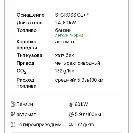
Оснащение
S-CROSS GL+ *
Двигатель
1.4, 80 kW
Топливо
бензин
легкий гибрид
Коробка
автомат.
передач
Тип кузова
хэтчбек
Привод
четырехприводный
CO
132 g/km
2
Расход
средний: 5.9 л/100 км
топлива
Бензин
80 kW
автомат.
5.9 л/100 км
четырехприводный
132 g/km