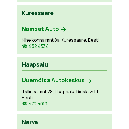
Kuressaare
Namset Auto
Kihelkonna mnt 8a, Kuressaare, Eesti
☎ 452 4334
Haapsalu
Uuemõisa Autokeskus
Tallinna mnt 78, Haapsalu, Ridala vald,
Eesti
☎ 472 4010
Narva