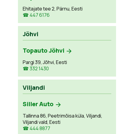
Ehitajate tee 2, Pärnu, Eesti
☎ 447 6176
Jõhvi
Topauto Jõhvi
Pargi 39, Jõhvi, Eesti
☎ 332 1430
Viljandi
Siller Auto
Tallinna 86, Peetrimõisa küla, Viljandi,
Viljandi vald, Eesti
☎ 444 8877