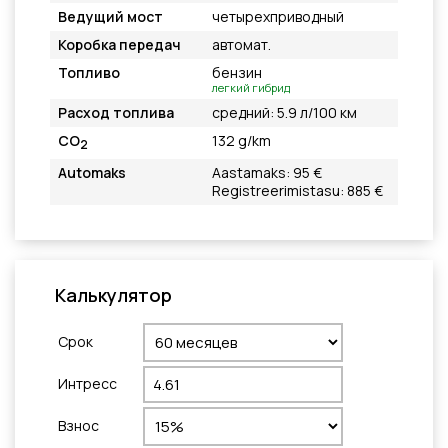
Ведущий мост
четырехприводный
Коробка передач
автомат.
Топливо
бензин
легкий гибрид
Расход топлива
средний: 5.9 л/100 км
CO
132 g/km
2
Automaks
Aastamaks: 95 €
Registreerimistasu: 885 €
Калькулятор
Cрок
Интресс
Взнос