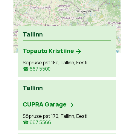
Tallinn
Topauto Kristiine
Leaflet
| ©
OpenStreetMap
Sõpruse pst 18c, Tallinn, Eesti
☎ 667 5500
Tallinn
CUPRA Garage
Sõpruse pst 170, Tallinn, Eesti
☎ 667 5566