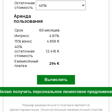
Остаточная
стоимость
Aренда
пользования
Cрок
60
месяцeв
Интресс
4.61
%
15
% взнос
4 656 €
40
%
остаточная
12 416 €
стоимость
Ежемесячный
294 €
платеж
Размер ежемесячного платежа является
ориентировочным. Окончательный ежемесячный платеж