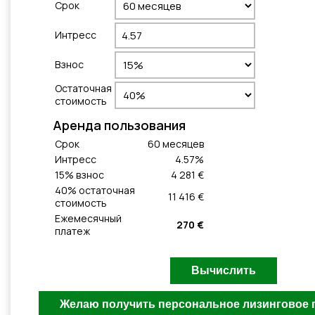
Cрок
Интресс
Взнос
Остаточная
стоимость
Aренда пользования
Cрок
60
месяцeв
Интресс
4.57
%
15
% взнос
4 281 €
40
% остаточная
11 416 €
стоимость
Ежемесячный
270 €
платеж