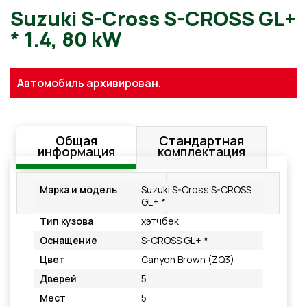
Suzuki S-Cross S-CROSS G
Автомобиль архивирован.
* 1.4, 80 kW
Общая
Стандартная
информация
комплектация
Дополнительное
Подробнее
Марка и модель
Suzuki S-Cross S-CROSS
оснащение
GL+ *
Тип кузова
хэтчбек
Оснащение
S-CROSS GL+ *
Цвет
Canyon Brown (ZQ3)
Дверей
5
Мест
5