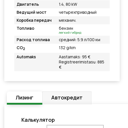
Двигатель
1.4, 80 kW
Ведущий мост
четырехприводный
Коробка передач
механич.
Топливо
бензин
легкий гибрид
Расход топлива
средний: 5.9 л/100 км
CO
132 g/km
2
Automaks
Aastamaks: 95 €
Registreerimistasu: 885
€
Лизинг
Автокредит
Калькулятор