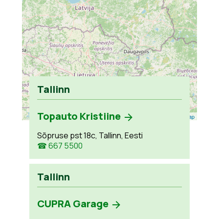
Tallinn
Topauto Kristiine
Leaflet
| ©
OpenStreetMap
Sõpruse pst 18c, Tallinn, Eesti
☎ 667 5500
Tallinn
CUPRA Garage