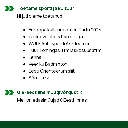
Toetame sporti ja kultuuri
Hiljuti oleme toetanud:
Euroopa kultuuripealinn Tartu 2024
kümnevõistleja Karel Tilga
WULF Autospordi Akadeemia
Tuuli Tomingas Tiim laskesuusatiim
Lenna
Veeriku Badminton
Eesti Orienteerumisliit
Sõru Jazz
Üle-eestiline müügivõrgustik
Meil on edasimüüjad 8 Eesti linnas