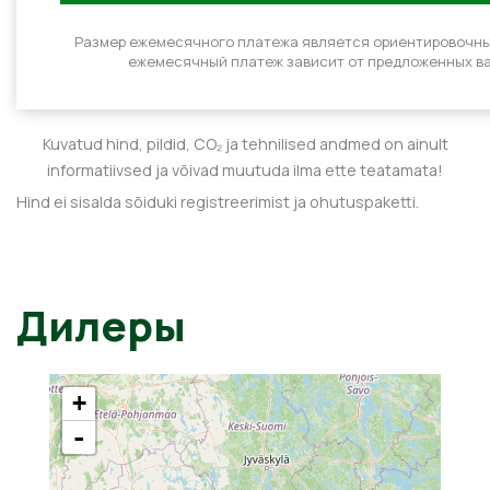
Размер ежемесячного платежа является ориентировочн
ежемесячный платеж зависит от предложенных ва
Kuvatud hind, pildid, CO₂ ja tehnilised andmed on ainult
informatiivsed ja võivad muutuda ilma ette teatamata!
Hind ei sisalda sõiduki registreerimist ja ohutuspaketti.
Дилеры
+
-