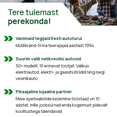
Tere tulemast
perekonda!
Vanimaid tegijaid Eesti autoturul
Mutlibränd-firma teerajajad aastast 1994
Suurim valik nelikveolisi autosid
50+ mudelit, 10 erinevat tootjat. Valikus
elektriautod, elektri- ja gaasihübriidid ning isegi
vesinikauto.
Pikaajaline lojaalne partner
Meie spetsialistide keskmine tööstaaž on 10
aastat, mille jooksul nad enda kogemust pidevalt
koolitustega täiendavad.