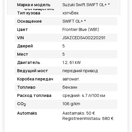
Дополнительное
Подробнее
Марка и модель
Suzuki Swift SWIFT GL+ *
оснащение
Тип кузова
хэтчбек
Оснащение
SWIFT GL+ *
Цвет
Frontier Blue (WB1)
VIN
JSAZCEDS400220291
Дверей
5
Мест
5
Двигатель
1.2, 61 kW
Ведущий мост
передний привод
Коробка передач
автомат.
Топливо
бензин
Расход топлива
средний: 4.7 л/100 км
CO
106 g/km
2
Automaks
Aastamaks: 50 €
Registreerimistasu: 680 €