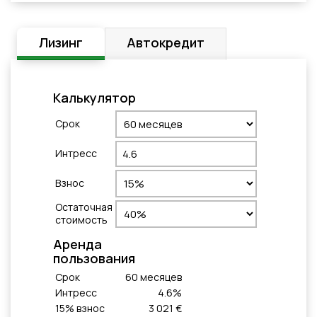
Лизинг
Автокредит
Калькулятор
Cрок
Интресс
Взнос
Остаточная
стоимость
Aренда
пользования
Cрок
60
месяцeв
Интресс
4.6
%
15
% взнос
3 021 €