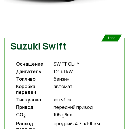
Laos
Suzuki Swift
Оснащение
SWIFT GL+ *
Двигатель
1.2, 61 kW
Топливо
бензин
Коробка
автомат.
передач
Тип кузова
хэтчбек
Привод
передний привод
CO
106 g/km
2
Расход
средний: 4.7 л/100 км