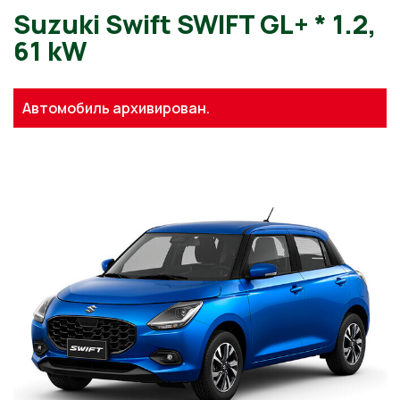
Suzuki Swift SWIFT GL+ * 1.
Автомобиль архивирован.
61 kW