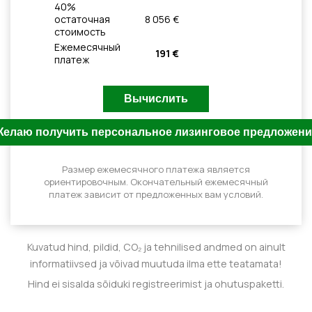
40
%
остаточная
8 056 €
стоимость
Ежемесячный
191 €
платеж
Размер ежемесячного платежа является
ориентировочным. Окончательный ежемесячный
платеж зависит от предложенных вам условий.
Kuvatud hind, pildid, CO₂ ja tehnilised andmed on ainult
informatiivsed ja võivad muutuda ilma ette teatamata!
Hind ei sisalda sõiduki registreerimist ja ohutuspaketti.