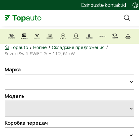
Esinduste kontaktid
/
/
/
Topauto
Новые
Складские предложения
Suzuki Swift SWIFT GL+ * 1.2, 61 kW
Марка
Модель
Коробка передач