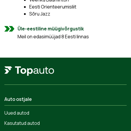
Eesti Orienteerumisliit
Sõru Jazz
Üle-eestiline müügivõrgustik
Meil on edasimüüjad 8 Eesti linnas
Auto ostjale
Uued autod
Kasutatud autod