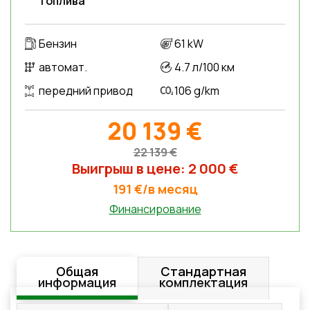
топлива
Бензин
61 kW
автомат.
4.7 л/100 км
передний привод
106 g/km
20 139 €
22 139 €
Выигрыш в цене: 2 000 €
191 €/в месяц
Финансирование
Общая
Стандартная
информация
комплектация