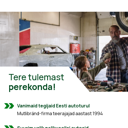
Tere tulemast
perekonda!
Vanimaid tegijaid Eesti autoturul
Mutlibränd-firma teerajajad aastast 1994
Suurim valik nelikveolisi autosid