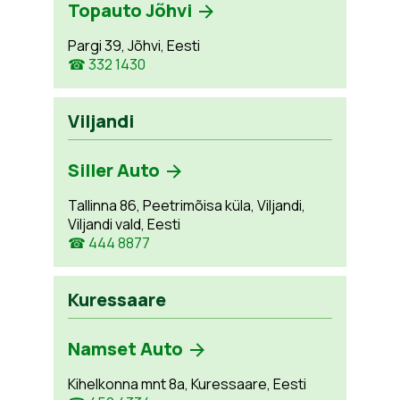
Topauto Jõhvi
Pargi 39, Jõhvi, Eesti
☎ 332 1430
Viljandi
Siller Auto
Tallinna 86, Peetrimõisa küla, Viljandi,
Viljandi vald, Eesti
☎ 444 8877
Kuressaare
Namset Auto
Kihelkonna mnt 8a, Kuressaare, Eesti