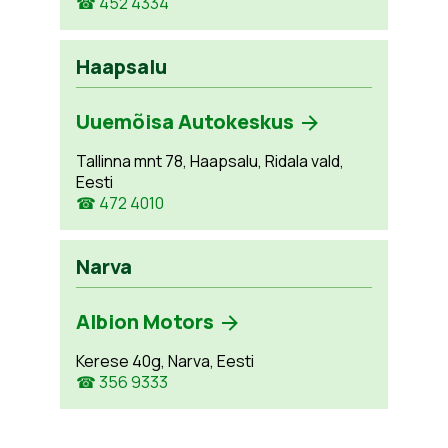
☎ 452 4334
Haapsalu
Uuemõisa Autokeskus
Tallinna mnt 78, Haapsalu, Ridala vald,
Eesti
☎ 472 4010
Narva
Albion Motors
Kerese 40g, Narva, Eesti
☎ 356 9333