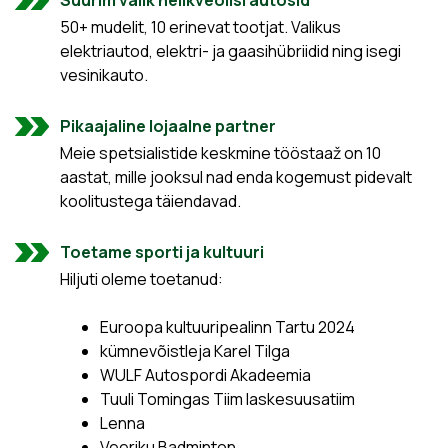
50+ mudelit, 10 erinevat tootjat. Valikus
elektriautod, elektri- ja gaasihübriidid ning isegi
vesinikauto.
Pikaajaline lojaalne partner
Meie spetsialistide keskmine tööstaaž on 10
aastat, mille jooksul nad enda kogemust pidevalt
koolitustega täiendavad.
Toetame sporti ja kultuuri
Hiljuti oleme toetanud:
Euroopa kultuuripealinn Tartu 2024
kümnevõistleja Karel Tilga
WULF Autospordi Akadeemia
Tuuli Tomingas Tiim laskesuusatiim
Lenna
Veeriku Badminton