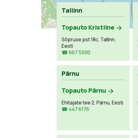
Tallinn
Topauto Kristiine
Sõpruse pst 18c, Tallinn,
Eesti
☎ 667 5500
Pärnu
Topauto Pärnu
Ehitajate tee 2, Pärnu, Eesti
☎ 447 6176