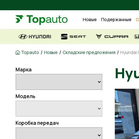
Новые
Подержанные
С
/
/
/
Topauto
Новые
Складские предложения
Hyundai I
Марка
H
Модель
Коробка передач