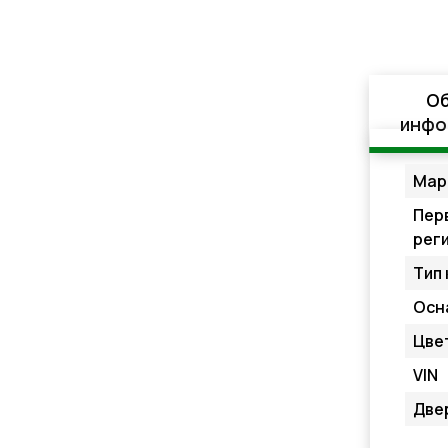
О
инфо
Мар
Пер
рег
Тип 
Осн
Цве
VIN
Две