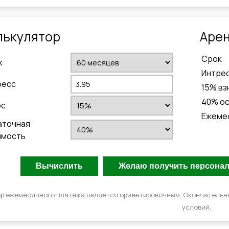
лькулятор
Aрен
Cрок
к
Интре
ресс
15
% вз
40
% о
ос
Ежеме
аточная
имость
р ежемесячного платежа является ориентировочным. Окончательн
условий.