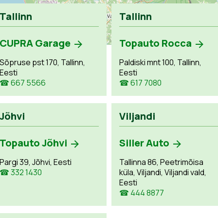
Tallinn
Tallinn
CUPRA Garage
Topauto Rocca
Sõpruse pst 170, Tallinn,
Paldiski mnt 100, Tallinn,
Eesti
Eesti
☎ 667 5566
☎ 617 7080
Jõhvi
Viljandi
Topauto Jõhvi
Siller Auto
Pargi 39, Jõhvi, Eesti
Tallinna 86, Peetrimõisa
☎ 332 1430
küla, Viljandi, Viljandi vald,
Eesti
☎ 444 8877