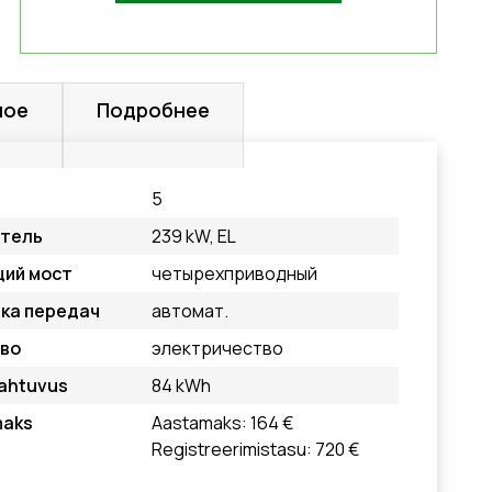
ное
Подробнее
5
атель
239 kW, EL
ий мост
четырехприводный
ка передач
автомат.
во
электричество
ahtuvus
84 kWh
maks
Aastamaks: 164 €
Registreerimistasu: 720 €