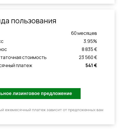
да пользования
60
месяцeв
сс
3.95
%
нос
8 835 €
статочная стоимость
23 560 €
сячный платеж
541 €
ый ежемесячный платеж зависит от предложенных вам