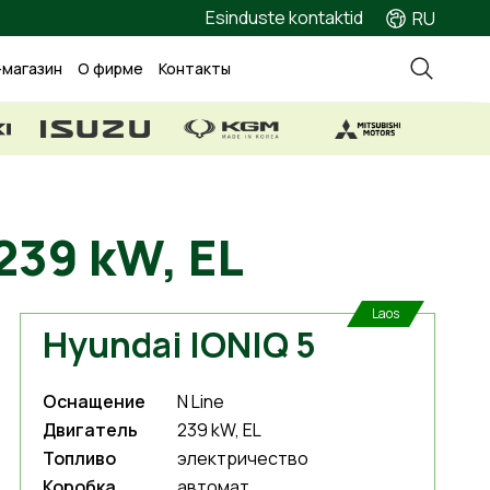
Esinduste kontaktid
RU
-магазин
О фирме
Контакты
ine 239 kW, EL
Laos
Hyundai IONIQ 5
Оснащение
N Line
Двигатель
239 kW, EL
Топливо
электричество
Коробка
автомат.