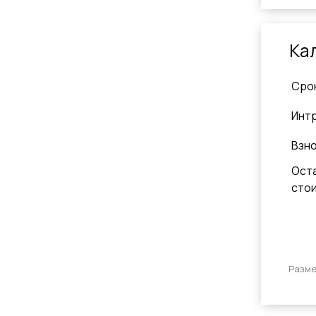
Ка
Cро
Инт
Взн
Ост
сто
Разме