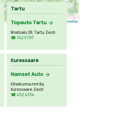
Tartu
Topauto Tartu
Leaflet
| ©
OpenStreetMap
Ilmatsalu 28, Tartu, Eesti
☎ 742 5797
Kuressaare
Namset Auto
Kihelkonna mnt 8a,
Kuressaare, Eesti
☎ 452 4334