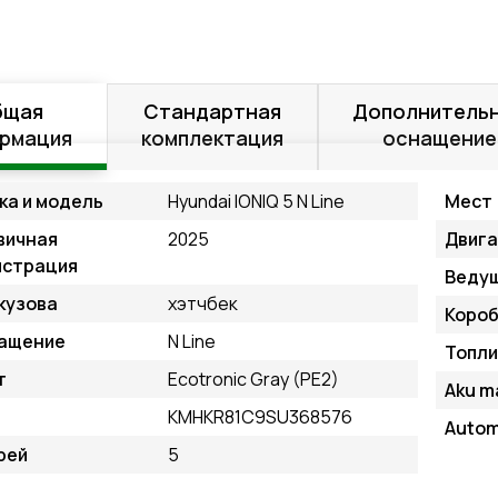
бщая
Стандартная
Дополнитель
рмация
комплектация
оснащение
ка и модель
Hyundai IONIQ 5 N Line
Мест
вичная
2025
Двиг
истрация
Ведущ
кузова
хэтчбек
Короб
ащение
N Line
Топли
т
Ecotronic Gray (PE2)
Aku m
KMHKR81C9SU368576
Auto
рей
5