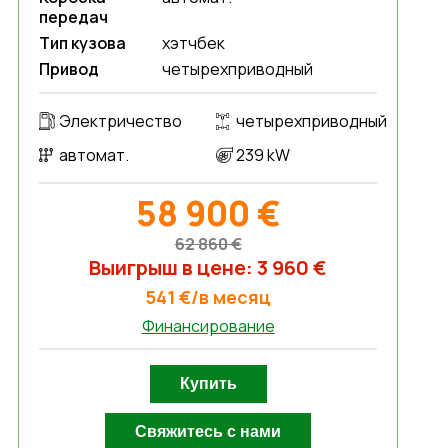
передач
Тип кузова
хэтчбек
Привод
четырехприводный
Электричество
четырехприводный
автомат.
239 kW
58 900 €
62 860 €
Выигрыш в цене: 3 960 €
541 €/в месяц
Финансирование