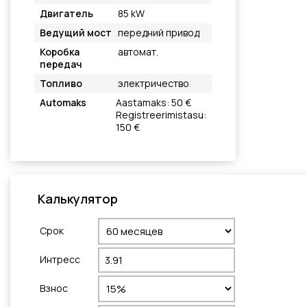
Двигатель
85 kW
Ведущий мост
передний привод
Коробка
автомат.
передач
Топливо
электричество
Automaks
Aastamaks: 50 €
Registreerimistasu:
150 €
Калькулятор
Cрок
Интресс
Взнос