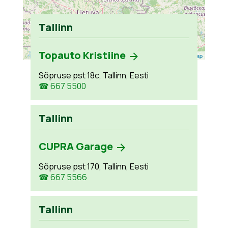
Tallinn
Topauto Kristiine
Leaflet
| ©
OpenStreetMap
Sõpruse pst 18c, Tallinn, Eesti
☎ 667 5500
Tallinn
CUPRA Garage
Sõpruse pst 170, Tallinn, Eesti
☎ 667 5566
Tallinn