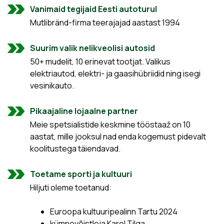
Vanimaid tegijaid Eesti autoturul
Mutlibränd-firma teerajajad aastast 1994
Suurim valik nelikveolisi autosid
50+ mudelit, 10 erinevat tootjat. Valikus
elektriautod, elektri- ja gaasihübriidid ning isegi
vesinikauto.
Pikaajaline lojaalne partner
Meie spetsialistide keskmine tööstaaž on 10
aastat, mille jooksul nad enda kogemust pidevalt
koolitustega täiendavad.
Toetame sporti ja kultuuri
Hiljuti oleme toetanud:
Euroopa kultuuripealinn Tartu 2024
kümnevõistleja Karel Tilga