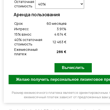
Остаточная
стоимость
Aренда пользования
Cрок
60
месяцeв
Интресс
3.91
%
15
% взнос
4 674 €
40
% остаточная
12 463 €
стоимость
Ежемесячный
286 €
платеж
Размер ежемесячного платежа является ориентировочным.
ежемесячный платеж зависит от предложенных вам у