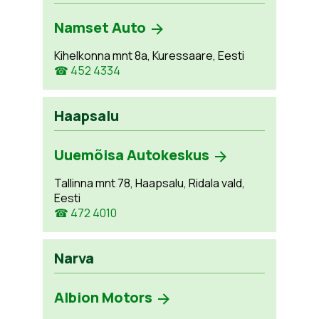
Namset Auto
Kihelkonna mnt 8a, Kuressaare, Eesti
☎ 452 4334
Haapsalu
Uuemõisa Autokeskus
Tallinna mnt 78, Haapsalu, Ridala vald,
Eesti
☎ 472 4010
Narva
Albion Motors