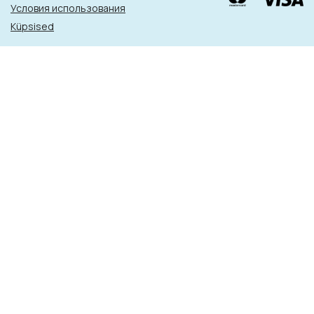
Условия использования
Küpsised