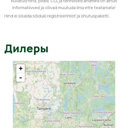
Kuvatud hind, pildid, CO₂ ja tehnilised andmed on ainult
informatiivsed ja võivad muutuda ilma ette teatamata!
Hind ei sisalda sõiduki registreerimist ja ohutuspaketti.
Дилеры
+
-