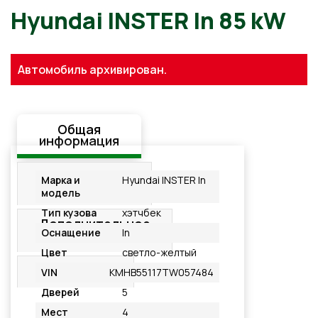
Hyundai INSTER In 85 kW
Автомобиль архивирован.
Общая
информация
Стандартная
Марка и
Hyundai INSTER In
комплектация
модель
Тип кузова
хэтчбек
Дополнительное
Оснащение
In
оснащение
Цвет
светло-желтый
Подробнее
VIN
KMHB55117TW057484
Дверей
5
Мест
4