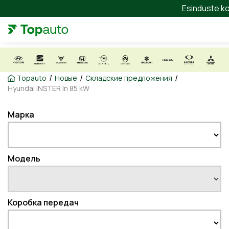
Esinduste ko
/
/
/
Topauto
Новые
Складские предложения
Hyundai INSTER In 85 kW
Марка
Модель
Коробка передач