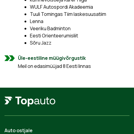
WULF Autospordi Akadeemia
Tuuli Tomingas Tiim laskesuusatiim
Lenna
Veeriku Badminton
Eesti Orienteerumisliit
Sõru Jazz
Üle-eestiline müügivõrgustik
Meil on edasimüüjad 8 Eesti linnas
Auto ostjale