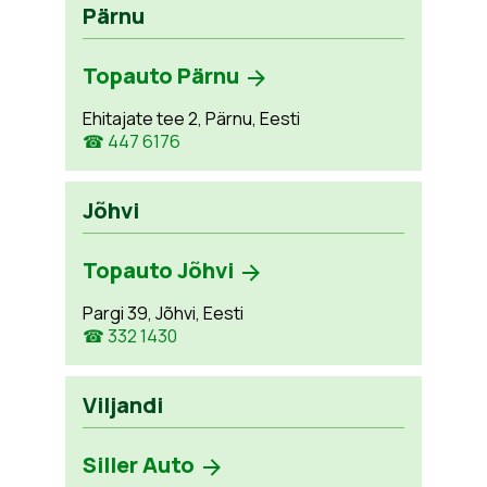
Pärnu
Topauto Pärnu
Ehitajate tee 2, Pärnu, Eesti
☎ 447 6176
Jõhvi
Topauto Jõhvi
Pargi 39, Jõhvi, Eesti
☎ 332 1430
Viljandi
Siller Auto