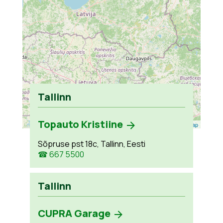
Tallinn
Topauto Kristiine
Leaflet
| ©
OpenStreetMap
Sõpruse pst 18c, Tallinn, Eesti
☎ 667 5500
Tallinn
CUPRA Garage