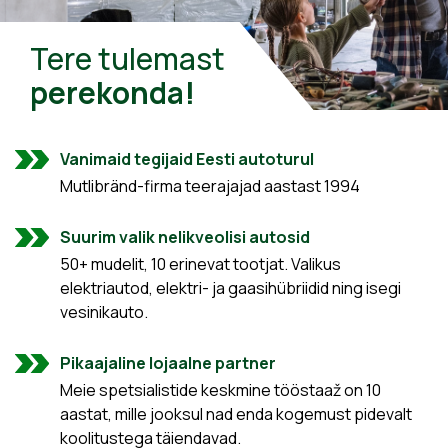
Tere tulemast
perekonda!
Vanimaid tegijaid Eesti autoturul
Mutlibränd-firma teerajajad aastast 1994
Suurim valik nelikveolisi autosid
50+ mudelit, 10 erinevat tootjat. Valikus
elektriautod, elektri- ja gaasihübriidid ning isegi
vesinikauto.
Pikaajaline lojaalne partner
Meie spetsialistide keskmine tööstaaž on 10
aastat, mille jooksul nad enda kogemust pidevalt
koolitustega täiendavad.