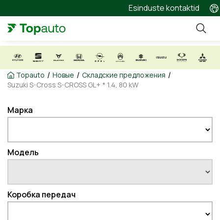
Esinduste kontaktid
/
/
/
Topauto
Новые
Складские предложения
Suzuki S-Cross S-CROSS GL+ * 1.4, 80 kW
Марка
Модель
Коробка передач