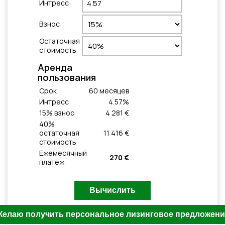
Интресс
Взнос
Остаточная
стоимость
Aренда
пользования
Cрок
60
месяцeв
Интресс
4.57
%
15
% взнос
4 281 €
40
%
остаточная
11 416 €
стоимость
Ежемесячный
270 €
платеж