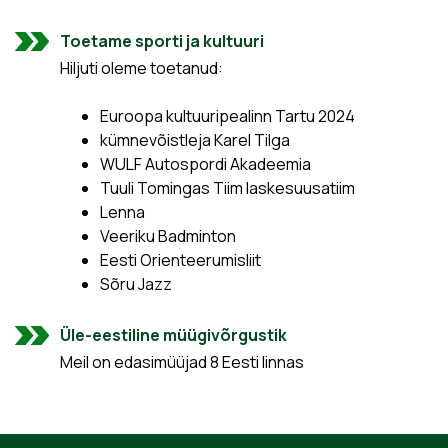
Toetame sporti ja kultuuri
Hiljuti oleme toetanud:
Euroopa kultuuripealinn Tartu 2024
kümnevõistleja Karel Tilga
WULF Autospordi Akadeemia
Tuuli Tomingas Tiim laskesuusatiim
Lenna
Veeriku Badminton
Eesti Orienteerumisliit
Sõru Jazz
Üle-eestiline müügivõrgustik
Meil on edasimüüjad 8 Eesti linnas