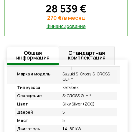
28 539 €
270 €/в месяц
Финансирование
Общая
Стандартная
информация
комплектация
Дополнительное
Подробнее
Марка и модель
Suzuki S-Cross S-CROSS
оснащение
GL+ *
Тип кузова
хэтчбек
Оснащение
S-CROSS GL+ *
Цвет
Silky Silver (ZCC)
Дверей
5
Мест
5
Двигатель
1.4, 80 kW