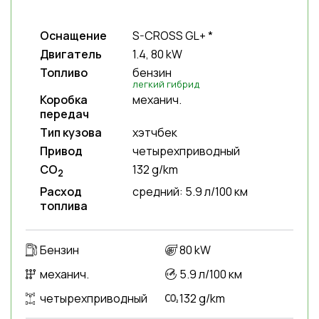
Оснащение
S-CROSS GL+ *
Двигатель
1.4, 80 kW
Топливо
бензин
легкий гибрид
Коробка
механич.
передач
Тип кузова
хэтчбек
Привод
четырехприводный
CO
132 g/km
2
Расход
средний: 5.9 л/100 км
топлива
Бензин
80 kW
механич.
5.9 л/100 км
четырехприводный
132 g/km