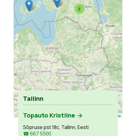
2
Tallinn
Topauto Kristiine
Leaflet
| ©
OpenStreetMap
Sõpruse pst 18c, Tallinn, Eesti
☎ 667 5500