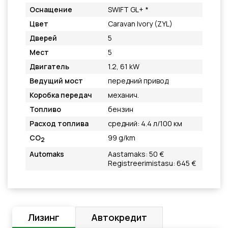
Оснащение
SWIFT GL+ *
Цвет
Caravan Ivory (ZYL)
Дверей
5
Мест
5
Двигатель
1.2, 61 kW
Ведущий мост
передний привод
Коробка передач
механич.
Топливо
бензин
Расход топлива
средний: 4.4 л/100 км
CO
99 g/km
2
Automaks
Aastamaks: 50 €
Registreerimistasu: 645 €
Лизинг
Автокредит