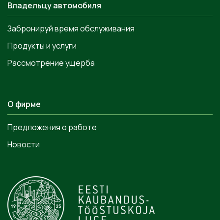
Владельцу автомобиля
Забронируй время обслуживания
Продукты и услуги
Рассмотрение ущерба
О фирме
Предложения о работе
Новости