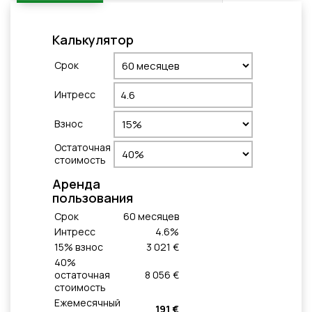
Калькулятор
Cрок
Интресс
Взнос
Остаточная
стоимость
Aренда
пользования
Cрок
60
месяцeв
Интресс
4.6
%
15
% взнос
3 021 €
40
%
остаточная
8 056 €
стоимость
Ежемесячный
191 €