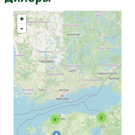
+
-
2
4