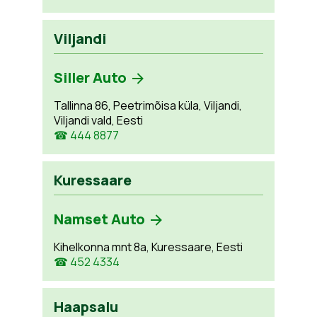
Viljandi
Siller Auto
Tallinna 86, Peetrimõisa küla, Viljandi,
Viljandi vald, Eesti
☎ 444 8877
Kuressaare
Namset Auto
Kihelkonna mnt 8a, Kuressaare, Eesti
☎ 452 4334
Haapsalu