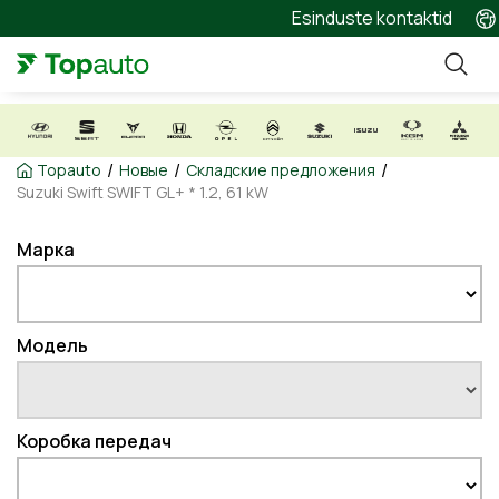
Esinduste kontaktid
/
/
/
Topauto
Новые
Складские предложения
Suzuki Swift SWIFT GL+ * 1.2, 61 kW
Марка
Модель
Коробка передач