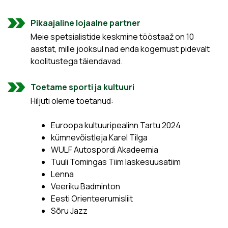
Pikaajaline lojaalne partner
Meie spetsialistide keskmine tööstaaž on 10
aastat, mille jooksul nad enda kogemust pidevalt
koolitustega täiendavad.
Toetame sporti ja kultuuri
Hiljuti oleme toetanud:
Euroopa kultuuripealinn Tartu 2024
kümnevõistleja Karel Tilga
WULF Autospordi Akadeemia
Tuuli Tomingas Tiim laskesuusatiim
Lenna
Veeriku Badminton
Eesti Orienteerumisliit
Sõru Jazz