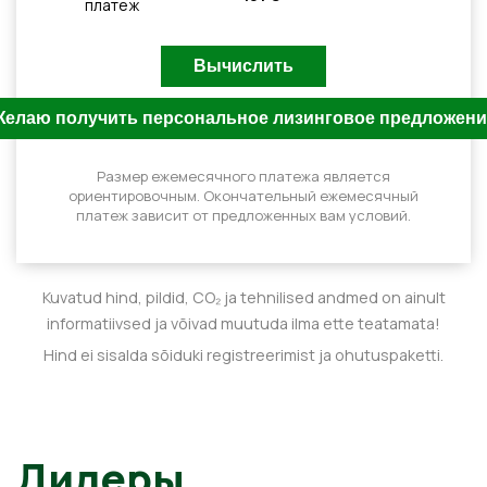
платеж
Размер ежемесячного платежа является
ориентировочным. Окончательный ежемесячный
платеж зависит от предложенных вам условий.
Kuvatud hind, pildid, CO₂ ja tehnilised andmed on ainult
informatiivsed ja võivad muutuda ilma ette teatamata!
Hind ei sisalda sõiduki registreerimist ja ohutuspaketti.
Дилеры