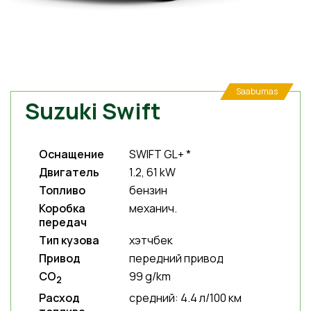
Saabumas
Suzuki Swift
Оснащение
SWIFT GL+ *
Двигатель
1.2, 61 kW
Топливо
бензин
Коробка
механич.
передач
Тип кузова
хэтчбек
Привод
передний привод
CO
99 g/km
2
Расход
средний: 4.4 л/100 км