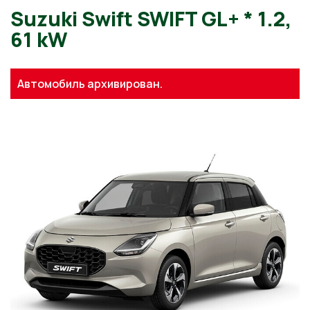
Suzuki Swift SWIFT GL+ * 1.
Автомобиль архивирован.
61 kW