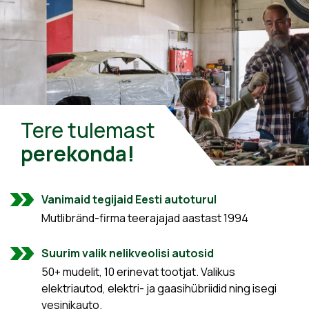
Tere tulemast
perekonda!
Vanimaid tegijaid Eesti autoturul
Mutlibränd-firma teerajajad aastast 1994
Suurim valik nelikveolisi autosid
50+ mudelit, 10 erinevat tootjat. Valikus
elektriautod, elektri- ja gaasihübriidid ning isegi
vesinikauto.