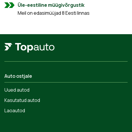
Üle-eestiline müügivõrgustik
Meil on edasimüüjad 8 Eesti linnas
Auto ostjale
Uued autod
Kasutatud autod
Laoautod