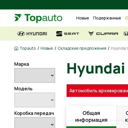
Новые
Подержанные
С
/
/
/
Topauto
Новые
Складские предложения
Hyundai 
Hyundai 
Марка
Модель
Автомобиль архивирован
Общая
Коробка передач
информация