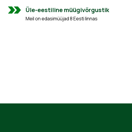
Üle-eestiline müügivõrgustik
Meil on edasimüüjad 8 Eesti linnas