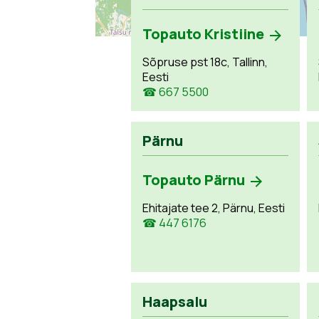
Topauto Kristiine
Sõpruse pst 18c, Tallinn,
Eesti
☎ 667 5500
Pärnu
Topauto Pärnu
Ehitajate tee 2, Pärnu, Eesti
☎ 447 6176
Haapsalu