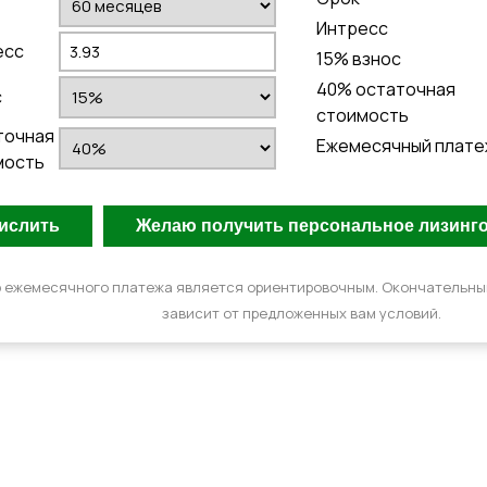
Интресс
есс
15
% взнос
40
% остаточная
с
стоимость
точная
Ежемесячный плате
мость
 ежемесячного платежа является ориентировочным. Окончательн
зависит от предложенных вам условий.