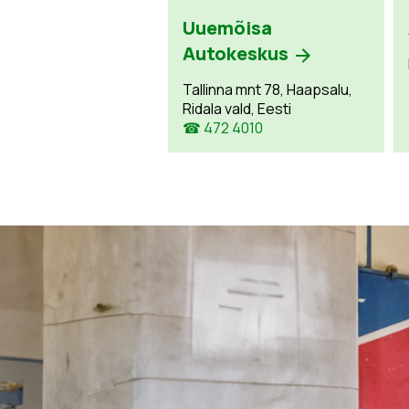
Uuemõisa
Autokeskus
Tallinna mnt 78, Haapsalu,
Ridala vald, Eesti
☎ 472 4010