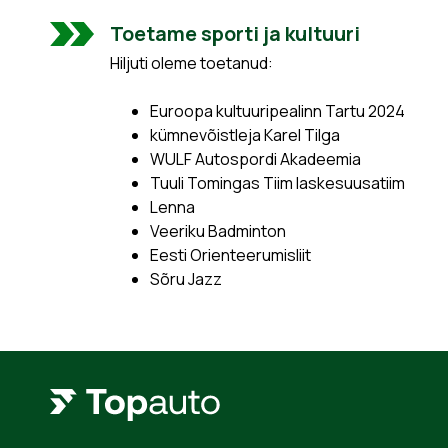
Toetame sporti ja kultuuri
Hiljuti oleme toetanud:
Euroopa kultuuripealinn Tartu 2024
kümnevõistleja Karel Tilga
WULF Autospordi Akadeemia
Tuuli Tomingas Tiim laskesuusatiim
Lenna
Veeriku Badminton
Eesti Orienteerumisliit
Sõru Jazz