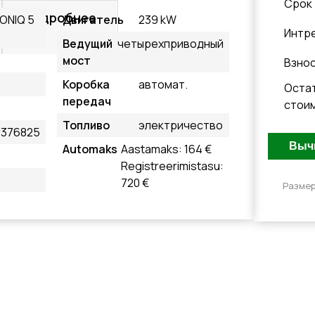
Cрок
Подробнее
IONIQ 5
Двигатель
239 kW
Интр
Ведущий
четырехприводный
мост
Взно
Коробка
автомат.
Оста
передач
стои
й
Топливо
электричество
376825
Automaks
Aastamaks: 164 €
Registreerimistasu:
720 €
Размер