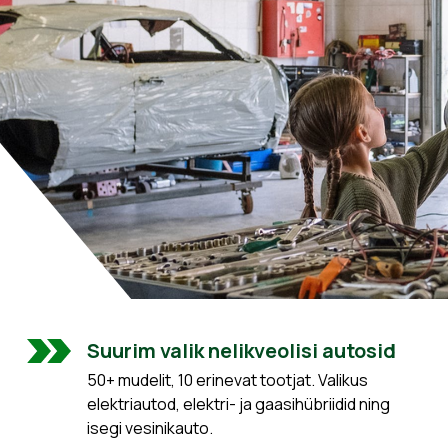
Suurim valik nelikveolisi autosid
50+ mudelit, 10 erinevat tootjat. Valikus
elektriautod, elektri- ja gaasihübriidid ning
isegi vesinikauto.