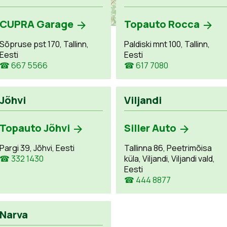
CUPRA Garage
Topauto Rocca
Sõpruse pst 170, Tallinn,
Paldiski mnt 100, Tallinn,
Eesti
Eesti
☎ 667 5566
☎ 617 7080
Jõhvi
Viljandi
Topauto Jõhvi
Siller Auto
Pargi 39, Jõhvi, Eesti
Tallinna 86, Peetrimõisa
☎ 332 1430
küla, Viljandi, Viljandi vald,
Eesti
☎ 444 8877
Narva