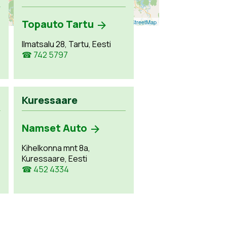
Topauto Tartu
Leaflet
| ©
OpenStreetMap
Ilmatsalu 28, Tartu, Eesti
☎ 742 5797
Kuressaare
Namset Auto
Kihelkonna mnt 8a,
Kuressaare, Eesti
☎ 452 4334