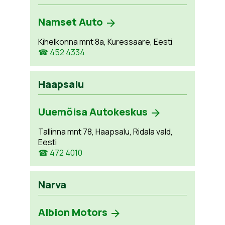
Namset Auto
Kihelkonna mnt 8a, Kuressaare, Eesti
☎ 452 4334
Haapsalu
Uuemõisa Autokeskus
Tallinna mnt 78, Haapsalu, Ridala vald,
Eesti
☎ 472 4010
Narva
Albion Motors