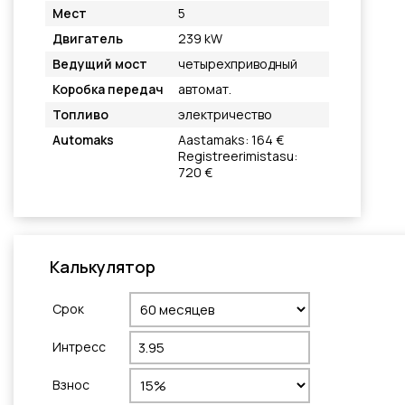
Мест
5
Двигатель
239 kW
Ведущий мост
четырехприводный
Коробка передач
автомат.
Топливо
электричество
Automaks
Aastamaks: 164 €
Registreerimistasu:
720 €
Калькулятор
Cрок
Интресс
Взнос