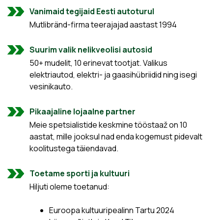
Vanimaid tegijaid Eesti autoturul
Mutlibränd-firma teerajajad aastast 1994
Suurim valik nelikveolisi autosid
50+ mudelit, 10 erinevat tootjat. Valikus
elektriautod, elektri- ja gaasihübriidid ning isegi
vesinikauto.
Pikaajaline lojaalne partner
Meie spetsialistide keskmine tööstaaž on 10
aastat, mille jooksul nad enda kogemust pidevalt
koolitustega täiendavad.
Toetame sporti ja kultuuri
Hiljuti oleme toetanud:
Euroopa kultuuripealinn Tartu 2024