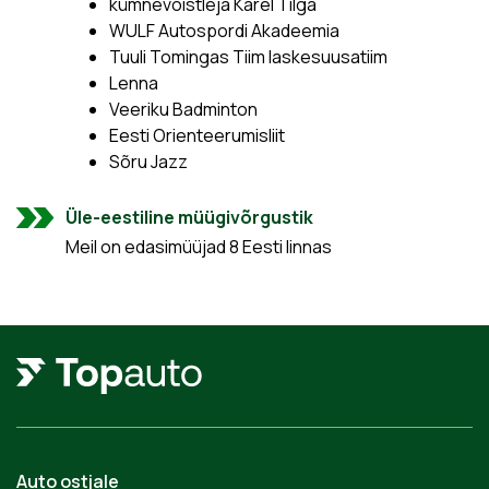
kümnevõistleja Karel Tilga
WULF Autospordi Akadeemia
Tuuli Tomingas Tiim laskesuusatiim
Lenna
Veeriku Badminton
Eesti Orienteerumisliit
Sõru Jazz
Üle-eestiline müügivõrgustik
Meil on edasimüüjad 8 Eesti linnas
Auto ostjale