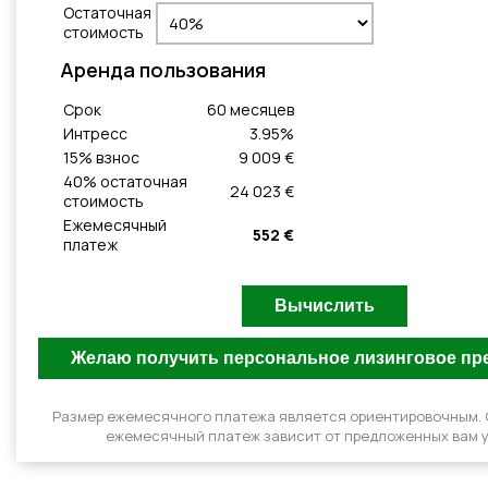
Остаточная
стоимость
Aренда пользования
Cрок
60
месяцeв
Интресс
3.95
%
15
% взнос
9 009 €
40
% остаточная
24 023 €
стоимость
Ежемесячный
552 €
платеж
Размер ежемесячного платежа является ориентировочным.
ежемесячный платеж зависит от предложенных вам у