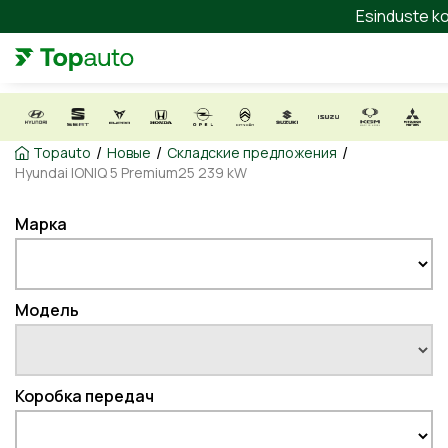
Esinduste ko
/
/
/
Topauto
Новые
Складские предложения
Hyundai IONIQ 5 Premium25 239 kW
Марка
Модель
Коробка передач