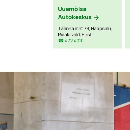
Uuemõisa
Autokeskus
Tallinna mnt 78, Haapsalu,
Ridala vald, Eesti
☎ 472 4010