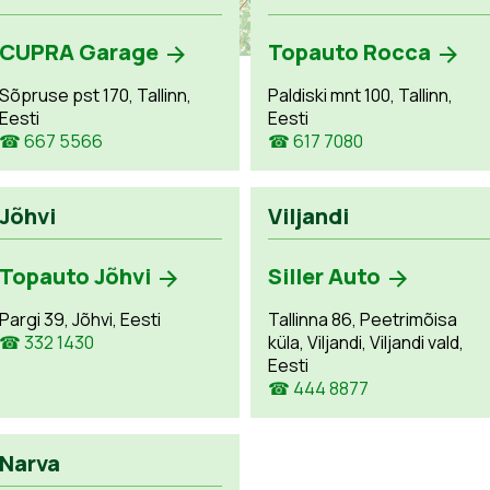
CUPRA Garage
Topauto Rocca
Sõpruse pst 170, Tallinn,
Paldiski mnt 100, Tallinn,
Eesti
Eesti
☎ 667 5566
☎ 617 7080
Jõhvi
Viljandi
Topauto Jõhvi
Siller Auto
Pargi 39, Jõhvi, Eesti
Tallinna 86, Peetrimõisa
☎ 332 1430
küla, Viljandi, Viljandi vald,
Eesti
☎ 444 8877
Narva