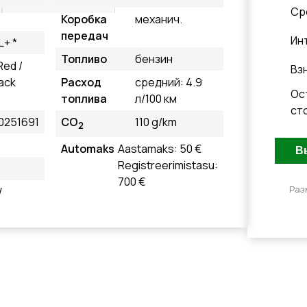
Cр
Коробка
механич.
передач
Ин
L+ *
Топливо
бензин
Red /
Вз
ack
Расход
средний: 4.9
Ос
топлива
л/100 км
ст
0251691
CO
110 g/km
2
Automaks
Aastamaks: 50 €
Registreerimistasu:
700 €
Раз
W