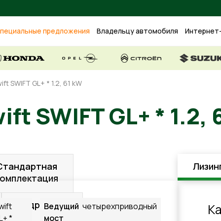
пециальные предложения
Владельцу автомобиля
Интернет
ift SWIFT GL+ * 1.2, 61 kW
Swift SWIFT GL+ * 1
Стандартная
Лизин
комплектация
Подробнее
wift
Ведущий
четырехприводный
К
L+ *
мост