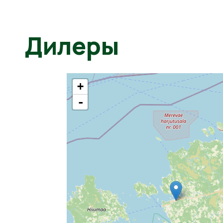
Дилеры
+
-