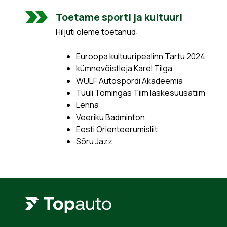
Toetame sporti ja kultuuri
Hiljuti oleme toetanud:
Euroopa kultuuripealinn Tartu 2024
kümnevõistleja Karel Tilga
WULF Autospordi Akadeemia
Tuuli Tomingas Tiim laskesuusatiim
Lenna
Veeriku Badminton
Eesti Orienteerumisliit
Sõru Jazz