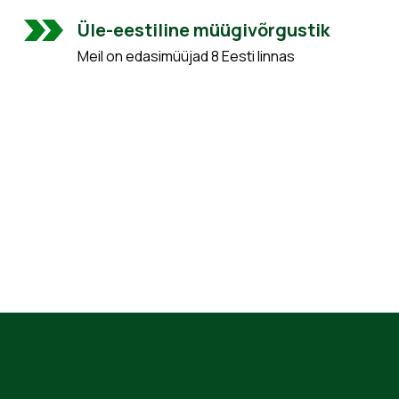
Üle-eestiline müügivõrgustik
Meil on edasimüüjad 8 Eesti linnas