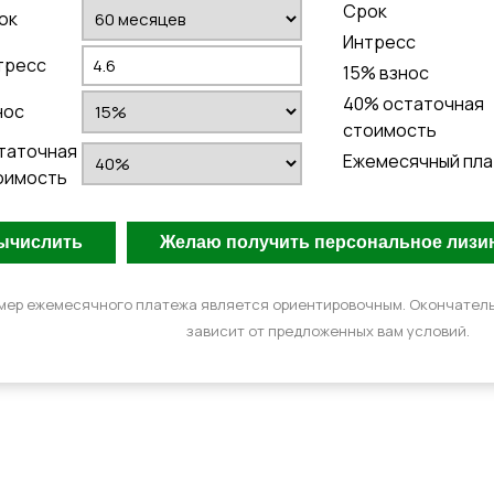
Cрок
ок
Интресс
тресс
15
% взнос
40
% остаточная
нос
стоимость
таточная
Ежемесячный пл
оимость
мер ежемесячного платежа является ориентировочным. Окончател
зависит от предложенных вам условий.