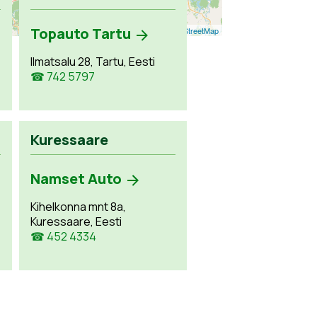
Topauto Tartu
Leaflet
| ©
OpenStreetMap
Ilmatsalu 28, Tartu, Eesti
☎ 742 5797
Kuressaare
Namset Auto
Kihelkonna mnt 8a,
Kuressaare, Eesti
☎ 452 4334