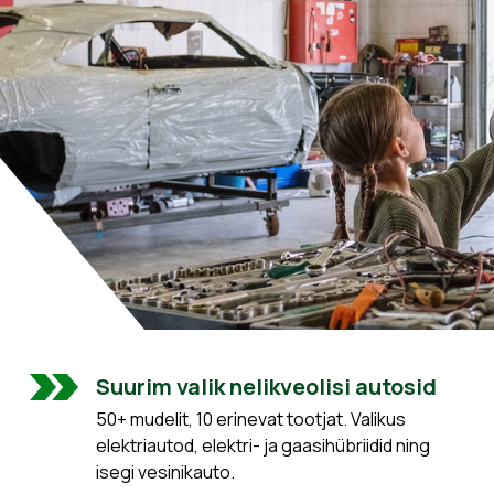
Suurim valik nelikveolisi autosid
50+ mudelit, 10 erinevat tootjat. Valikus
elektriautod, elektri- ja gaasihübriidid ning
isegi vesinikauto.