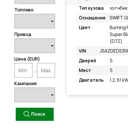
Тип кузова
хэтчбек
Топливо
Оснащение
SWIFT G
Цвет
Burning 
Привод
Super Bl
(D7Z)
VIN
JSAZDEDS30
Цена (EUR)
Дверей
5
...
Мест
5
Двигатель
1.2, 61 k
Кампания