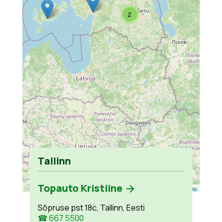
2
Tallinn
Topauto Kristiine
Leaflet
| ©
OpenStreetMap
Sõpruse pst 18c, Tallinn, Eesti
☎ 667 5500