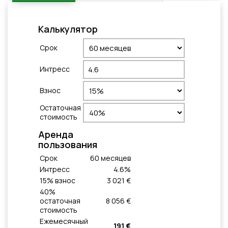
Калькулятор
Cрок
Интресс
Взнос
Остаточная
стоимость
Aренда
пользования
Cрок
60
месяцeв
Интресс
4.6
%
15
% взнос
3 021 €
40
%
остаточная
8 056 €
стоимость
Ежемесячный
191 €