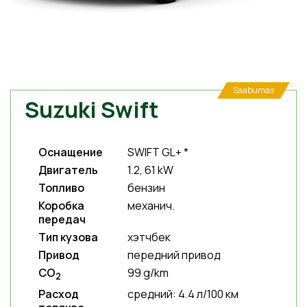
Saabumas
Suzuki Swift
Оснащение
SWIFT GL+ *
Двигатель
1.2, 61 kW
Топливо
бензин
Коробка
механич.
передач
Тип кузова
хэтчбек
Привод
передний привод
CO
99 g/km
2
Расход
средний: 4.4 л/100 км