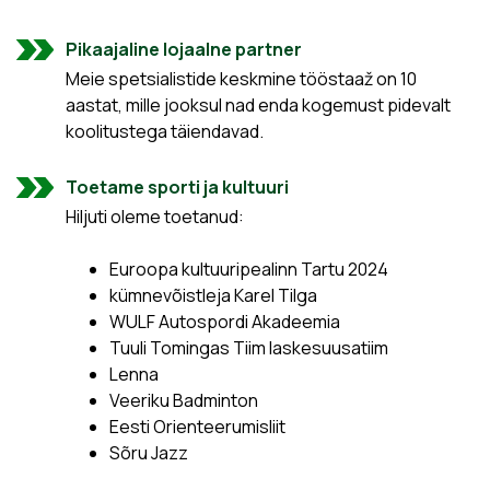
Pikaajaline lojaalne partner
Meie spetsialistide keskmine tööstaaž on 10
aastat, mille jooksul nad enda kogemust pidevalt
koolitustega täiendavad.
Toetame sporti ja kultuuri
Hiljuti oleme toetanud:
Euroopa kultuuripealinn Tartu 2024
kümnevõistleja Karel Tilga
WULF Autospordi Akadeemia
Tuuli Tomingas Tiim laskesuusatiim
Lenna
Veeriku Badminton
Eesti Orienteerumisliit
Sõru Jazz