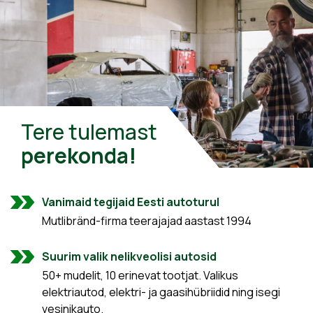
Tere tulemast
perekonda!
Vanimaid tegijaid Eesti autoturul
Mutlibränd-firma teerajajad aastast 1994
Suurim valik nelikveolisi autosid
50+ mudelit, 10 erinevat tootjat. Valikus
elektriautod, elektri- ja gaasihübriidid ning isegi
vesinikauto.