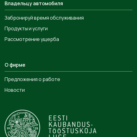
Владельцу автомобиля
Забронируй время обслуживания
Продукты и услуги
Рассмотрение ущерба
О фирме
Предложения о работе
Новости