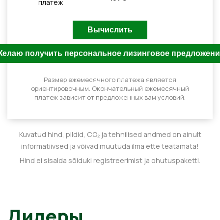
платеж
Размер ежемесячного платежа является
ориентировочным. Окончательный ежемесячный
платеж зависит от предложенных вам условий.
Kuvatud hind, pildid, CO₂ ja tehnilised andmed on ainult
informatiivsed ja võivad muutuda ilma ette teatamata!
Hind ei sisalda sõiduki registreerimist ja ohutuspaketti.
Дилеры