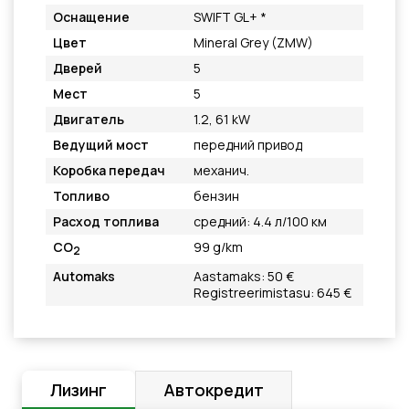
Оснащение
SWIFT GL+ *
Цвет
Mineral Grey (ZMW)
Дверей
5
Мест
5
Двигатель
1.2, 61 kW
Ведущий мост
передний привод
Коробка передач
механич.
Топливо
бензин
Расход топлива
средний: 4.4 л/100 км
CO
99 g/km
2
Automaks
Aastamaks: 50 €
Registreerimistasu: 645 €
Лизинг
Автокредит