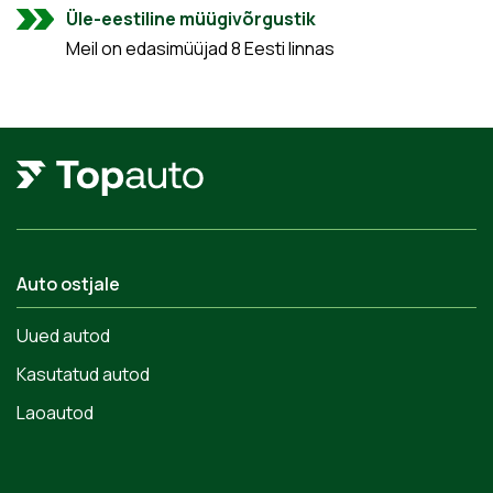
Üle-eestiline müügivõrgustik
Meil on edasimüüjad 8 Eesti linnas
Auto ostjale
Uued autod
Kasutatud autod
Laoautod