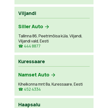
Viljandi
Siller Auto
Tallinna 86, Peetrimõisa küla, Viljandi,
Viljandi vald, Eesti
☎ 444 8877
Kuressaare
Namset Auto
Kihelkonna mnt 8a, Kuressaare, Eesti
☎ 452 4334
Haapsalu