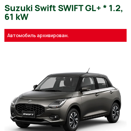
Suzuki Swift SWIFT GL+ * 1.
Автомобиль архивирован.
61 kW