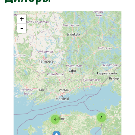
+
-
2
4