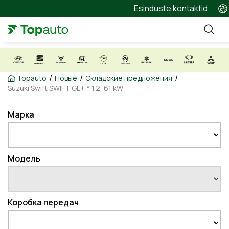
Esinduste kontaktid
/
/
/
Topauto
Новые
Складские предложения
Suzuki Swift SWIFT GL+ * 1.2, 61 kW
Марка
Модель
Коробка передач