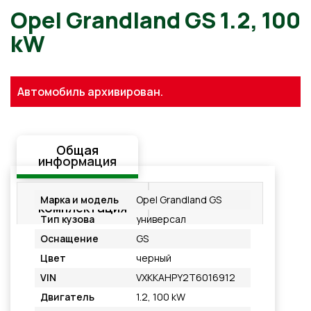
Opel Grandland GS 1.2, 100
kW
Автомобиль архивирован.
Общая
информация
Стандартная
Подробнее
Марка и модель
Opel Grandland GS
комплектация
Тип кузова
универсал
Оснащение
GS
Цвет
черный
VIN
VXKKAHPY2T6016912
Двигатель
1.2, 100 kW