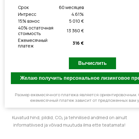
Cрок
60
месяцeв
Интресс
4.61
%
15
% взнос
5 010 €
40
% остаточная
13 360 €
стоимость
Ежемесячный
316 €
платеж
Размер ежемесячного платежа является ориентировочным.
ежемесячный платеж зависит от предложенных вам у
Kuvatud hind, pildid, CO₂ ja tehnilised andmed on ainult
informatiivsed ja võivad muutuda ilma ette teatamata!