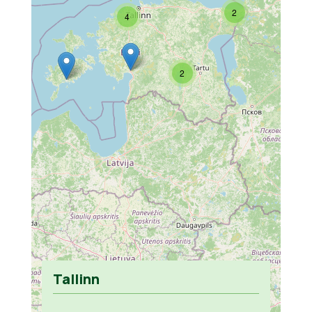
2
4
2
Tallinn