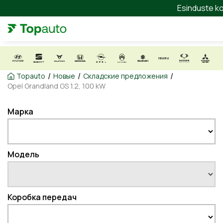
Esinduste ko
/
/
/
Topauto
Новые
Складские предложения
Opel Grandland GS 1.2, 100 kW
Марка
Модель
Коробка передач