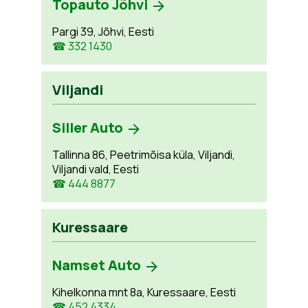
Topauto Jõhvi
Pargi 39, Jõhvi, Eesti
☎ 332 1430
Viljandi
Siller Auto
Tallinna 86, Peetrimõisa küla, Viljandi,
Viljandi vald, Eesti
☎ 444 8877
Kuressaare
Namset Auto
Kihelkonna mnt 8a, Kuressaare, Eesti
☎ 452 4334