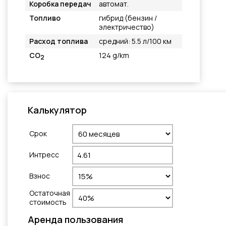
Коробка передач
автомат.
Топливо
гибрид (бензин /
электричество)
Расход топлива
средний: 5.5 л/100 км
CO
124 g/km
2
Калькулятор
Cрок
Интресс
Взнос
Остаточная
стоимость
Aренда пользования