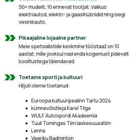
50+ mudelit, 10 erinevat tootjat. Valikus
elektriautod, elektri- ja gaasihübriidid ning isegi
vesinikauto.
Pikaajaline lojaalne partner
Meie spetsialistide keskmine tööstaaž on 10
aastat, mille jooksul nad enda kogemust pidevalt
koolitustega täiendavad.
Toetame sporti ja kultuuri
Hiljuti oleme toetanud:
Euroopa kultuuripealinn Tartu 2024
kümnevõistleja Karel Tilga
WULF Autospordi Akadeemia
Tuuli Tomingas Tiim laskesuusatiim
Lenna
Veeriku Badminton