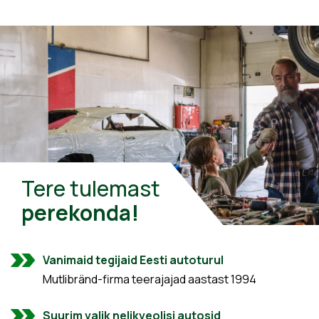
Tere tulemast
perekonda!
Vanimaid tegijaid Eesti autoturul
Mutlibränd-firma teerajajad aastast 1994
Suurim valik nelikveolisi autosid