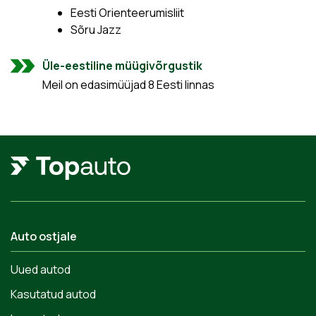
Eesti Orienteerumisliit
Sõru Jazz
Üle-eestiline müügivõrgustik
Meil on edasimüüjad 8 Eesti linnas
Auto ostjale
Uued autod
Kasutatud autod