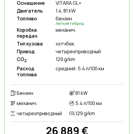
Оснащение
VITARA GL+
Двигатель
1.4, 81 kW
Топливо
бензин
легкий гибрид
Коробка
механич.
передач
Тип кузова
хэтчбек
Привод
четырехприводный
CO
129 g/km
2
Расход
средний: 5.4 л/100 км
топлива
Бензин
81 kW
механич.
5.4 л/100 км
четырехприводный
129 g/km
26 889 €