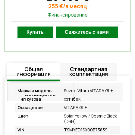
255 €/в месяц
Финансирование
Общая
Стандартная
информация
комплектация
Дополнительное
Подробнее
Марка и модель
Suzuki Vitara VITARA GL+
оснащение
Тип кузова
хэтчбек
Оснащение
VITARA GL+
Цвет
Solar Yellow / Cosmic Black
(DBH)
VIN
TSMYED1SX00E73839