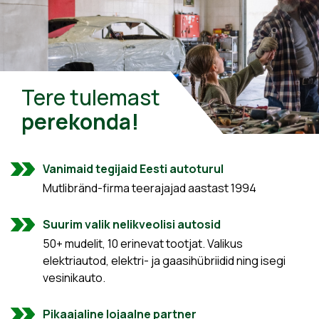
Tere tulemast
perekonda!
Vanimaid tegijaid Eesti autoturul
Mutlibränd-firma teerajajad aastast 1994
Suurim valik nelikveolisi autosid
50+ mudelit, 10 erinevat tootjat. Valikus
elektriautod, elektri- ja gaasihübriidid ning isegi
vesinikauto.
Pikaajaline lojaalne partner