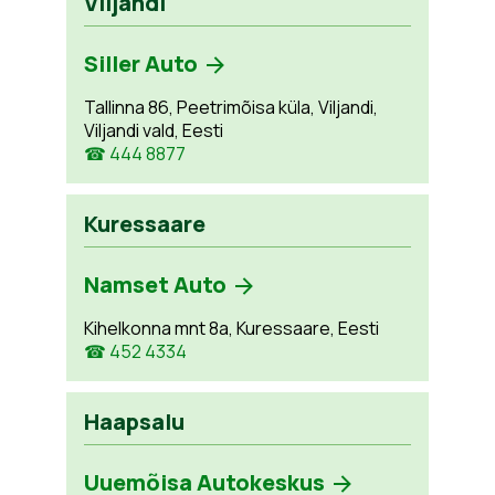
Viljandi
Siller Auto
Tallinna 86, Peetrimõisa küla, Viljandi,
Viljandi vald, Eesti
☎ 444 8877
Kuressaare
Namset Auto
Kihelkonna mnt 8a, Kuressaare, Eesti
☎ 452 4334
Haapsalu
Uuemõisa Autokeskus