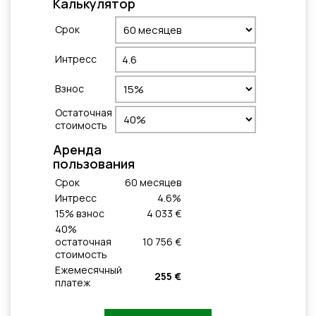
Калькулятор
Cрок
Интресс
Взнос
Остаточная
стоимость
Aренда
пользования
Cрок
60
месяцeв
Интресс
4.6
%
15
% взнос
4 033 €
40
%
остаточная
10 756 €
стоимость
Ежемесячный
255 €
платеж