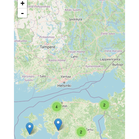
+
-
2
4
2