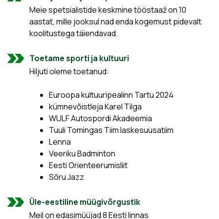
Meie spetsialistide keskmine tööstaaž on 10
aastat, mille jooksul nad enda kogemust pidevalt
koolitustega täiendavad.
Toetame sporti ja kultuuri
Hiljuti oleme toetanud:
Euroopa kultuuripealinn Tartu 2024
kümnevõistleja Karel Tilga
WULF Autospordi Akadeemia
Tuuli Tomingas Tiim laskesuusatiim
Lenna
Veeriku Badminton
Eesti Orienteerumisliit
Sõru Jazz
Üle-eestiline müügivõrgustik
Meil on edasimüüjad 8 Eesti linnas