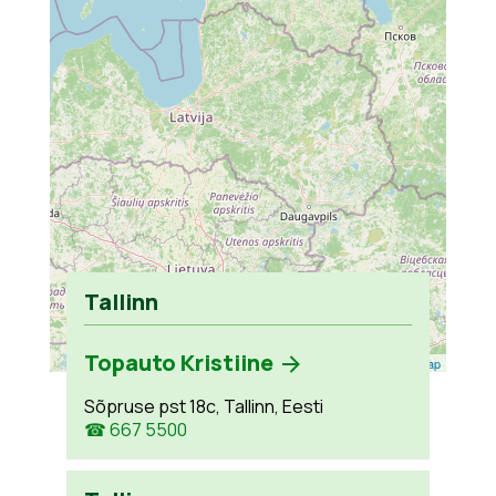
Tallinn
Topauto Kristiine
Leaflet
| ©
OpenStreetMap
Sõpruse pst 18c, Tallinn, Eesti
☎ 667 5500