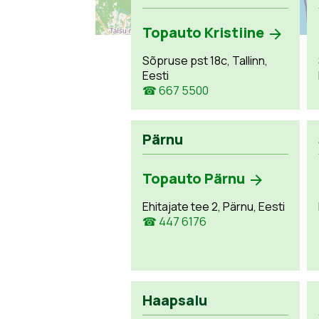
Topauto Kristiine
Sõpruse pst 18c, Tallinn,
Eesti
☎ 667 5500
Pärnu
Topauto Pärnu
Ehitajate tee 2, Pärnu, Eesti
☎ 447 6176
Haapsalu