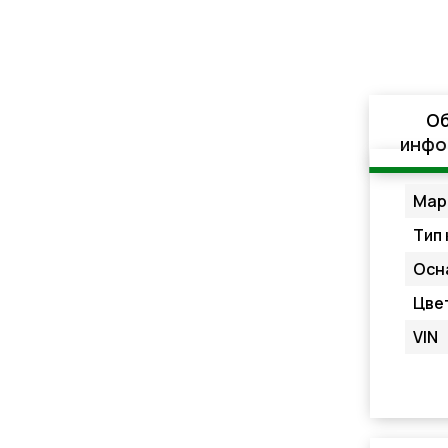
О
инфо
Мар
Тип 
Осн
Цве
VIN