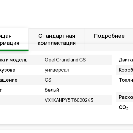
бщая
Стандартная
Подробнее
рмация
комплектация
ка и модель
Opel Grandland GS
Двиг
кузова
универсал
Короб
ащение
GS
Топли
т
белый
Расхо
VXKKAHPY5T6020243
CO
2