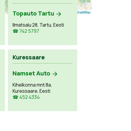
Topauto Tartu
Leaflet
| ©
OpenStreetMap
Ilmatsalu 28, Tartu, Eesti
☎ 742 5797
Kuressaare
Namset Auto
Kihelkonna mnt 8a,
Kuressaare, Eesti
☎ 452 4334