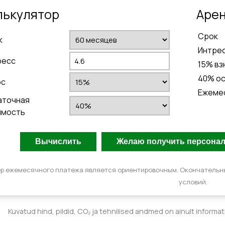
лькулятор
Aрен
Cрок
к
Интре
ресс
15
% вз
40
% о
ос
Ежеме
аточная
имость
р ежемесячного платежа является ориентировочным. Окончательн
условий.
Kuvatud hind, pildid, CO₂ ja tehnilised andmed on ainult informa