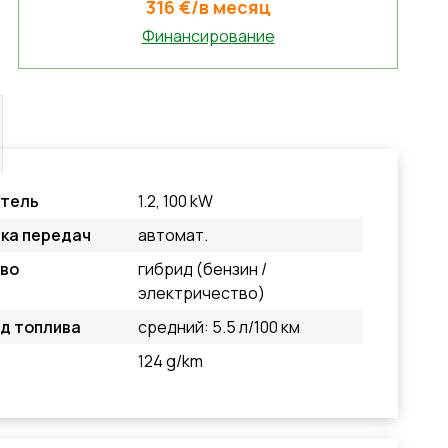
316 €/в месяц
Финансирование
атель
1.2, 100 kW
ка передач
автомат.
во
гибрид (бензин /
электричество)
д топлива
средний: 5.5 л/100 км
124 g/km