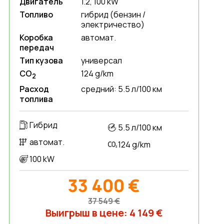
Двигатель
1.2, 100 kW
Топливо
гибрид (бензин /
электричество)
Коробка
автомат.
передач
Тип кузова
универсал
CO
124 g/km
2
Расход
средний: 5.5 л/100 км
топлива
Гибрид
5.5 л/100 км
автомат.
124 g/km
100 kW
33 400 €
37 549 €
Выигрыш в цене: 4 149 €