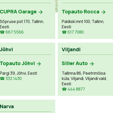
CUPRA Garage
Topauto Rocca
Sõpruse pst 170, Tallinn,
Paldiski mnt 100, Tallinn,
Eesti
Eesti
☎ 667 5566
☎ 617 7080
Jõhvi
Viljandi
Topauto Jõhvi
Siller Auto
Pargi 39, Jõhvi, Eesti
Tallinna 86, Peetrimõisa
☎ 332 1430
küla, Viljandi, Viljandi vald,
Eesti
☎ 444 8877
Narva