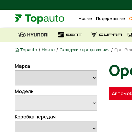
Новые
Подержанные
С
/
/
/
Topauto
Новые
Складские предложения
Opel Gra
Ope
Марка
Модель
Автомоб
Коробка передач