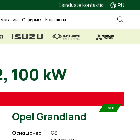
Esinduste kontaktid
RU
-магазин
О фирме
Контакты
2, 100 kW
Laos
Opel Grandland
Оснащение
GS