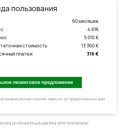
да пользования
60
месяцeв
сс
4.6
%
нос
5 010 €
статочная стоимость
13 360 €
сячный платеж
316 €
ый ежемесячный платеж зависит от предложенных вам
tiivsed ja võivad muutuda ilma ette teatamata!