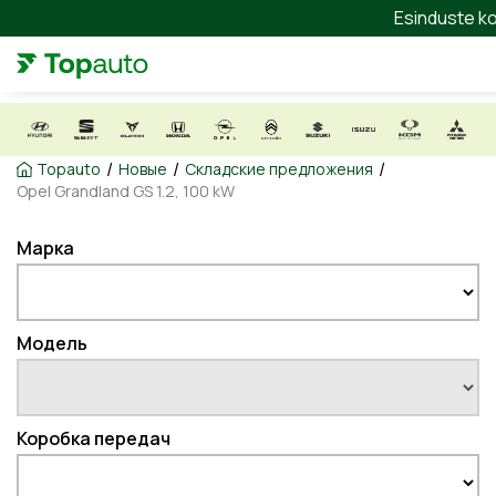
Esinduste ko
/
/
/
Topauto
Новые
Складские предложения
Opel Grandland GS 1.2, 100 kW
Марка
Модель
Коробка передач