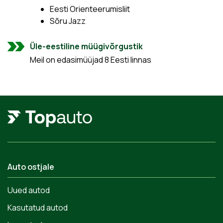
Eesti Orienteerumisliit
Sõru Jazz
Üle-eestiline müügivõrgustik
Meil on edasimüüjad 8 Eesti linnas
Auto ostjale
Uued autod
Kasutatud autod