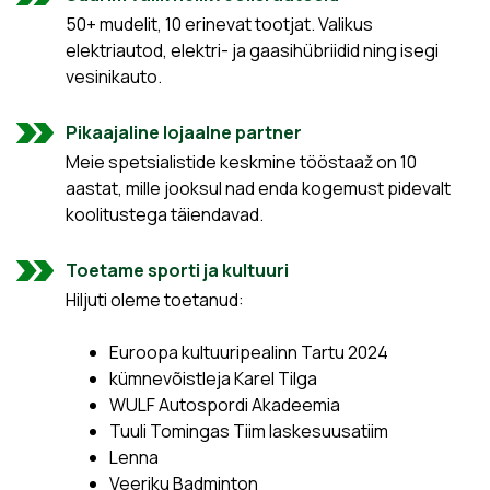
50+ mudelit, 10 erinevat tootjat. Valikus
elektriautod, elektri- ja gaasihübriidid ning isegi
vesinikauto.
Pikaajaline lojaalne partner
Meie spetsialistide keskmine tööstaaž on 10
aastat, mille jooksul nad enda kogemust pidevalt
koolitustega täiendavad.
Toetame sporti ja kultuuri
Hiljuti oleme toetanud:
Euroopa kultuuripealinn Tartu 2024
kümnevõistleja Karel Tilga
WULF Autospordi Akadeemia
Tuuli Tomingas Tiim laskesuusatiim
Lenna
Veeriku Badminton