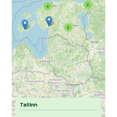
2
4
2
Tallinn