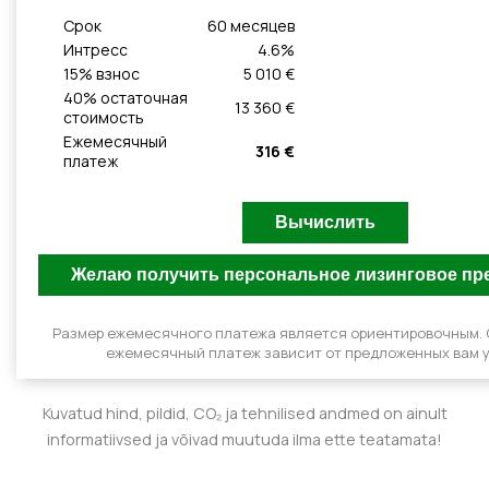
Cрок
60
месяцeв
Интресс
4.6
%
15
% взнос
5 010 €
40
% остаточная
13 360 €
стоимость
Ежемесячный
316 €
платеж
Размер ежемесячного платежа является ориентировочным.
ежемесячный платеж зависит от предложенных вам у
Kuvatud hind, pildid, CO₂ ja tehnilised andmed on ainult
informatiivsed ja võivad muutuda ilma ette teatamata!