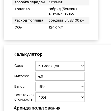
Коробка передач
автомат.
Топливо
гибрид (бензин /
электричество)
Расход топлива
средний: 5.5 л/100 км
CO
124 g/km
2
Калькулятор
Cрок
Интресс
Взнос
Остаточная
стоимость
Aренда пользования