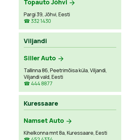
Topauto Jõhvi
Pargi 39, Jõhvi, Eesti
☎ 332 1430
Viljandi
Siller Auto
Tallinna 86, Peetrimõisa küla, Viljandi,
Viljandi vald, Eesti
☎ 444 8877
Kuressaare
Namset Auto
Kihelkonna mnt 8a, Kuressaare, Eesti
☎ 452 4334