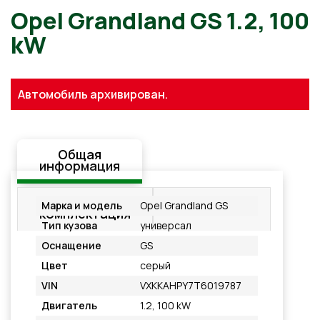
Opel Grandland GS 1.2, 100
kW
Автомобиль архивирован.
Общая
информация
Стандартная
Подробнее
Марка и модель
Opel Grandland GS
комплектация
Тип кузова
универсал
Оснащение
GS
Цвет
серый
VIN
VXKKAHPY7T6019787
Двигатель
1.2, 100 kW