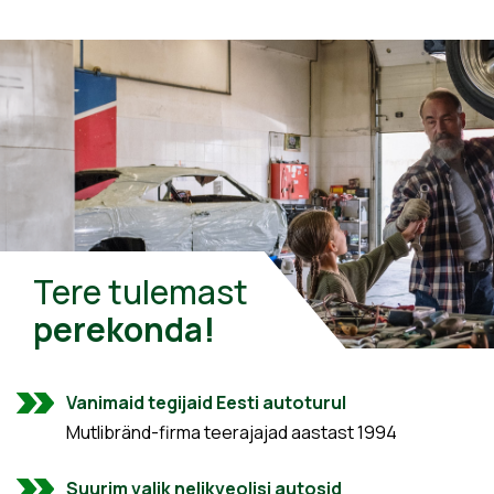
Tere tulemast
perekonda!
Vanimaid tegijaid Eesti autoturul
Mutlibränd-firma teerajajad aastast 1994
Suurim valik nelikveolisi autosid