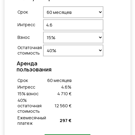
Cрок
Интресс
Взнос
Остаточная
стоимость
Aренда
пользования
Cрок
60
месяцeв
Интресс
4.6
%
15
% взнос
4 710 €
40
%
остаточная
12 560 €
стоимость
Ежемесячный
297 €
платеж