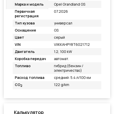
Подробнее
Марка и модель
Opel Grandland GS
Первичная
07.2026
регистрация
Тип кузова
универсал
Оснащение
GS
Цвет
серый
VIN
VXKKAHPY8T6021712
Двигатель
1.2, 100 kW
Коробка передач
автомат.
Топливо
гибрид (бензин /
электричество)
Расход топлива
средний: 5.4 л/100 км
CO
122 g/km
2
Калькулятор