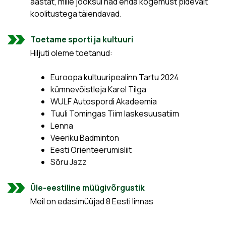
aastat, mille jooksul nad enda kogemust pidevalt
koolitustega täiendavad.
Toetame sporti ja kultuuri
Hiljuti oleme toetanud:
Euroopa kultuuripealinn Tartu 2024
kümnevõistleja Karel Tilga
WULF Autospordi Akadeemia
Tuuli Tomingas Tiim laskesuusatiim
Lenna
Veeriku Badminton
Eesti Orienteerumisliit
Sõru Jazz
Üle-eestiline müügivõrgustik
Meil on edasimüüjad 8 Eesti linnas