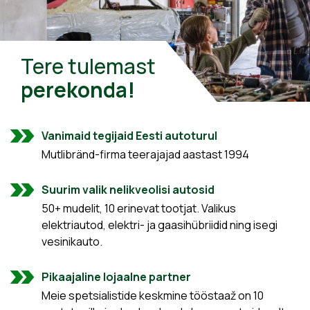
Tere tulemast
perekonda!
Vanimaid tegijaid Eesti autoturul
Mutlibränd-firma teerajajad aastast 1994
Suurim valik nelikveolisi autosid
50+ mudelit, 10 erinevat tootjat. Valikus
elektriautod, elektri- ja gaasihübriidid ning isegi
vesinikauto.
Pikaajaline lojaalne partner
Meie spetsialistide keskmine tööstaaž on 10