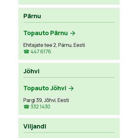
Pärnu
Topauto Pärnu
Ehitajate tee 2, Pärnu, Eesti
☎ 447 6176
Jõhvi
Topauto Jõhvi
Pargi 39, Jõhvi, Eesti
☎ 332 1430
Viljandi