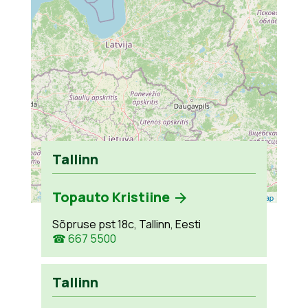
Tallinn
Topauto Kristiine
Leaflet
| ©
OpenStreetMap
Sõpruse pst 18c, Tallinn, Eesti
☎ 667 5500
Tallinn