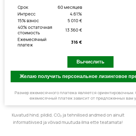
Cрок
60
месяцeв
Интресс
4.61
%
15
% взнос
5 010 €
40
% остаточная
13 360 €
стоимость
Ежемесячный
316 €
платеж
Размер ежемесячного платежа является ориентировочным.
ежемесячный платеж зависит от предложенных вам у
Kuvatud hind, pildid, CO₂ ja tehnilised andmed on ainult
informatiivsed ja võivad muutuda ilma ette teatamata!