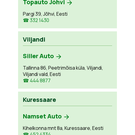
Topauto Jõhvi
Pargi 39, Jõhvi, Eesti
☎ 332 1430
Viljandi
Siller Auto
Tallinna 86, Peetrimõisa küla, Viljandi,
Viljandi vald, Eesti
☎ 444 8877
Kuressaare
Namset Auto
Kihelkonna mnt 8a, Kuressaare, Eesti
☎ 452 4334