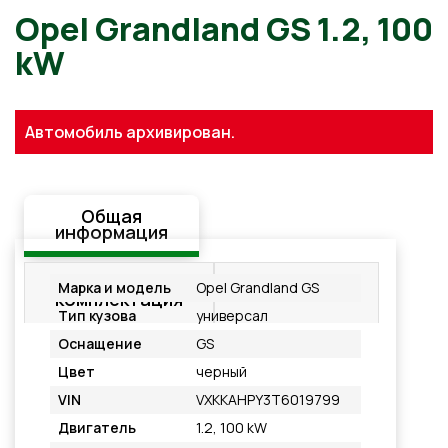
Opel Grandland GS 1.2, 100
kW
Автомобиль архивирован.
Общая
информация
Стандартная
Подробнее
Марка и модель
Opel Grandland GS
комплектация
Тип кузова
универсал
Оснащение
GS
Цвет
черный
VIN
VXKKAHPY3T6019799
Двигатель
1.2, 100 kW