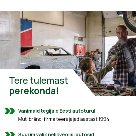
Tere tulemast
perekonda!
Vanimaid tegijaid Eesti autoturul
Mutlibränd-firma teerajajad aastast 1994
Suurim valik nelikveolisi autosid