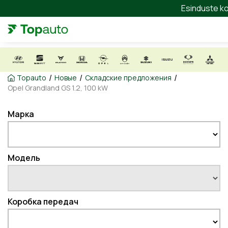
Esinduste ko
/
/
/
Topauto
Новые
Складские предложения
Opel Grandland GS 1.2, 100 kW
Марка
Модель
Коробка передач