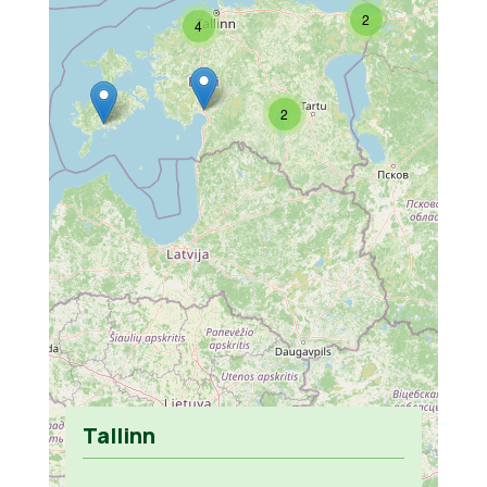
2
4
2
Tallinn