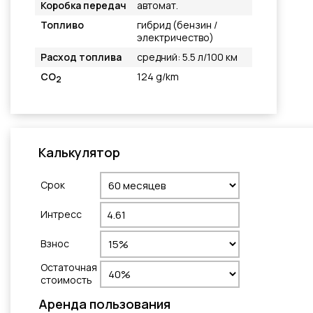
Коробка передач
автомат.
Топливо
гибрид (бензин /
электричество)
Расход топлива
средний: 5.5 л/100 км
CO
124 g/km
2
Калькулятор
Cрок
Интресс
Взнос
Остаточная
стоимость
Aренда пользования