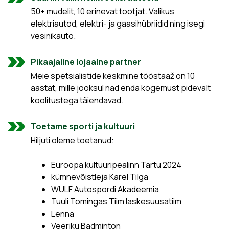
50+ mudelit, 10 erinevat tootjat. Valikus
elektriautod, elektri- ja gaasihübriidid ning isegi
vesinikauto.
Pikaajaline lojaalne partner
Meie spetsialistide keskmine tööstaaž on 10
aastat, mille jooksul nad enda kogemust pidevalt
koolitustega täiendavad.
Toetame sporti ja kultuuri
Hiljuti oleme toetanud:
Euroopa kultuuripealinn Tartu 2024
kümnevõistleja Karel Tilga
WULF Autospordi Akadeemia
Tuuli Tomingas Tiim laskesuusatiim
Lenna
Veeriku Badminton