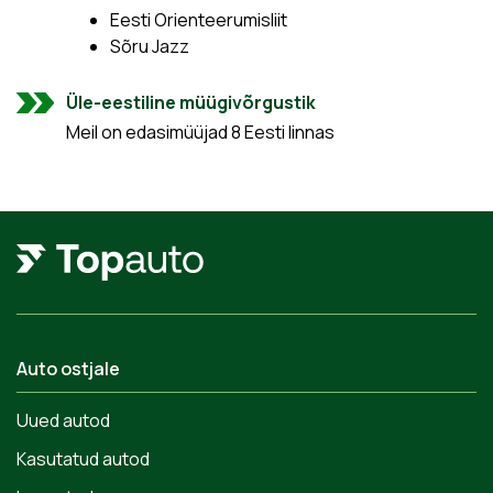
Eesti Orienteerumisliit
Sõru Jazz
Üle-eestiline müügivõrgustik
Meil on edasimüüjad 8 Eesti linnas
Auto ostjale
Uued autod
Kasutatud autod