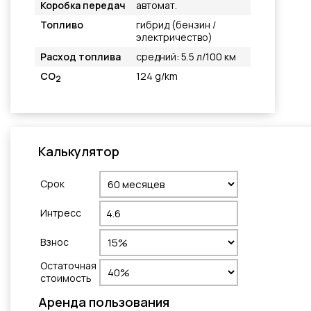
Коробка передач
автомат.
Топливо
гибрид (бензин /
электричество)
Расход топлива
средний: 5.5 л/100 км
CO
124 g/km
2
Калькулятор
Cрок
Интресс
Взнос
Остаточная
стоимость
Aренда пользования