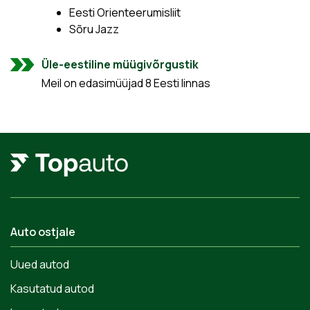
Eesti Orienteerumisliit
Sõru Jazz
Üle-eestiline müügivõrgustik
Meil on edasimüüjad 8 Eesti linnas
Auto ostjale
Uued autod
Kasutatud autod