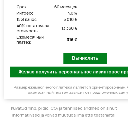
Cрок
60
месяцeв
Интресс
4.6
%
15
% взнос
5 010 €
40
% остаточная
13 360 €
стоимость
Ежемесячный
316 €
платеж
Размер ежемесячного платежа является ориентировочным.
ежемесячный платеж зависит от предложенных вам у
Kuvatud hind, pildid, CO₂ ja tehnilised andmed on ainult
informatiivsed ja võivad muutuda ilma ette teatamata!