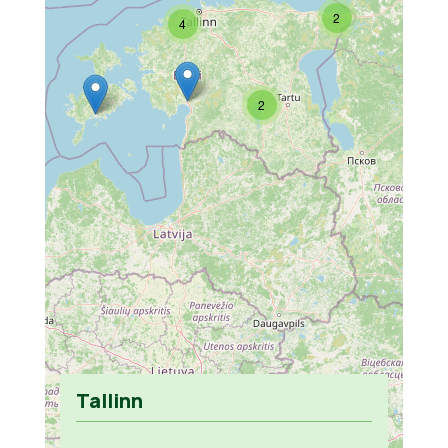
2
4
2
Tallinn