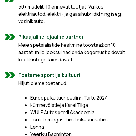
50+ mudelit, 10 erinevat tootjat. Valikus
elektriautod, elektri- ja gaasihübriidid ning isegi
vesinikauto.
Pikaajaline lojaalne partner
Meie spetsialistide keskmine tööstaaž on 10
aastat, mille jooksul nad enda kogemust pidevalt
koolitustega täiendavad.
Toetame sporti ja kultuuri
Hiljuti oleme toetanud:
Euroopa kultuuripealinn Tartu 2024
kümnevõistleja Karel Tilga
WULF Autospordi Akadeemia
Tuuli Tomingas Tiim laskesuusatiim
Lenna
Veeriku Badminton