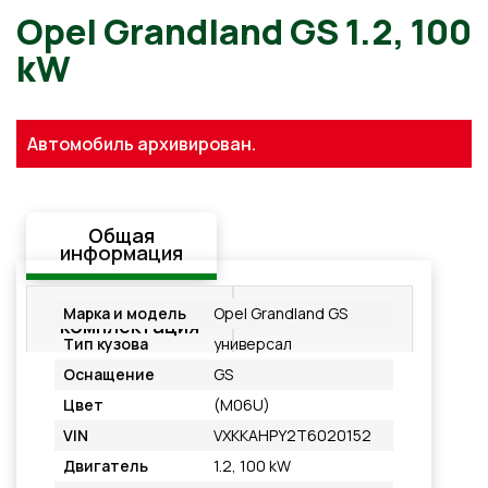
Opel Grandland GS 1.2, 100
kW
Автомобиль архивирован.
Общая
информация
Стандартная
Подробнее
Марка и модель
Opel Grandland GS
комплектация
Тип кузова
универсал
Оснащение
GS
Цвет
(M06U)
VIN
VXKKAHPY2T6020152
Двигатель
1.2, 100 kW