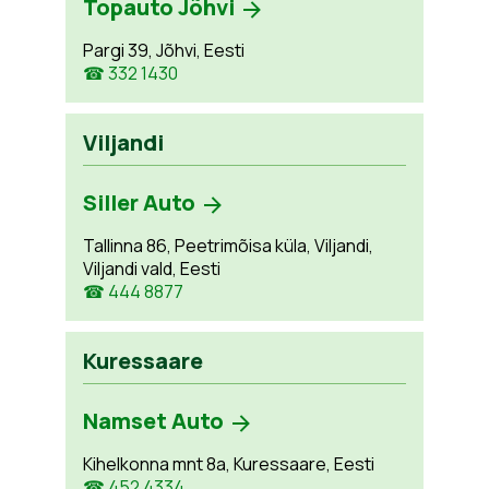
Topauto Jõhvi
Pargi 39, Jõhvi, Eesti
☎ 332 1430
Viljandi
Siller Auto
Tallinna 86, Peetrimõisa küla, Viljandi,
Viljandi vald, Eesti
☎ 444 8877
Kuressaare
Namset Auto
Kihelkonna mnt 8a, Kuressaare, Eesti
☎ 452 4334