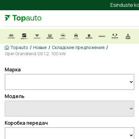
Esinduste ko
/
/
/
Topauto
Новые
Складские предложения
Opel Grandland GS 1.2, 100 kW
Марка
Модель
Коробка передач