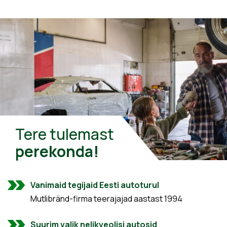
Tere tulemast
perekonda!
Vanimaid tegijaid Eesti autoturul
Mutlibränd-firma teerajajad aastast 1994
Suurim valik nelikveolisi autosid