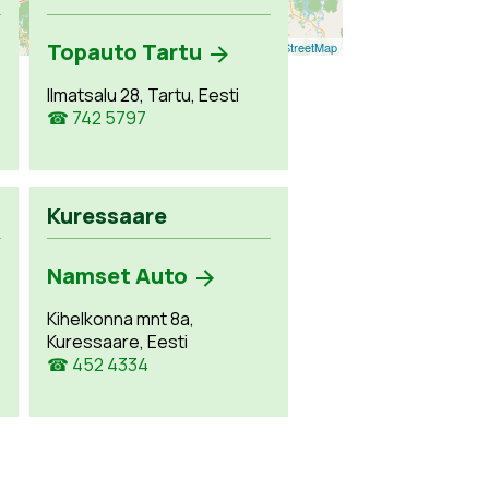
Topauto Tartu
Leaflet
| ©
OpenStreetMap
Ilmatsalu 28, Tartu, Eesti
☎ 742 5797
Kuressaare
Namset Auto
Kihelkonna mnt 8a,
Kuressaare, Eesti
☎ 452 4334