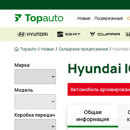
Новые
Подержанные
С
/
/
/
Topauto
Новые
Складские предложения
Hyundai 
Марка
Hyunda
Автомобиль архивирован
Модель
Общая
Коробка передач
информация