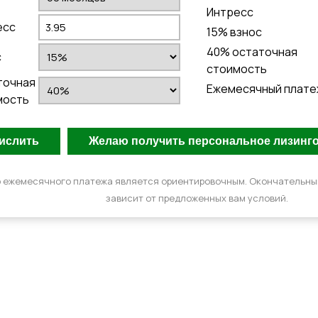
Интресс
есс
15
% взнос
40
% остаточная
с
стоимость
точная
Ежемесячный плате
мость
 ежемесячного платежа является ориентировочным. Окончательн
зависит от предложенных вам условий.