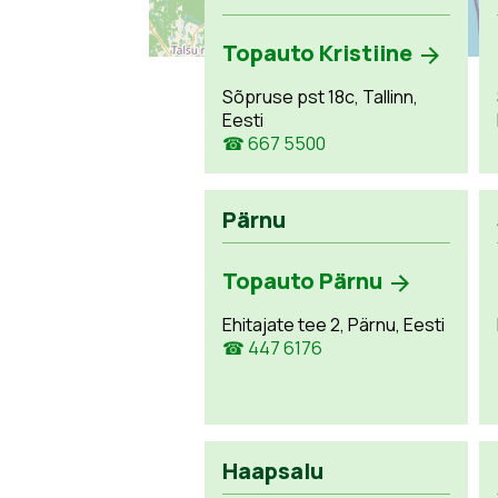
Topauto Kristiine
Sõpruse pst 18c, Tallinn,
Eesti
☎ 667 5500
Pärnu
Topauto Pärnu
Ehitajate tee 2, Pärnu, Eesti
☎ 447 6176
Haapsalu