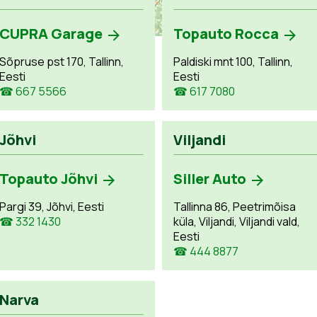
CUPRA Garage
Topauto Rocca
Sõpruse pst 170, Tallinn,
Paldiski mnt 100, Tallinn,
Eesti
Eesti
☎ 667 5566
☎ 617 7080
Jõhvi
Viljandi
Topauto Jõhvi
Siller Auto
Pargi 39, Jõhvi, Eesti
Tallinna 86, Peetrimõisa
☎ 332 1430
küla, Viljandi, Viljandi vald,
Eesti
☎ 444 8877
Narva