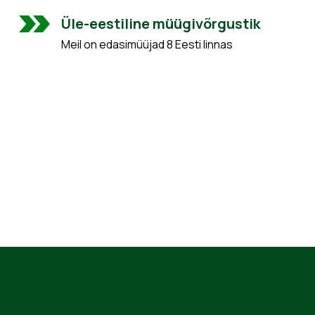
Üle-eestiline müügivõrgustik
Meil on edasimüüjad 8 Eesti linnas