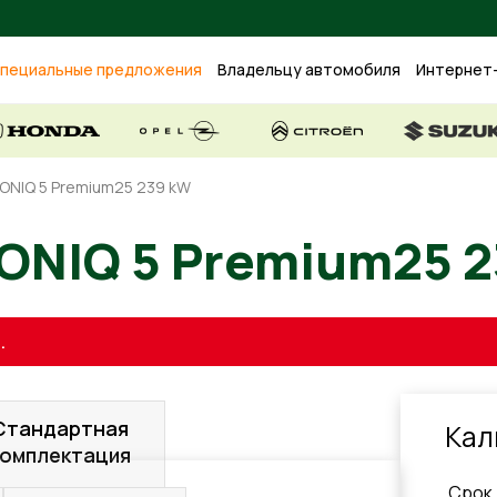
пециальные предложения
Владельцу автомобиля
Интернет
IONIQ 5 Premium25 239 kW
i IONIQ 5 Premium
.
Стандартная
Кал
комплектация
Cрок