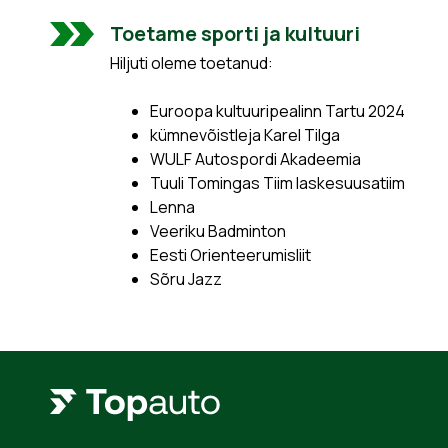
Toetame sporti ja kultuuri
Hiljuti oleme toetanud:
Euroopa kultuuripealinn Tartu 2024
kümnevõistleja Karel Tilga
WULF Autospordi Akadeemia
Tuuli Tomingas Tiim laskesuusatiim
Lenna
Veeriku Badminton
Eesti Orienteerumisliit
Sõru Jazz