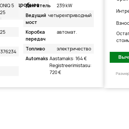
Подробнее
IONIQ 5
Двигатель
239 kW
Интр
m25
Ведущий
четырехприводный
мост
Взно
m25
Коробка
автомат.
Оста
передач
стои
Топливо
электричество
376234
Automaks
Aastamaks: 164 €
Registreerimistasu:
720 €
Размер