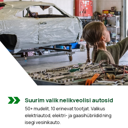
Suurim valik nelikveolisi autosid
50+ mudelit, 10 erinevat tootjat. Valikus
elektriautod, elektri- ja gaasihübriidid ning
isegi vesinikauto.