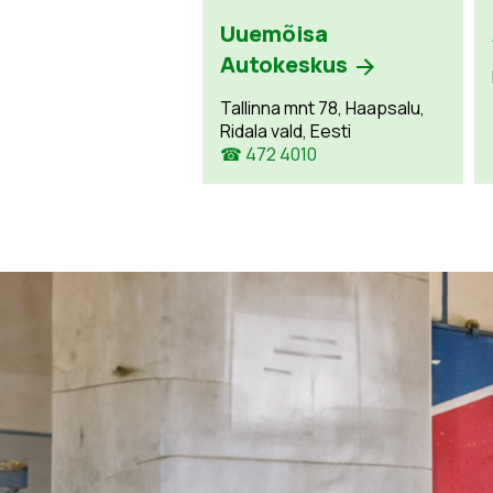
Uuemõisa
Autokeskus
Tallinna mnt 78, Haapsalu,
Ridala vald, Eesti
☎ 472 4010