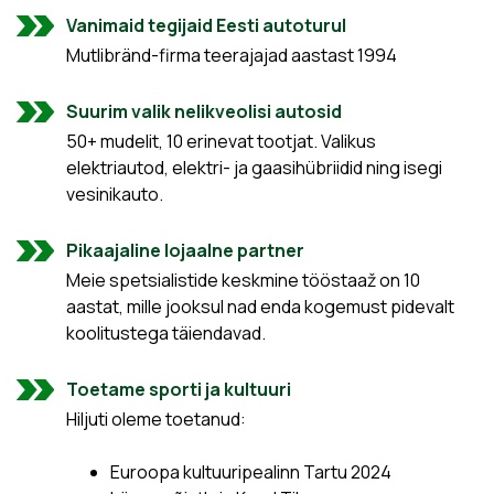
Vanimaid tegijaid Eesti autoturul
Mutlibränd-firma teerajajad aastast 1994
Suurim valik nelikveolisi autosid
50+ mudelit, 10 erinevat tootjat. Valikus
elektriautod, elektri- ja gaasihübriidid ning isegi
vesinikauto.
Pikaajaline lojaalne partner
Meie spetsialistide keskmine tööstaaž on 10
aastat, mille jooksul nad enda kogemust pidevalt
koolitustega täiendavad.
Toetame sporti ja kultuuri
Hiljuti oleme toetanud:
Euroopa kultuuripealinn Tartu 2024