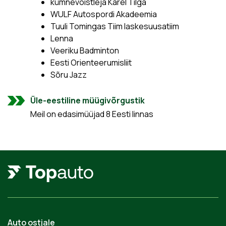
kümnevõistleja Karel Tilga
WULF Autospordi Akadeemia
Tuuli Tomingas Tiim laskesuusatiim
Lenna
Veeriku Badminton
Eesti Orienteerumisliit
Sõru Jazz
Üle-eestiline müügivõrgustik
Meil on edasimüüjad 8 Eesti linnas
Auto ostjale