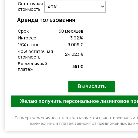
Остаточная
стоимость
Aренда пользования
Cрок
60
месяцeв
Интресс
3.92
%
15
% взнос
9 009 €
40
% остаточная
24 023 €
стоимость
Ежемесячный
551 €
платеж
Размер ежемесячного платежа является ориентировочным.
ежемесячный платеж зависит от предложенных вам у