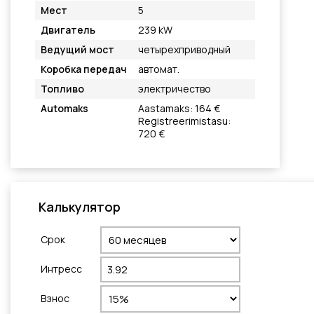
Мест
5
Двигатель
239 kW
Ведущий мост
четырехприводный
Коробка передач
автомат.
Топливо
электричество
Automaks
Aastamaks: 164 €
Registreerimistasu:
720 €
Калькулятор
Cрок
Интресс
Взнос