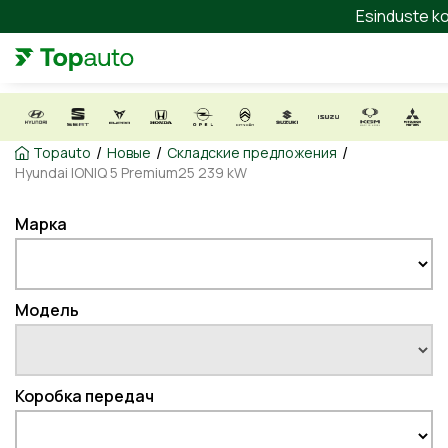
Esinduste ko
/
/
/
Topauto
Новые
Складские предложения
Hyundai IONIQ 5 Premium25 239 kW
Марка
Модель
Коробка передач