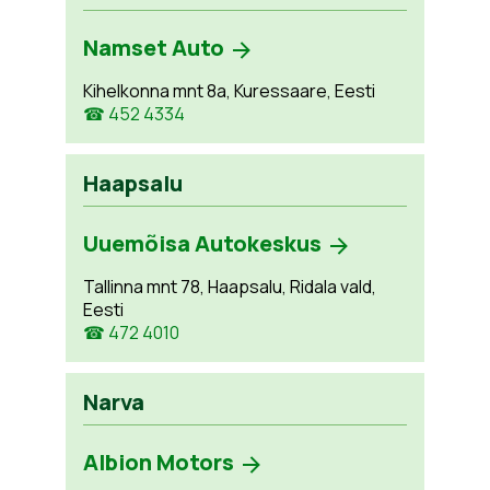
Namset Auto
Kihelkonna mnt 8a, Kuressaare, Eesti
☎ 452 4334
Haapsalu
Uuemõisa Autokeskus
Tallinna mnt 78, Haapsalu, Ridala vald,
Eesti
☎ 472 4010
Narva
Albion Motors