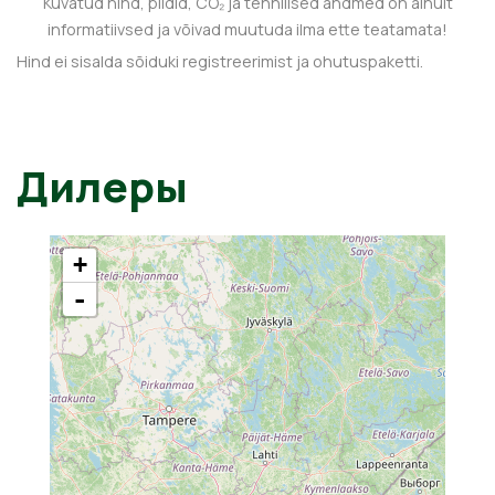
Kuvatud hind, pildid, CO₂ ja tehnilised andmed on ainult
informatiivsed ja võivad muutuda ilma ette teatamata!
Hind ei sisalda sõiduki registreerimist ja ohutuspaketti.
Дилеры
+
-