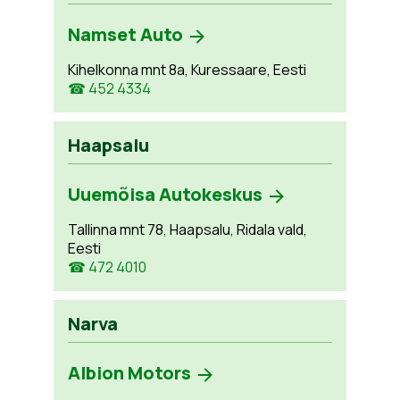
Namset Auto
Kihelkonna mnt 8a, Kuressaare, Eesti
☎ 452 4334
Haapsalu
Uuemõisa Autokeskus
Tallinna mnt 78, Haapsalu, Ridala vald,
Eesti
☎ 472 4010
Narva
Albion Motors