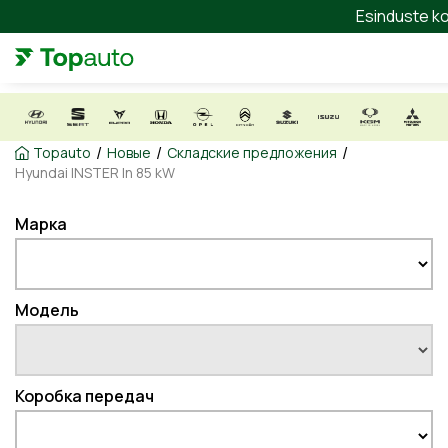
Esinduste ko
/
/
/
Topauto
Новые
Складские предложения
Hyundai INSTER In 85 kW
Марка
Модель
Коробка передач