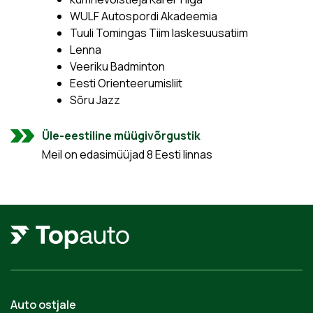
WULF Autospordi Akadeemia
Tuuli Tomingas Tiim laskesuusatiim
Lenna
Veeriku Badminton
Eesti Orienteerumisliit
Sõru Jazz
Üle-eestiline müügivõrgustik
Meil on edasimüüjad 8 Eesti linnas
Auto ostjale