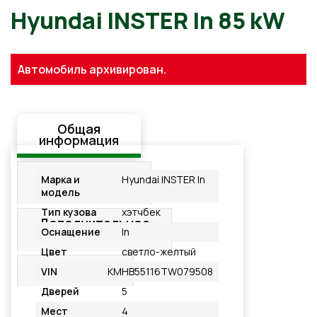
Hyundai INSTER In 85 kW
Автомобиль архивирован.
Общая
информация
Стандартная
Марка и
Hyundai INSTER In
комплектация
модель
Тип кузова
хэтчбек
Дополнительное
Оснащение
In
оснащение
Цвет
светло-желтый
Подробнее
VIN
KMHB55116TW079508
Дверей
5
Мест
4