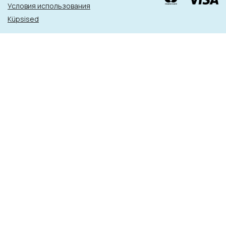
Условия использования
Küpsised