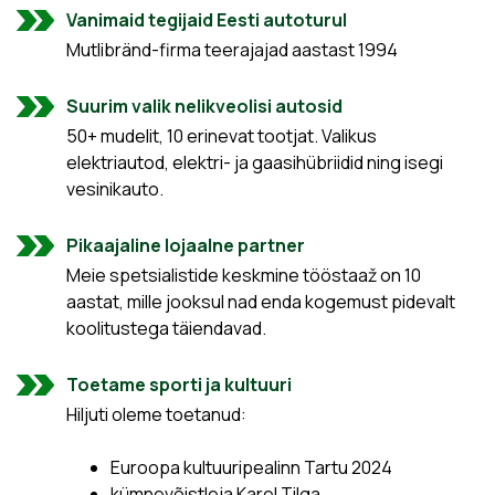
Vanimaid tegijaid Eesti autoturul
Mutlibränd-firma teerajajad aastast 1994
Suurim valik nelikveolisi autosid
50+ mudelit, 10 erinevat tootjat. Valikus
elektriautod, elektri- ja gaasihübriidid ning isegi
vesinikauto.
Pikaajaline lojaalne partner
Meie spetsialistide keskmine tööstaaž on 10
aastat, mille jooksul nad enda kogemust pidevalt
koolitustega täiendavad.
Toetame sporti ja kultuuri
Hiljuti oleme toetanud:
Euroopa kultuuripealinn Tartu 2024
kümnevõistleja Karel Tilga