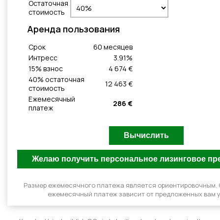
Остаточная
стоимость
Aренда пользования
Cрок
60
месяцeв
Интресс
3.91
%
15
% взнос
4 674 €
40
% остаточная
12 463 €
стоимость
Ежемесячный
286 €
платеж
Размер ежемесячного платежа является ориентировочным.
ежемесячный платеж зависит от предложенных вам у