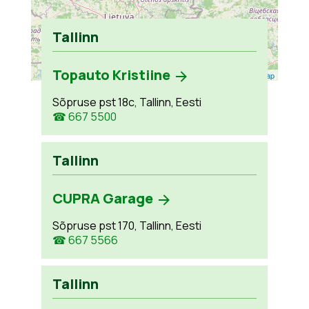
Tallinn
Topauto Kristiine
Leaflet
| ©
OpenStreetMap
Sõpruse pst 18c, Tallinn, Eesti
☎ 667 5500
Tallinn
CUPRA Garage
Sõpruse pst 170, Tallinn, Eesti
☎ 667 5566
Tallinn