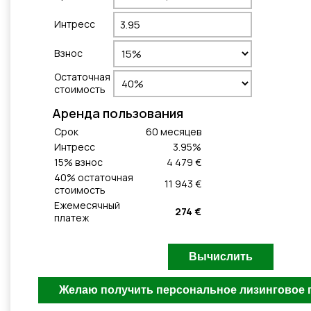
Интресс
Взнос
Остаточная
стоимость
Aренда пользования
Cрок
60
месяцeв
Интресс
3.95
%
15
% взнос
4 479 €
40
% остаточная
11 943 €
стоимость
Ежемесячный
274 €
платеж