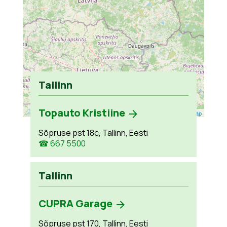
Tallinn
Topauto Kristiine
Leaflet
| ©
OpenStreetMap
Sõpruse pst 18c, Tallinn, Eesti
☎ 667 5500
Tallinn
CUPRA Garage
Sõpruse pst 170, Tallinn, Eesti