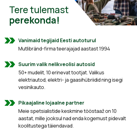
Tere tulemast
perekonda!
Vanimaid tegijaid Eesti autoturul
Mutlibränd-firma teerajajad aastast 1994
Suurim valik nelikveolisi autosid
50+ mudelit, 10 erinevat tootjat. Valikus
elektriautod, elektri- ja gaasihübriidid ning isegi
vesinikauto.
Pikaajaline lojaalne partner
Meie spetsialistide keskmine tööstaaž on 10
aastat, mille jooksul nad enda kogemust pidevalt
koolitustega täiendavad.