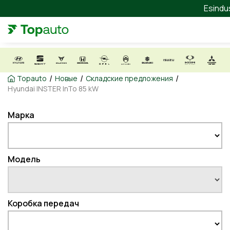
Esindu
/
/
/
Topauto
Новые
Складские предложения
Hyundai INSTER InTo 85 kW
Марка
Модель
Коробка передач