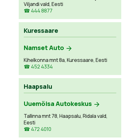
Viljandi vald, Eesti
☎ 444 8877
Kuressaare
Namset Auto
Kihelkonna mnt 8a, Kuressaare, Eesti
☎ 452 4334
Haapsalu
Uuemõisa Autokeskus
Tallinna mnt 78, Haapsalu, Ridala vald,
Eesti
☎ 472 4010