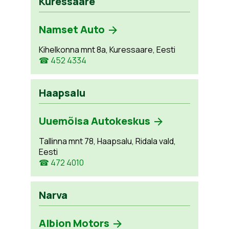
Kuressaare
Namset Auto
Kihelkonna mnt 8a, Kuressaare, Eesti
☎ 452 4334
Haapsalu
Uuemõisa Autokeskus
Tallinna mnt 78, Haapsalu, Ridala vald,
Eesti
☎ 472 4010
Narva
Albion Motors