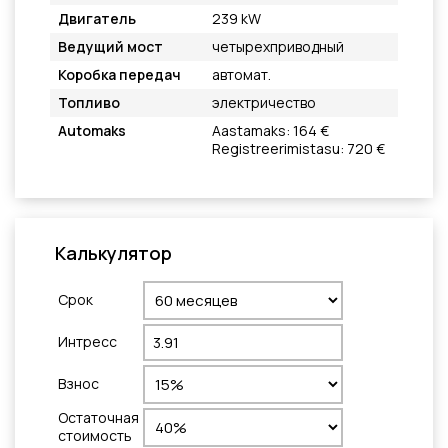
Двигатель
239 kW
Ведущий мост
четырехприводный
Коробка передач
автомат.
Топливо
электричество
Automaks
Aastamaks: 164 €
Registreerimistasu: 720 €
Калькулятор
Cрок
Интресс
Взнос
Остаточная
стоимость