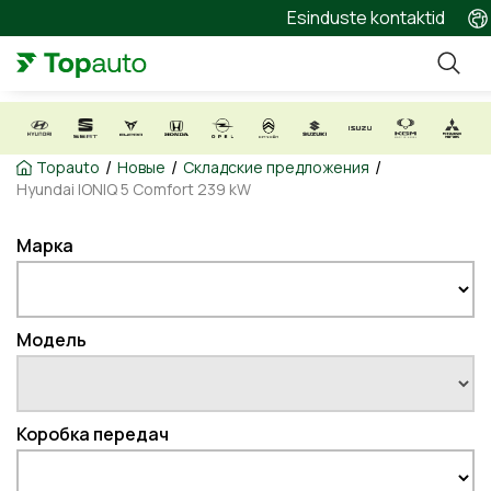
Esinduste kontaktid
/
/
/
Topauto
Новые
Складские предложения
Hyundai IONIQ 5 Comfort 239 kW
Марка
Модель
Коробка передач