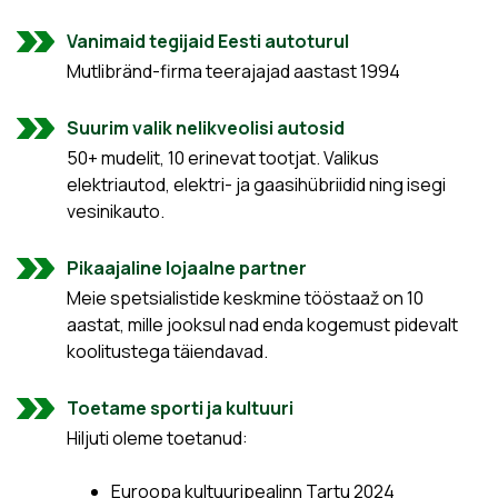
Vanimaid tegijaid Eesti autoturul
Mutlibränd-firma teerajajad aastast 1994
Suurim valik nelikveolisi autosid
50+ mudelit, 10 erinevat tootjat. Valikus
elektriautod, elektri- ja gaasihübriidid ning isegi
vesinikauto.
Pikaajaline lojaalne partner
Meie spetsialistide keskmine tööstaaž on 10
aastat, mille jooksul nad enda kogemust pidevalt
koolitustega täiendavad.
Toetame sporti ja kultuuri
Hiljuti oleme toetanud:
Euroopa kultuuripealinn Tartu 2024