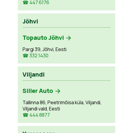
☎ 447 6176
Jõhvi
Topauto Jõhvi
Pargi 39, Jõhvi, Eesti
☎ 332 1430
Viljandi
Siller Auto
Tallinna 86, Peetrimõisa küla, Viljandi,
Viljandi vald, Eesti
☎ 444 8877