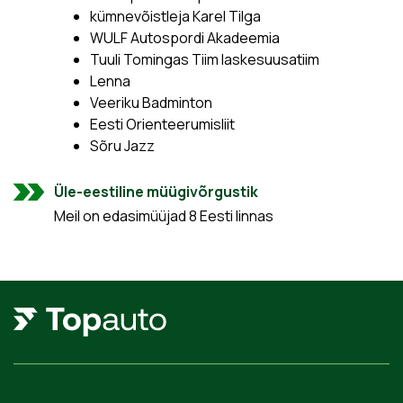
kümnevõistleja Karel Tilga
WULF Autospordi Akadeemia
Tuuli Tomingas Tiim laskesuusatiim
Lenna
Veeriku Badminton
Eesti Orienteerumisliit
Sõru Jazz
Üle-eestiline müügivõrgustik
Meil on edasimüüjad 8 Eesti linnas