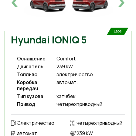
Laos
Hyundai IONIQ 5
Оснащение
Comfort
Двигатель
239 kW
Топливо
электричество
Коробка
автомат.
передач
Тип кузова
хэтчбек
Привод
четырехприводный
Электричество
четырехприводный
автомат.
239 kW