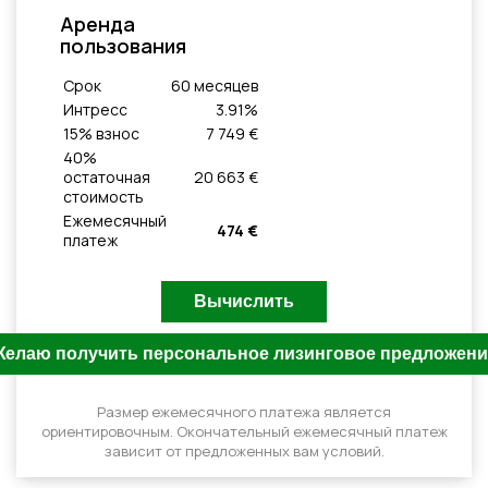
Aренда
пользования
Cрок
60
месяцeв
Интресс
3.91
%
15
% взнос
7 749 €
40
%
остаточная
20 663 €
стоимость
Ежемесячный
474 €
платеж
Размер ежемесячного платежа является
ориентировочным. Окончательный ежемесячный платеж
зависит от предложенных вам условий.