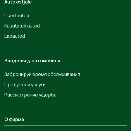
Auto ostjale
Uued autod
Kasutatud autod
Laoautod
Владельцу автомобиля
Забронируй время обслуживания
Продукты и услуги
Рассмотрение ущерба
О фирме