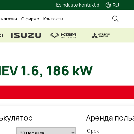
Esinduste kontaktid
RU
-магазин
О фирме
Контакты
 PHEV 1.6, 186 kW
ькулятор
Aренда поль
Cрок