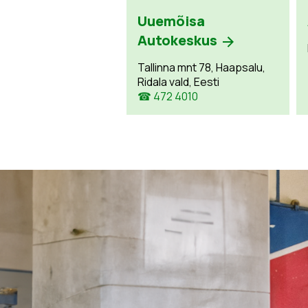
Uuemõisa
Autokeskus
Tallinna mnt 78, Haapsalu,
Ridala vald, Eesti
☎ 472 4010