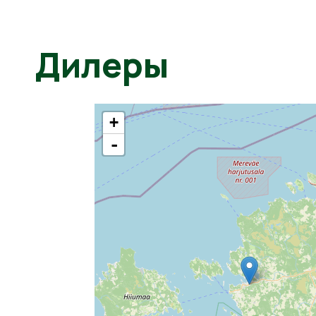
Дилеры
+
-