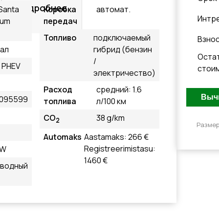
Подробнее
Santa
Коробка
автомат.
Интр
ium
передач
Топливо
подключаемый
Взно
ал
гибрид (бензин
Оста
/
 PHEV
стои
электричество)
Расход
средний: 1.6
095599
топлива
л/100 км
CO
38 g/km
2
Размер
Automaks
Aastamaks: 266 €
Registreerimistasu:
kW
1460 €
иводный