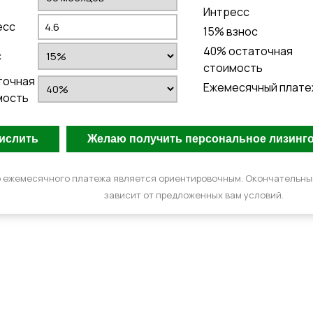
Интресс
есс
15
% взнос
40
% остаточная
с
стоимость
точная
Ежемесячный плате
мость
 ежемесячного платежа является ориентировочным. Окончательн
зависит от предложенных вам условий.