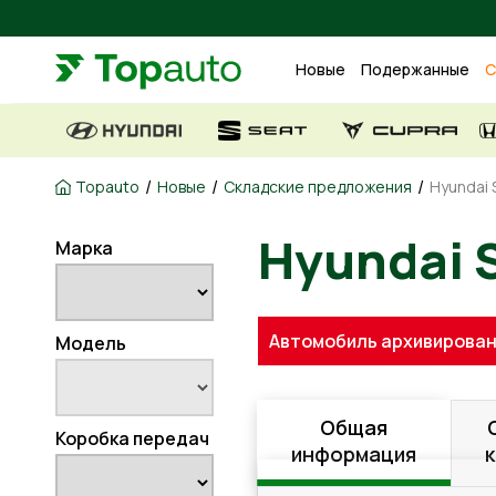
Новые
Подержанные
С
/
/
/
Topauto
Новые
Складские предложения
Hyundai 
Марка
Hyundai
Автомобиль архивирован
Модель
Общая
Коробка передач
информация