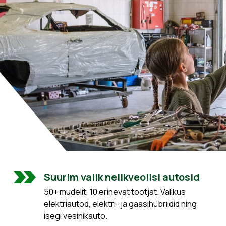
Suurim valik nelikveolisi autosid
50+ mudelit, 10 erinevat tootjat. Valikus
elektriautod, elektri- ja gaasihübriidid ning
isegi vesinikauto.