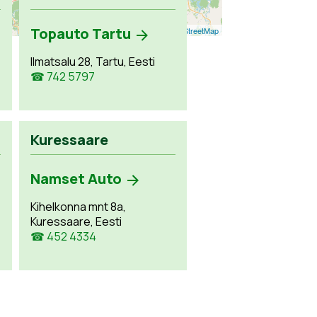
Topauto Tartu
Leaflet
| ©
OpenStreetMap
Ilmatsalu 28, Tartu, Eesti
☎ 742 5797
Kuressaare
Namset Auto
Kihelkonna mnt 8a,
Kuressaare, Eesti
☎ 452 4334