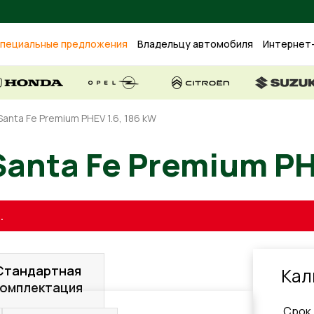
пециальные предложения
Владельцу автомобиля
Интернет
Santa Fe Premium PHEV 1.6, 186 kW
 Santa Fe Premium
.
Стандартная
Кал
комплектация
Cрок