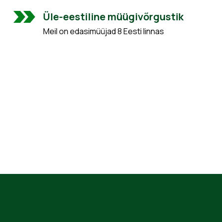
Üle-eestiline müügivõrgustik
Meil on edasimüüjad 8 Eesti linnas