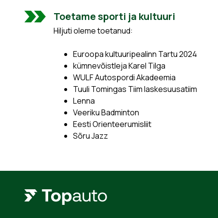
Toetame sporti ja kultuuri
Hiljuti oleme toetanud:
Euroopa kultuuripealinn Tartu 2024
kümnevõistleja Karel Tilga
WULF Autospordi Akadeemia
Tuuli Tomingas Tiim laskesuusatiim
Lenna
Veeriku Badminton
Eesti Orienteerumisliit
Sõru Jazz