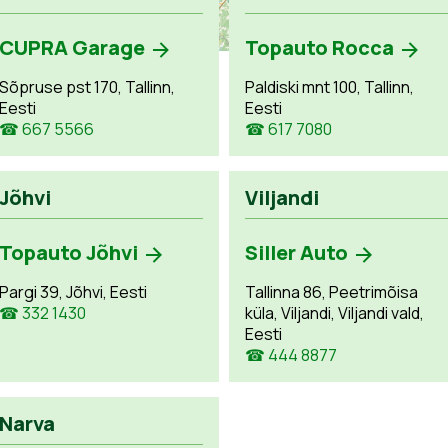
CUPRA Garage
Topauto Rocca
Sõpruse pst 170, Tallinn,
Paldiski mnt 100, Tallinn,
Eesti
Eesti
☎ 667 5566
☎ 617 7080
Jõhvi
Viljandi
Topauto Jõhvi
Siller Auto
Pargi 39, Jõhvi, Eesti
Tallinna 86, Peetrimõisa
☎ 332 1430
küla, Viljandi, Viljandi vald,
Eesti
☎ 444 8877
Narva