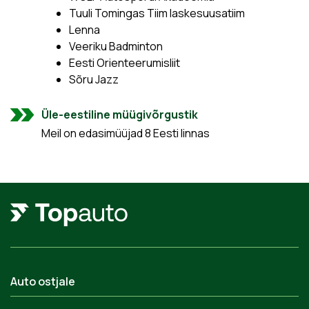
Tuuli Tomingas Tiim laskesuusatiim
Lenna
Veeriku Badminton
Eesti Orienteerumisliit
Sõru Jazz
Üle-eestiline müügivõrgustik
Meil on edasimüüjad 8 Eesti linnas
Auto ostjale