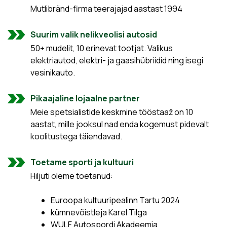
Mutlibränd-firma teerajajad aastast 1994
Suurim valik nelikveolisi autosid
50+ mudelit, 10 erinevat tootjat. Valikus
elektriautod, elektri- ja gaasihübriidid ning isegi
vesinikauto.
Pikaajaline lojaalne partner
Meie spetsialistide keskmine tööstaaž on 10
aastat, mille jooksul nad enda kogemust pidevalt
koolitustega täiendavad.
Toetame sporti ja kultuuri
Hiljuti oleme toetanud:
Euroopa kultuuripealinn Tartu 2024
kümnevõistleja Karel Tilga
WULF Autospordi Akadeemia