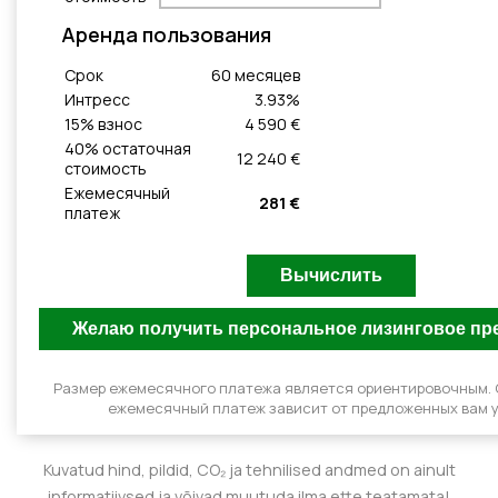
Aренда пользования
Cрок
60
месяцeв
Интресс
3.93
%
15
% взнос
4 590 €
40
% остаточная
12 240 €
стоимость
Ежемесячный
281 €
платеж
Размер ежемесячного платежа является ориентировочным.
ежемесячный платеж зависит от предложенных вам у
Kuvatud hind, pildid, CO₂ ja tehnilised andmed on ainult
informatiivsed ja võivad muutuda ilma ette teatamata!