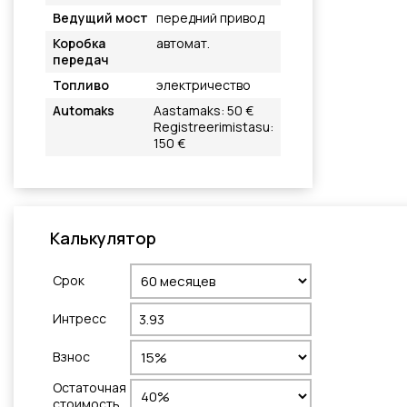
Ведущий мост
передний привод
Коробка
автомат.
передач
Топливо
электричество
Automaks
Aastamaks: 50 €
Registreerimistasu:
150 €
Калькулятор
Cрок
Интресс
Взнос
Остаточная
стоимость