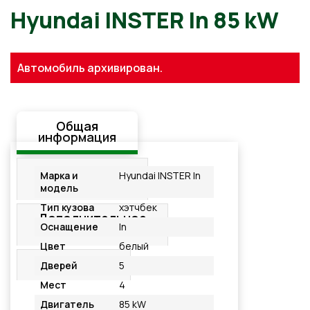
Hyundai INSTER In 85 kW
Автомобиль архивирован.
Общая
информация
Стандартная
Марка и
Hyundai INSTER In
комплектация
модель
Тип кузова
хэтчбек
Дополнительное
Оснащение
In
оснащение
Цвет
белый
Подробнее
Дверей
5
Мест
4
Двигатель
85 kW