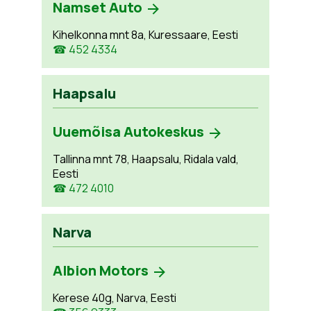
Namset Auto
Kihelkonna mnt 8a, Kuressaare, Eesti
☎ 452 4334
Haapsalu
Uuemõisa Autokeskus
Tallinna mnt 78, Haapsalu, Ridala vald,
Eesti
☎ 472 4010
Narva
Albion Motors
Kerese 40g, Narva, Eesti