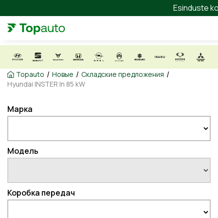
Esinduste ko
/
/
/
Topauto
Новые
Складские предложения
Hyundai INSTER In 85 kW
Марка
Модель
Коробка передач