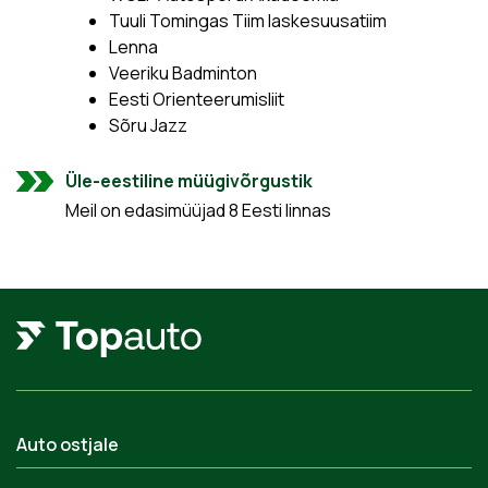
Tuuli Tomingas Tiim laskesuusatiim
Lenna
Veeriku Badminton
Eesti Orienteerumisliit
Sõru Jazz
Üle-eestiline müügivõrgustik
Meil on edasimüüjad 8 Eesti linnas
Auto ostjale