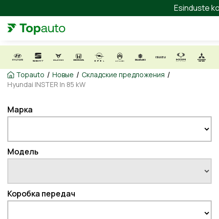
Esinduste ko
/
/
/
Topauto
Новые
Складские предложения
Hyundai INSTER In 85 kW
Марка
Модель
Коробка передач