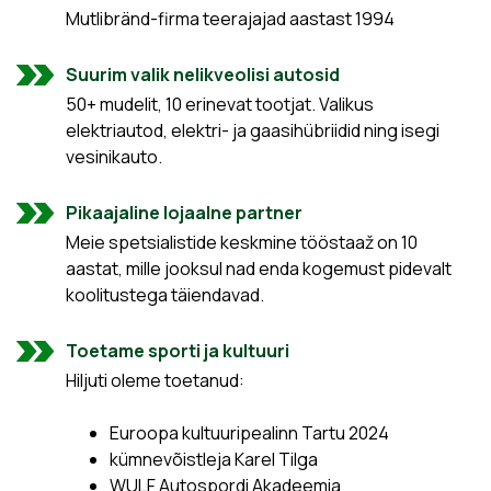
Mutlibränd-firma teerajajad aastast 1994
Suurim valik nelikveolisi autosid
50+ mudelit, 10 erinevat tootjat. Valikus
elektriautod, elektri- ja gaasihübriidid ning isegi
vesinikauto.
Pikaajaline lojaalne partner
Meie spetsialistide keskmine tööstaaž on 10
aastat, mille jooksul nad enda kogemust pidevalt
koolitustega täiendavad.
Toetame sporti ja kultuuri
Hiljuti oleme toetanud:
Euroopa kultuuripealinn Tartu 2024
kümnevõistleja Karel Tilga
WULF Autospordi Akadeemia