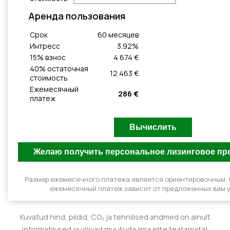
Aренда пользования
Cрок
60
месяцeв
Интресс
3.92
%
15
% взнос
4 674 €
40
% остаточная
12 463 €
стоимость
Ежемесячный
286 €
платеж
Размер ежемесячного платежа является ориентировочным.
ежемесячный платеж зависит от предложенных вам у
Kuvatud hind, pildid, CO₂ ja tehnilised andmed on ainult
informatiivsed ja võivad muutuda ilma ette teatamata!