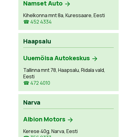
Namset Auto
Kihelkonna mnt 8a, Kuressaare, Eesti
☎ 452 4334
Haapsalu
Uuemõisa Autokeskus
Tallinna mnt 78, Haapsalu, Ridala vald,
Eesti
☎ 472 4010
Narva
Albion Motors
Kerese 40g, Narva, Eesti