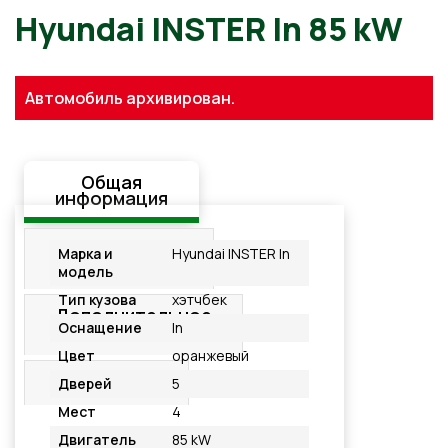
Hyundai INSTER In 85 kW
Автомобиль архивирован.
Общая
информация
Стандартная
Марка и
Hyundai INSTER In
комплектация
модель
Тип кузова
хэтчбек
Дополнительное
Оснащение
In
оснащение
Цвет
оранжевый
Подробнее
Дверей
5
Мест
4
Двигатель
85 kW