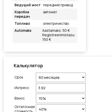
Ведущий мост
передний привод
Коробка
автомат.
передач
Топливо
электричество
Automaks
Aastamaks: 50 €
Registreerimistasu:
150 €
Калькулятор
Cрок
Интресс
Взнос
Остаточная
стоимость