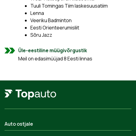
Tuuli Tomingas Tiim laskesuusatiim
Lenna
Veeriku Badminton
Eesti Orienteerumisliit
Sõru Jazz
Üle-eestiline müügivõrgustik
Meil on edasimüüjad 8 Eesti linnas
Auto ostjale