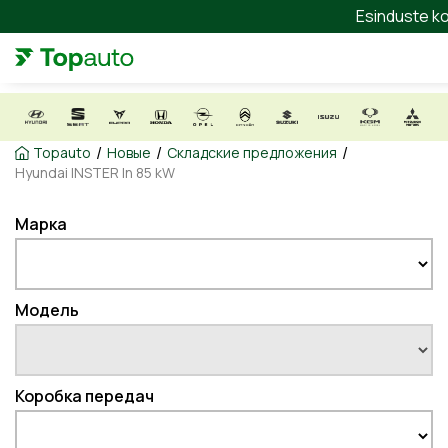
Esinduste ko
/
/
/
Topauto
Новые
Складские предложения
Hyundai INSTER In 85 kW
Марка
Модель
Коробка передач