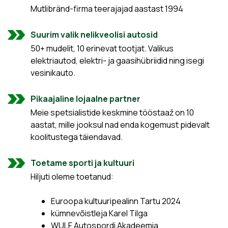
Mutlibränd-firma teerajajad aastast 1994
Suurim valik nelikveolisi autosid
50+ mudelit, 10 erinevat tootjat. Valikus
elektriautod, elektri- ja gaasihübriidid ning isegi
vesinikauto.
Pikaajaline lojaalne partner
Meie spetsialistide keskmine tööstaaž on 10
aastat, mille jooksul nad enda kogemust pidevalt
koolitustega täiendavad.
Toetame sporti ja kultuuri
Hiljuti oleme toetanud:
Euroopa kultuuripealinn Tartu 2024
kümnevõistleja Karel Tilga
WULF Autospordi Akadeemia