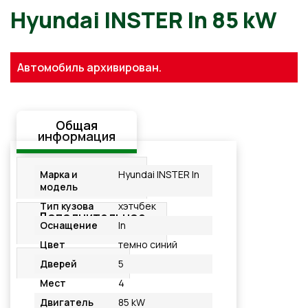
Hyundai INSTER In 85 kW
Автомобиль архивирован.
Общая
информация
Стандартная
Марка и
Hyundai INSTER In
комплектация
модель
Тип кузова
хэтчбек
Дополнительное
Оснащение
In
оснащение
Цвет
темно синий
Подробнее
Дверей
5
Мест
4
Двигатель
85 kW