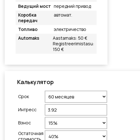
Ведущий мост
передний привод
Коробка
автомат.
передач
Топливо
электричество
Automaks
Aastamaks: 50 €
Registreerimistasu:
150 €
Калькулятор
Cрок
Интресс
Взнос
Остаточная
стоимость