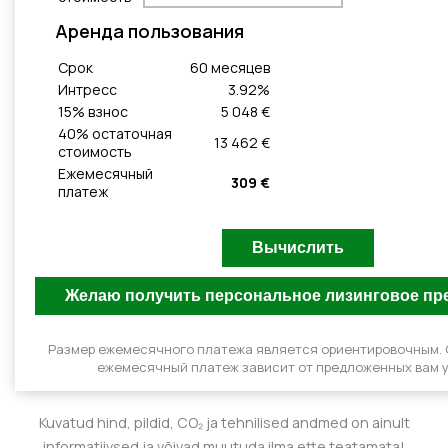
Aренда пользования
Cрок
60
месяцeв
Интресс
3.92
%
15
% взнос
5 048 €
40
% остаточная
13 462 €
стоимость
Ежемесячный
309 €
платеж
Размер ежемесячного платежа является ориентировочным.
ежемесячный платеж зависит от предложенных вам у
Kuvatud hind, pildid, CO₂ ja tehnilised andmed on ainult
informatiivsed ja võivad muutuda ilma ette teatamata!