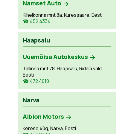
Namset Auto
Kihelkonna mnt 8a, Kuressaare, Eesti
☎ 452 4334
Haapsalu
Uuemõisa Autokeskus
Tallinna mnt 78, Haapsalu, Ridala vald,
Eesti
☎ 472 4010
Narva
Albion Motors
Kerese 40g, Narva, Eesti