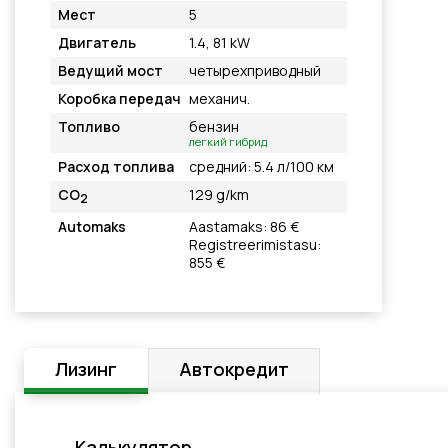
Мест
5
Двигатель
1.4, 81 kW
Ведущий мост
четырехприводный
Коробка передач
механич.
Топливо
бензин
легкий гибрид
Расход топлива
средний: 5.4 л/100 км
CO
129 g/km
2
Automaks
Aastamaks: 86 €
Registreerimistasu:
855 €
Лизинг
Автокредит
Калькулятор