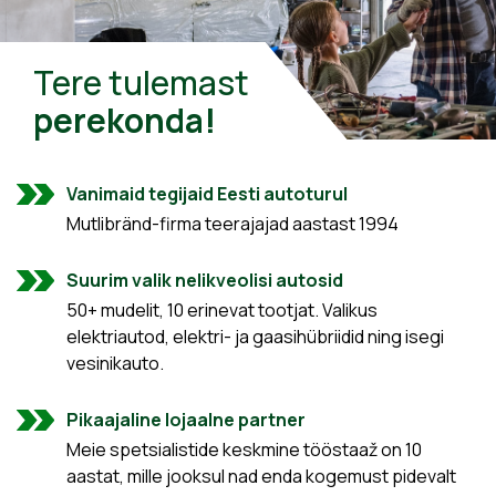
Tere tulemast
perekonda!
Vanimaid tegijaid Eesti autoturul
Mutlibränd-firma teerajajad aastast 1994
Suurim valik nelikveolisi autosid
50+ mudelit, 10 erinevat tootjat. Valikus
elektriautod, elektri- ja gaasihübriidid ning isegi
vesinikauto.
Pikaajaline lojaalne partner
Meie spetsialistide keskmine tööstaaž on 10
aastat, mille jooksul nad enda kogemust pidevalt