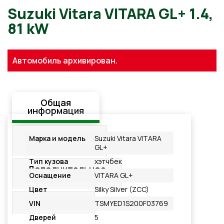
Suzuki Vitara VITARA GL+ 1.
Автомобиль архивирован.
81 kW
Общая
информация
Стандартная
Марка и модель
Suzuki Vitara VITARA
комплектация
GL+
Тип кузова
хэтчбек
Дополнительное
Оснащение
VITARA GL+
оснащение
Цвет
Silky Silver (ZCC)
Подробнее
VIN
TSMYED1S200F03769
Дверей
5