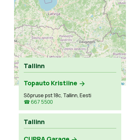
Tallinn
Topauto Kristiine
Leaflet
| ©
OpenStreetMap
Sõpruse pst 18c, Tallinn, Eesti
☎ 667 5500
Tallinn
CUPRA Garage