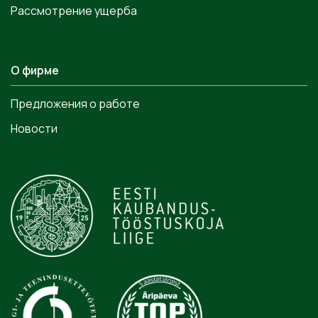
Рассмотрение ущерба
О фирме
Предложения о работе
Новости