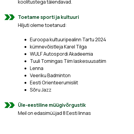
koolitustega täiendavad.
Toetame sporti ja kultuuri
Hiljuti oleme toetanud:
Euroopa kultuuripealinn Tartu 2024
kümnevõistleja Karel Tilga
WULF Autospordi Akadeemia
Tuuli Tomingas Tiim laskesuusatiim
Lenna
Veeriku Badminton
Eesti Orienteerumisliit
Sõru Jazz
Üle-eestiline müügivõrgustik
Meil on edasimüüjad 8 Eesti linnas