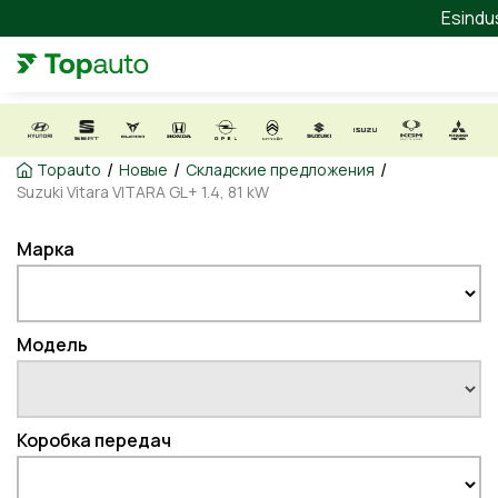
Esindu
/
/
/
Topauto
Новые
Складские предложения
Suzuki Vitara VITARA GL+ 1.4, 81 kW
Марка
Модель
Коробка передач