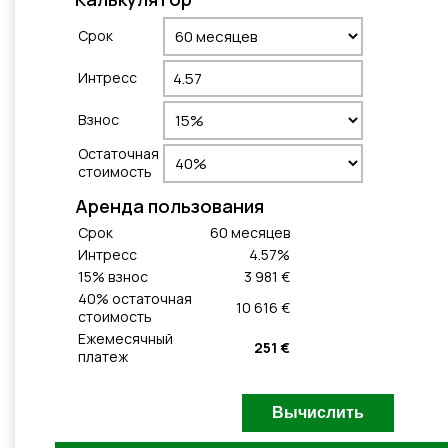
Cрок
Интресс
Взнос
Остаточная
стоимость
Aренда пользования
Cрок
60
месяцeв
Интресс
4.57
%
15
% взнос
3 981 €
40
% остаточная
10 616 €
стоимость
Ежемесячный
251 €
платеж