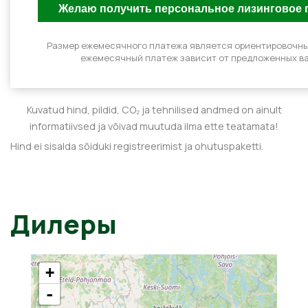
Размер ежемесячного платежа является ориентировочн
ежемесячный платеж зависит от предложенных ва
Kuvatud hind, pildid, CO₂ ja tehnilised andmed on ainult
informatiivsed ja võivad muutuda ilma ette teatamata!
Hind ei sisalda sõiduki registreerimist ja ohutuspaketti.
Дилеры
+
-